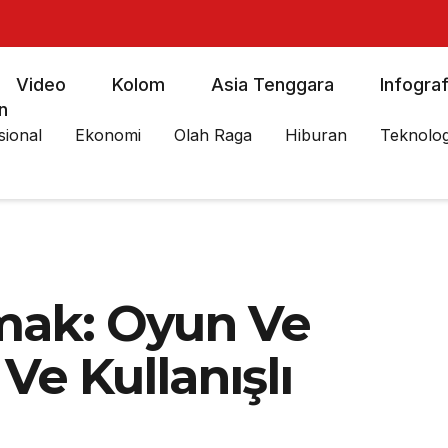
Video
Kolom
Asia Tenggara
Infograf
n
sional
Ekonomi
Olah Raga
Hiburan
Teknolog
pmak: Oyun Ve
 Ve Kullanışlı