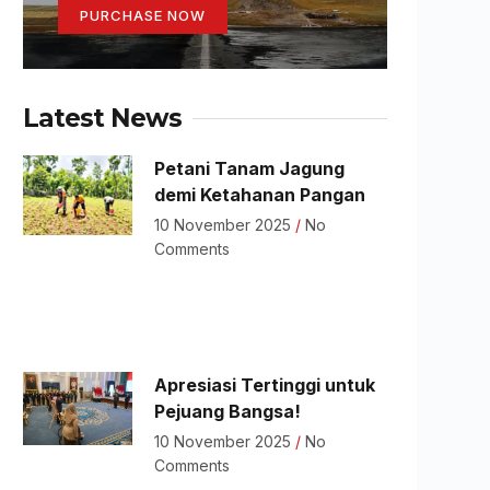
PURCHASE NOW
Latest News
Petani Tanam Jagung
demi Ketahanan Pangan
10 November 2025
No
Comments
Apresiasi Tertinggi untuk
Pejuang Bangsa!
10 November 2025
No
Comments