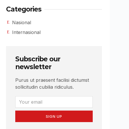
Categories
Nasional
Internasional
Subscribe our
newsletter
Purus ut praesent facilisi dictumst
sollicitudin cubilia ridiculus.
SIGN UP