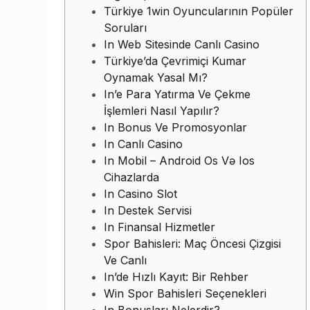
Türkiye 1win Oyuncularının Popüler
Soruları
In Web Sitesinde Canlı Casino
Türkiye’da Çevrimiçi Kumar
Oynamak Yasal Mı?
In’e Para Yatırma Ve Çekme
İşlemleri Nasıl Yapılır?
In Bonus Ve Promosyonlar
In Canlı Casino
In Mobil – Android Os Və Ios
Cihazlarda
In Casino Slot
In Destek Servisi
In Finansal Hizmetler
Spor Bahisleri: Maç Öncesi Çizgisi
Ve Canlı
In’de Hızlı Kayıt: Bir Rehber
Win Spor Bahisleri Seçenekleri