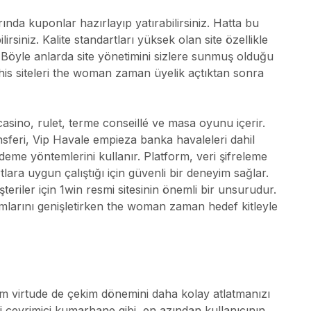
ında kuponlar hazırlayıp yatırabilirsiniz. Hatta bu
rsiniz. Kalite standartları yüksek olan site özellikle
. Böyle anlarda site yönetimini sizlere sunmuş olduğu
bahis siteleri the woman zaman üyelik açtıktan sonra
asino, rulet, terme conseillé ve masa oyunu içerir.
sferi, Vip Havale empieza banka havaleleri dahil
ödeme yöntemlerini kullanır. Platform, veri şifreleme
rtlara uygun çalıştığı için güvenli bir deneyim sağlar.
teriler için 1win resmi sitesinin önemli bir unsurudur.
ramlarını genişletirken the woman zaman hedef kitleyle
 virtude de çekim dönemini daha kolay atlatmanızı
etli çevrimiçi kumarhane gibi, en azından kullanıcının