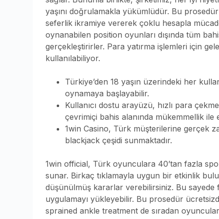
yaşını doğrulamakla yükümlüdür. Bu prosedür
seferlik ikramiye vererek çoklu hesapla mücad
oynanabilen position oyunları dışında tüm bahi
gerçekleştirirler. Para yatırma işlemleri için g
kullanılabiliyor.
Türkiye’den 18 yaşın üzerindeki her kulla
oynamaya başlayabilir.
Kullanıcı dostu arayüzü, hızlı para çekme
çevrimiçi bahis alanında mükemmellik ile e
1win Casino, Türk müşterilerine gerçek za
blackjack çeşidi sunmaktadır.
1win official, Türk oyunculara 40’tan fazla sp
sunar. Birkaç tıklamayla uygun bir etkinlik bulup 
düşünülmüş kararlar verebilirsiniz. Bu sayede fa
uygulamayı yükleyebilir. Bu prosedür ücretsizd
sprained ankle treatment de sıradan oyunculara