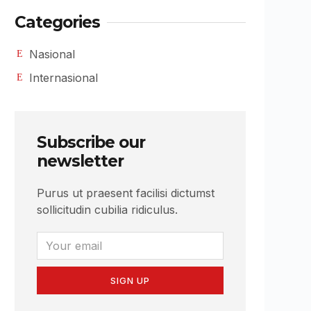
Categories
Nasional
Internasional
Subscribe our
newsletter
Purus ut praesent facilisi dictumst
sollicitudin cubilia ridiculus.
SIGN UP