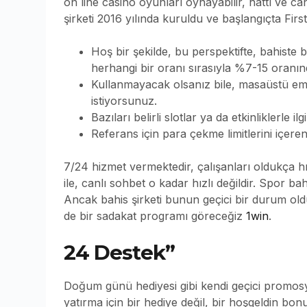
on line casino oyunları oynayabilir, hattı ve ca
şirketi 2016 yılında kuruldu ve başlangıçta First
Hoş bir şekilde, bu perspektifte, bahiste b
herhangi bir oranı sırasıyla %7-15 oranınd
Kullanmayacak olsanız bile, masaüstü e
istiyorsunuz.
Bazıları belirli slotlar ya da etkinliklerle ilgi
Referans için para çekme limitlerini içere
7/24 hizmet vermektedir, çalışanları oldukça hı
ile, canlı sohbet o kadar hızlı değildir. Spor b
Ancak bahis şirketi bunun geçici bir durum ol
de bir sadakat programı göreceğiz
1win
.
24 Destek”
Doğum günü hediyesi gibi kendi geçici promosyo
yatırma için bir hediye değil, bir hoşgeldin bo