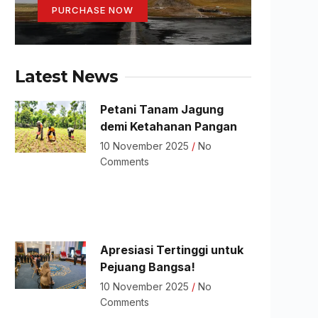
PURCHASE NOW
Latest News
Petani Tanam Jagung
demi Ketahanan Pangan
10 November 2025
No
Comments
Apresiasi Tertinggi untuk
Pejuang Bangsa!
10 November 2025
No
Comments