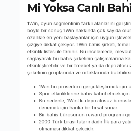
Mi Yoksa Canlı Bahi
1Win, oyun segmentinin farklı alanlarını geliştir
böyle bir sonuç 1Win hakkında çok sayıda oluml
özellikle en yeni başlayanlar için uygun işlevsel
çizgiye dikkat çekiyor. 1Win bahis şirketi, teme
etkinlik listesi ile tanınır. Bu incelemede, mev
sağlayarak bu bahis şirketinin çalışmalarına ka
etkinleştirebilir ve bir freebet ya da depozitos
şirketinin gruplarında ve ortaklarında bulabilirsi
1Win bu prosedürü gerçekleştirmek için ü
Spor etkinliklerine bahis kabul etmek için f
Bu nedenle, 1Win’de depozitosuz bonusla
denemek için harika bir fırsat sunar.
Bir bahis bürosunun reward programı genel
2000 Türk Lirası tutarındadır İlk para yat
olmaması dikkat çekicidir.