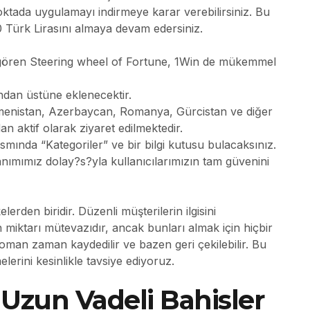
oktada uygulamayı indirmeye karar verebilirsiniz. Bu
0 Türk Lirasını almaya devam edersiniz.
 gören Steering wheel of Fortune, 1Win de mükemmel
ından üstüne eklenecektir.
Ermenistan, Azerbaycan, Romanya, Gürcistan ve diğer
 aktif olarak ziyaret edilmektedir.
ısmında “Kategoriler” ve bir bilgi kutusu bulacaksınız.
anımımız dolay?s?yla kullanıcılarımızın tam güvenini
rden biridir. Düzenli müşterilerin ilgisini
 miktarı mütevazıdır, ancak bunları almak için hiçbir
man zaman kaydedilir ve bazen geri çekilebilir. Bu
erini kesinlikle tavsiye ediyoruz.
 Uzun Vadeli Bahisler