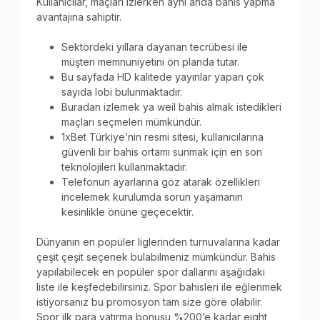
Kullanıcılar, maçları izlerken aynı anda bahis yapma
avantajına sahiptir.
Sektördeki yıllara dayanan tecrübesi ile
müşteri memnuniyetini ön planda tutar.
Bu sayfada HD kalitede yayınlar yapan çok
sayıda lobi bulunmaktadır.
Buradan izlemek ya weil bahis almak istedikleri
maçları seçmeleri mümkündür.
1xBet Türkiye’nin resmi sitesi, kullanıcılarına
güvenli bir bahis ortamı sunmak için en son
teknolojileri kullanmaktadır.
Telefonun ayarlarına göz atarak özellikleri
incelemek kurulumda sorun yaşamanın
kesinlikle önüne geçecektir.
Dünyanın en popüler liglerinden turnuvalarına kadar
çeşit çeşit seçenek bulabilmeniz mümkündür. Bahis
yapılabilecek en popüler spor dallarını aşağıdaki
liste ile keşfedebilirsiniz. Spor bahisleri ile eğlenmek
istiyorsanız bu promosyon tam size göre olabilir.
Spor ilk para yatırma bonusu %200’e kadar eight