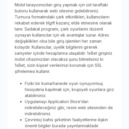
Mobil tarayıcınızdan giriş yapmak için üst taraftaki
butonu kullanarak web sitesine gidebilirsiniz.
Turnuva formatındaki çark etkinlikleri, kullanıcıların
rekabet ederek tilgift kazanç elde etmesine olanak
tanır. Sadakat programı, çark oyunlarını düzenli
oynayan kullanıcılar için ek avantajlar sunar. Adres
değişiklikleri olsa bile giriş işlemleri her zaman
kolaydır. Kullanıcılar, üyelik bilgilerini girerek
saniyeler içinde hesaplarına ulaşabilir. 1xBet girişiniz
mobil cihazınızdan olacaksa şunu bilmelisiniz ki
1xBet, sizin kişisel verilerinizi korumak için SSL
şifrelemesi kullanır.
Fiziki bir kumarhanede oyun oynuyormuş
hissiyatına kapılmak için, krupiyeli oyunlara göz
atabilirsiniz.
Uygulamayı Application Store’dan
indirebileceğiniz gibi, resmi web sitesinden de
indirebilirsiniz.
Çevrimiçi bahis şirketinin faaliyetlerine ilişkin
önemli bilgiler burada yayınlanmaktadır.