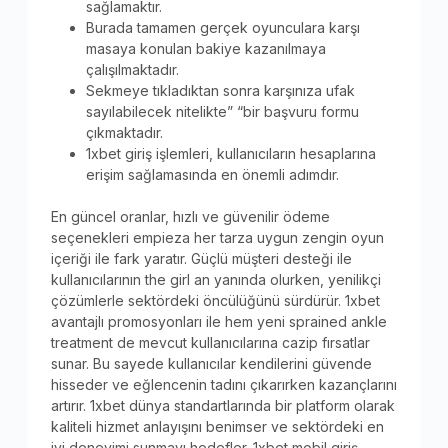
sağlamaktır.
Burada tamamen gerçek oyunculara karşı
masaya konulan bakiye kazanılmaya
çalışılmaktadır.
Sekmeye tıkladıktan sonra karşınıza ufak
sayılabilecek nitelikte” “bir başvuru formu
çıkmaktadır.
1xbet giriş işlemleri, kullanıcıların hesaplarına
erişim sağlamasında en önemli adımdır.
En güncel oranlar, hızlı ve güvenilir ödeme
seçenekleri empieza her tarza uygun zengin oyun
içeriği ile fark yaratır. Güçlü müşteri desteği ile
kullanıcılarının the girl an yanında olurken, yenilikçi
çözümlerle sektördeki öncülüğünü sürdürür. 1xbet
avantajlı promosyonları ile hem yeni sprained ankle
treatment de mevcut kullanıcılarına cazip fırsatlar
sunar. Bu sayede kullanıcılar kendilerini güvende
hisseder ve eğlencenin tadını çıkarırken kazançlarını
artırır. 1xbet dünya standartlarında bir platform olarak
kaliteli hizmet anlayışını benimser ve sektördeki en
iyi deneyimi sunmayı hedefler. 1xbet mobil giriş