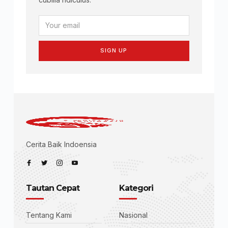
SIGN UP
Cerita Baik Indoensia
Tautan Cepat
Kategori
Tentang Kami
Nasional