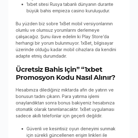
1xbet sitesi Rusya tabanlı dünyanın durante
büyük bahis empieza casino kuruluşudur.
Bu yüzden biz sobre 1xBet mobil versiyonlarının
olumlu ve olumsuz yorumlarını derlemeye
çalışacağız. Şunu ilave edelim ki Play Store’da
herhangi bir yorum bulunmuyor. 1xBet, bilgisayar
üzerinde olduğu kadar mobil cihazlara da kendini
adapte etmiş durumdadır.
Ücretsiz Bahis Için” “1xbet
Promosyon Kodu Nasıl Alınır?
Hesabınıza dilediğiniz miktarda afin de yatırın ve
bonusun tadını çıkarın. Para yatırma işlemi
onaylandıktan sonra bonus bakiyeniz hesabınıza
otomatik olarak tanımlanacaktır. 1xBet uygulaması
sadece akıllı telefonlar için geçerli değildir.
Güvenli ve kesintisiz oyun deneyimi sunmak
için sürekli güncellenen erişim linkleri ile