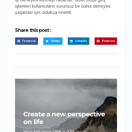
işlemleri kullanıcıların sorunsuz bir bahis deneyimi
yaşaması için oldukça önemli.
Share this post :
Facebook
Twitter
LinkedIn
Pinterest
Create a new perspective
on life
Your Ads Here (365 x 270 area)