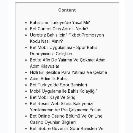
Content
Bahisçiler Türkiye’de Yasal Mı?
Bet Güncel Giriş Adresi Nedir?
Ücretsiz Bahis Için” “1xbet Promosyon
Kodu Nasıl Alınır?
Bet Mobil Uygulaması – Spor Bahis
Deneyiminizi Geliştirin
Bet’te Afin De Yatırma Ve Çekme: Adım
Adım Kılavuzlar
Hızlı Bir Şekilde Para Yatırma Ve Çekme
Adım Adım İlk Bahis
Bet Türkiye’de Spor Bahisleri
Mobil Uygulama Ile Bahis Kolayliği”
Bet Mobil Kayıt Ve Giriş
Bet Resmi Web Sitesi: Bakiyenizi
Yenilemenin Ve Pra Çekmenin Yolları
Bet Online Casino Bölümü Ve On Line
Casino Oyunları Bilgileri
Bet: Sobre Güvenilir Spor Bahisleri Ve