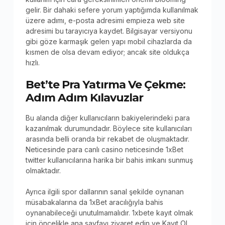
gelir. Bir dahaki sefere yorum yaptığımda kullanılmak
üzere adımı, e-posta adresimi empieza web site
adresimi bu tarayıcıya kaydet. Bilgisayar versiyonu
gibi göze karmaşık gelen yapı mobil cihazlarda da
kısmen de olsa devam ediyor; ancak site oldukça
hızlı.
Bet’te Pra Yatırma Ve Çekme:
Adım Adım Kılavuzlar
Bu alanda diğer kullanıcıların bakiyelerindeki para
kazanılmak durumundadır. Böylece site kullanıcıları
arasında belli oranda bir rekabet de oluşmaktadır.
Neticesinde para canlı casino neticesinde 1xBet
twitter kullanıcılarına harika bir bahis imkanı sunmuş
olmaktadır.
Ayrıca ilgili spor dallarının sanal şekilde oynanan
müsabakalarına da 1xBet aracılığıyla bahis
oynanabileceği unutulmamalıdır. 1xbete kayıt olmak
için öncelikle ana sayfayı ziyaret edin ve Kayıt Ol