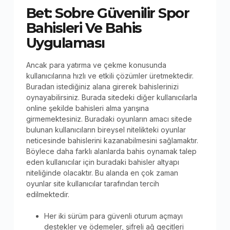
Bet: Sobre Güvenilir Spor
Bahisleri Ve Bahis
Uygulaması
Ancak para yatırma ve çekme konusunda
kullanıcılarına hızlı ve etkili çözümler üretmektedir.
Buradan istediğiniz alana girerek bahislerinizi
oynayabilirsiniz. Burada sitedeki diğer kullanıcılarla
online şekilde bahisleri alma yarışına
girmemektesiniz. Buradaki oyunların amacı sitede
bulunan kullanıcıların bireysel nitelikteki oyunlar
neticesinde bahislerini kazanabilmesini sağlamaktır.
Böylece daha farklı alanlarda bahis oynamak talep
eden kullanıcılar için buradaki bahisler altyapı
niteliğinde olacaktır. Bu alanda en çok zaman
oyunlar site kullanıcılar tarafından tercih
edilmektedir.
Her iki sürüm para güvenli oturum açmayı
destekler ve ödemeler, şifreli ağ geçitleri