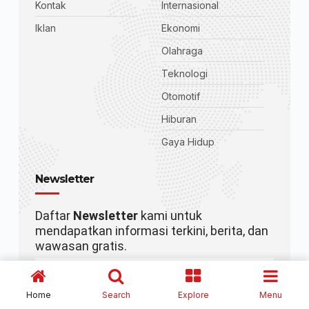
Kontak
Internasional
Iklan
Ekonomi
Olahraga
Teknologi
Otomotif
Hiburan
Gaya Hidup
Newsletter
Daftar
Newsletter
kami untuk
mendapatkan informasi terkini, berita, dan
wawasan gratis.
Home
Search
Explore
Menu
SIGN UP