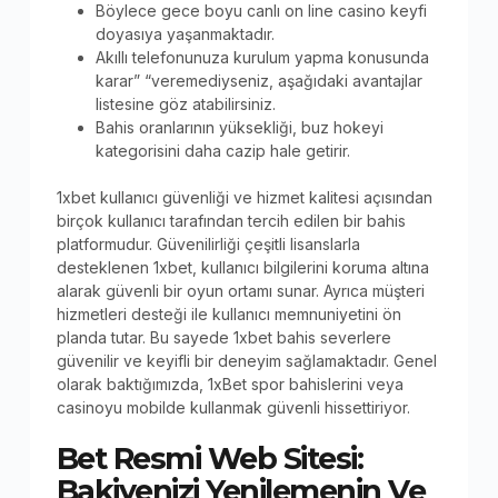
Böylece gece boyu canlı on line casino keyfi
doyasıya yaşanmaktadır.
Akıllı telefonunuza kurulum yapma konusunda
karar” “veremediyseniz, aşağıdaki avantajlar
listesine göz atabilirsiniz.
Bahis oranlarının yüksekliği, buz hokeyi
kategorisini daha cazip hale getirir.
1xbet kullanıcı güvenliği ve hizmet kalitesi açısından
birçok kullanıcı tarafından tercih edilen bir bahis
platformudur. Güvenilirliği çeşitli lisanslarla
desteklenen 1xbet, kullanıcı bilgilerini koruma altına
alarak güvenli bir oyun ortamı sunar. Ayrıca müşteri
hizmetleri desteği ile kullanıcı memnuniyetini ön
planda tutar. Bu sayede 1xbet bahis severlere
güvenilir ve keyifli bir deneyim sağlamaktadır. Genel
olarak baktığımızda, 1xBet spor bahislerini veya
casinoyu mobilde kullanmak güvenli hissettiriyor.
Bet Resmi Web Sitesi:
Bakiyenizi Yenilemenin Ve