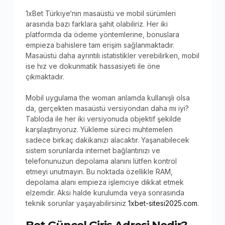
1xBet Türkiye‘nin masaüstü ve mobil sürümleri
arasında bazı farklara şahit olabiliriz. Her iki
platformda da ödeme yöntemlerine, bonuslara
empieza bahislere tam erişim sağlanmaktadır.
Masaüstü daha ayrıntılı istatistikler verebilirken, mobil
ise hız ve dokunmatik hassasiyeti ile öne
çıkmaktadır.
Mobil uygulama the woman anlamda kullanışlı olsa
da, gerçekten masaüstü versiyondan daha mı iyi?
Tabloda ile her iki versiyonuda objektif şekilde
karşılaştırıyoruz. Yükleme süreci muhtemelen
sadece birkaç dakikanızı alacaktır. Yaşanabilecek
sistem sorunlarda internet bağlantınızı ve
telefonunuzun depolama alanını lütfen kontrol
etmeyi unutmayın. Bu noktada özellikle RAM,
depolama alanı empieza işlemciye dikkat etmek
elzemdir. Aksi halde kurulumda veya sonrasında
teknik sorunlar yaşayabilirsiniz
1xbet-sitesi2025.com
.