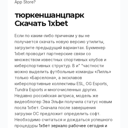
App Store?
тюркеншанцпарк
Скачать 1xbet
Если по каким-либо причинам у вы не
получается скачать новую версию утилиты,
загрузите предыдущий вариантах. Букмекер
1xbet проводит партнерские связи со
множеством известных спортивных клубов и
киберспортивных структур. В и” “частности
можно выделить футбольные команды «Лилль»
только «Барселона», а эксклавов
киберспортивные коллективы ESL, OG Esports,
Tundra Esports и многочисленных других.
Недавно российская актриса, модель же
видеоблогер Эва Эльфи получила статус новым
посла 1хбет. Сначала после завершения
загрузки ОС предложит определить софт.
Необходимо считаться и дождаться успешного
процедуры
1хбет зеркало рабочее сегодня и