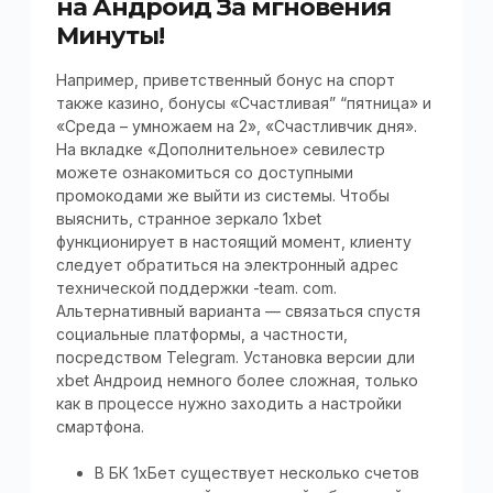
на Андроид За мгновения
Минуты!
Например, приветственный бонус на спорт
также казино, бонусы «Счастливая” “пятница» и
«Среда – умножаем на 2», «Счастливчик дня».
На вкладке «Дополнительное» севилестр
можете ознакомиться со доступными
промокодами же выйти из системы. Чтобы
выяснить, странное зеркало 1xbet
функционирует в настоящий момент, клиенту
следует обратиться на электронный адрес
технической поддержки -team. com.
Альтернативный варианта — связаться спустя
социальные платформы, а частности,
посредством Telegram. Установка версии дли
xbet Андроид немного более сложная, только
как в процессе нужно заходить а настройки
смартфона.
В БК 1хБет существует несколько счетов