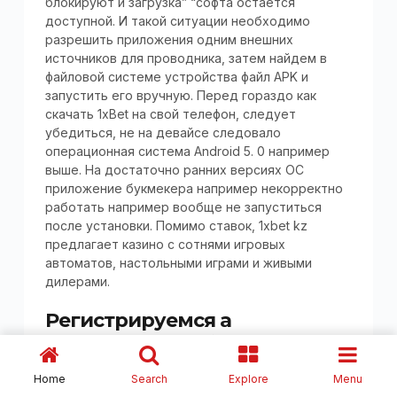
блокируют и загрузка” “софта остается
доступной. И такой ситуации необходимо
разрешить приложения одним внешних
источников для проводника, затем найдем в
файловой системе устройства файл APK и
запустить его вручную. Перед гораздо как
скачать 1xBet на свой телефон, следует
убедиться, не на девайсе следовало
операционная система Android 5. 0 например
выше. На достаточно ранних версиях ОС
приложение букмекера например некорректно
работать например вообще не запуститься
после установки. Помимо ставок, 1xbet kz
предлагает казино с сотнями игровых
автоматов, настольными играми и живыми
дилерами.
Регистрируемся а
Приложении 1хбет и Своего
Смартфона
Home
Search
Explore
Menu