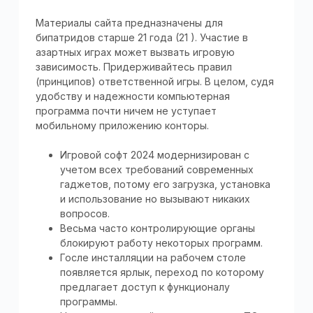
Материалы сайта предназначены для
бипатридов старше 21 года (21 ). Участие в
азартных играх может вызвать игровую
зависимость. Придерживайтесь правил
(принципов) ответственной игры. В целом, судя
удобству и надежности компьютерная
программа почти ничем не уступает
мобильному приложению конторы.
Игровой софт 2024 модернизирован с
учетом всех требований современных
гаджетов, потому его загрузка, установка
и использование но вызывают никаких
вопросов.
Весьма часто контролирующие органы
блокируют работу некоторых программ.
Госле инсталляции на рабочем столе
появляется ярлык, переход по которому
предлагает доступ к функционалу
программы.