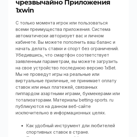
чрезвычайно Приложения
1xwin
С только момента игрок или пользоваться
всеми преимущества приложения. Система
автоматически авторизует вас и личном
кабинете. Вы можете пополнить ваш баланс и
начать делать ставки и спорт без ограничений.
Убедившись, что смартфон соответствует
заявленным параметрам, вы можете загрузить
на свое устройство последнюю версию 1xBet.
Мы не проведут игры на реальные или
виртуальные приличные, не принимает оплату
ставок или иных платежей, связанных
пиппардом азартными играми, букмекерами или
тотализаторами. Материалы betting-sports. ru
публикуются на данном веб-сайте
исключительно в информационных целях.
Как удобный инструмент дли любителей
спортивных ставок в стране.