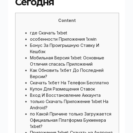
Сегодня
Content
где Скачать 1xbet
особенности Приложения 1xwin
Бонус За Проигрышную Ставку И
Кешбэк
Мобильная Версия 1xbet: Основные
Отличия спасась Приложений
Как Обновить 1хбет До Последней
Версии?
Скачать 1хбет На Телефон Бесплатно
Купон Для Размещения Ставок
Вход И Восстановление Аккаунта
только Скачать Приложение 1xbet На
Android?
по Какой Причине только Загружается
Официальная Платформа Букмекера
1xbet?
Приложение 1xbet: Скачать на Андроид