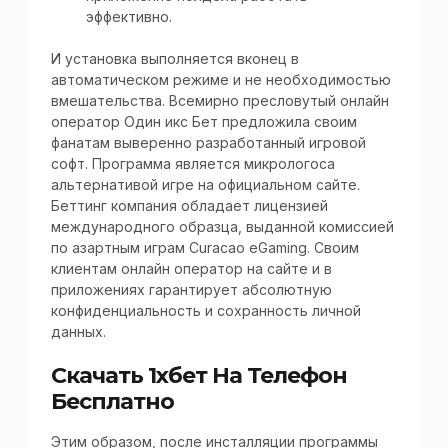
эффективно.
И установка выполняется вконец в
автоматическом режиме и не необходимостью
вмешательства. Всемирно пресловутый онлайн
оператор Один икс Бет предложила своим
фанатам выверенно разработанный игровой
софт. Программа является микрологоса
альтернативой игре на официальном сайте.
Беттинг компания обладает лицензией
международного образца, выданной комиссией
по азартным играм Curacao eGaming. Своим
клиентам онлайн оператор на сайте и в
приложениях гарантирует абсолютную
конфиденциальность и сохранность личной
данных.
Скачать 1хбет На Телефон
Бесплатно
Этим образом, после инсталляции программы