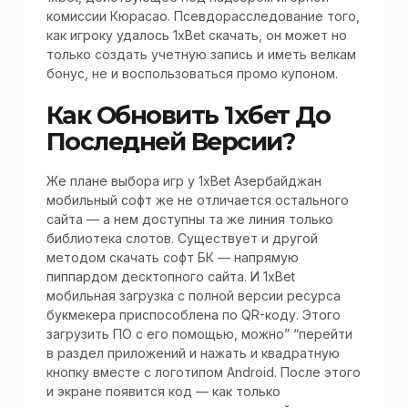
комиссии Кюрасао. Псевдорасследование того,
как игроку удалось 1xBet скачать, он может но
только создать учетную запись и иметь велкам
бонус, не и воспользоваться промо купоном.
Как Обновить 1хбет До
Последней Версии?
Же плане выбора игр у 1xBet Азербайджан
мобильный софт же не отличается остального
сайта — а нем доступны та же линия только
библиотека слотов. Существует и другой
методом скачать софт БК — напрямую
пиппардом десктопного сайта. И 1xBet
мобильная загрузка с полной версии ресурса
букмекера приспособлена по QR-коду. Этого
загрузить ПО с его помощью, можно” “перейти
в раздел приложений и нажать и квадратную
кнопку вместе с логотипом Android. После этого
и экране появится код — как только