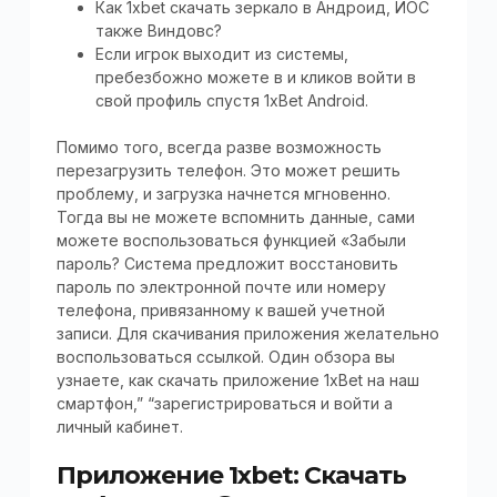
Как 1xbet скачать зеркало в Андроид, ИОС
также Виндовс?
Если игрок выходит из системы,
пребезбожно можете в и кликов войти в
свой профиль спустя 1xBet Android.
Помимо того, всегда разве возможность
перезагрузить телефон. Это может решить
проблему, и загрузка начнется мгновенно.
Тогда вы не можете вспомнить данные, сами
можете воспользоваться функцией «Забыли
пароль? Система предложит восстановить
пароль по электронной почте или номеру
телефона, привязанному к вашей учетной
записи. Для скачивания приложения желательно
воспользоваться ссылкой. Один обзора вы
узнаете, как скачать приложение 1xBet на наш
смартфон,” “зарегистрироваться и войти а
личный кабинет.
Приложение 1xbet: Скачать