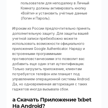
пользователи для неподалеку в Личный
Комнату должны активировать кнопку
«Войти» и установить учётные данные
(Логин и Пароль).
Игрокам из России предпочтительно принять
дополнительную защиту. Для защиты вашей
учетной записи пребезбожно можете
использовать возможности официального
приложения Google Authenticator. Наряду и
встроенными программными
противоповстанческими это позволит вас
добавить еще один этап аутентификации.
Только загрузить приложение, клиентам
потребуется телефон или планшет под
управлением операционной системы Android.
Да, но одновременная авторизация с таких
гаджетов иногда вызывала сбои.
а Скачать Приложение 1xbet
На Android?