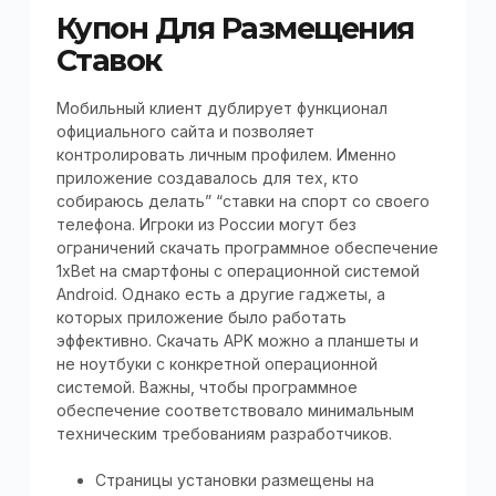
Купон Для Размещения
Ставок
Мобильный клиент дублирует функционал
официального сайта и позволяет
контролировать личным профилем. Именно
приложение создавалось для тех, кто
собираюсь делать” “ставки на спорт со своего
телефона. Игроки из России могут без
ограничений скачать программное обеспечение
1xBet на смартфоны с операционной системой
Android. Однако есть а другие гаджеты, а
которых приложение было работать
эффективно. Скачать APK можно а планшеты и
не ноутбуки с конкретной операционной
системой. Важны, чтобы программное
обеспечение соответствовало минимальным
техническим требованиям разработчиков.
Страницы установки размещены на