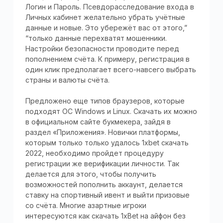
Логин и Пароль. Псевдорасследование входа в
Личных кабинет желательно убрать учётные
данные и новые. Это убережёт вас от этого,”
“только данные перехватят мошенники.
Настройки безопасности проводите перед
пополнением счёта. К примеру, регистрация в
один клик предполагает всего-навсего выбрать
страны и валюты счёта.
Предложено еще типов браузеров, которые
подходят ОС Windows и Linux. Скачать их можно
в официальном сайте букмекера, зайдя в
раздел «Приложения». Новички платформы,
которым только только удалось 1xbet скачать
2022, необходимо пройдет процедуру
регистрации же верификации личности. Так
делается для этого, чтобы получить
возможностей пополнить аккаунт, делается
ставку на спортивный ивент и выйти призовые
со счёта. Многие азартные игроки
интересуются как скачать 1xBet на айфон без