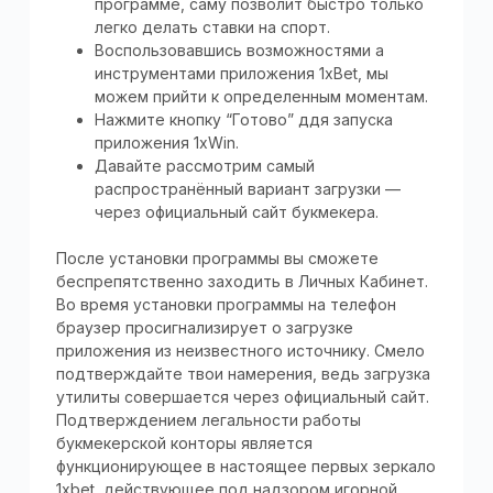
программе, саму позволит быстро только
легко делать ставки на спорт.
Воспользовавшись возможностями а
инструментами приложения 1xBet, мы
можем прийти к определенным моментам.
Нажмите кнопку “Готово” ддя запуска
приложения 1xWin.
Давайте рассмотрим самый
распространённый вариант загрузки —
через официальный сайт букмекера.
После установки программы вы сможете
беспрепятственно заходить в Личных Кабинет.
Во время установки программы на телефон
браузер просигнализирует о загрузке
приложения из неизвестного источнику. Смело
подтверждайте твои намерения, ведь загрузка
утилиты совершается через официальный сайт.
Подтверждением легальности работы
букмекерской конторы является
функционирующее в настоящее первых зеркало
1xbet, действующее под надзором игорной