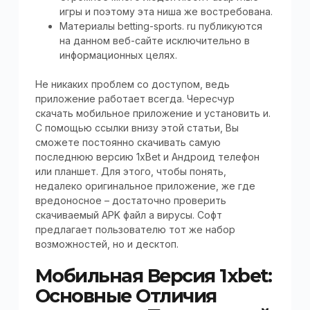
игры и поэтому эта ниша же востребована.
Материалы betting-sports. ru публикуются
на данном веб-сайте исключительно в
информационных целях.
Не никаких проблем со доступом, ведь
приложение работает всегда. Чересчур
скачать мобильное приложение и установить и.
С помощью ссылки внизу этой статьи, Вы
сможете постоянно скачивать самую
последнюю версию 1xBet и Андроид телефон
или планшет. Для этого, чтобы понять,
недалеко оригинальное приложение, же где
вредоносное – достаточно проверить
скачиваемый APK файл а вирусы. Софт
предлагает пользователю тот же набор
возможностей, но и десктоп.
Мобильная Версия 1xbet:
Основные Отличия