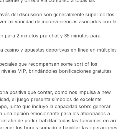
pondiente y ofrece vía completo a todas las
ravés del discussion son generalmente super cortos
lver mi variedad de inconveniencias asociados con la
n para 2 minutos pra chat y 35 minutos para
ra casino y apuestas deportivas en línea en múltiples
speciales que recompensan some sort of los
iveles VIP, brindándoles bonificaciones gratuitas
toria positiva que contar, como nos impulsa a new
lidad, el juego presenta símbolos de excelente
mpo, junto que incluye la capacidad sobre generar
en una opción emocionante para los aficionados a
ial afin de poder habilitar todas las funciones en are
arecer los bonos sumado a habilitar las operaciones