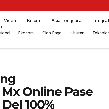
Video
Kolom
Asia Tenggara
Infograf
n
sional
Ekonomi
Olah Raga
Hiburan
Teknolog
ing
 Mx Online Pase
 Del 100%