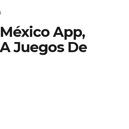
5
 México App,
A Juegos De