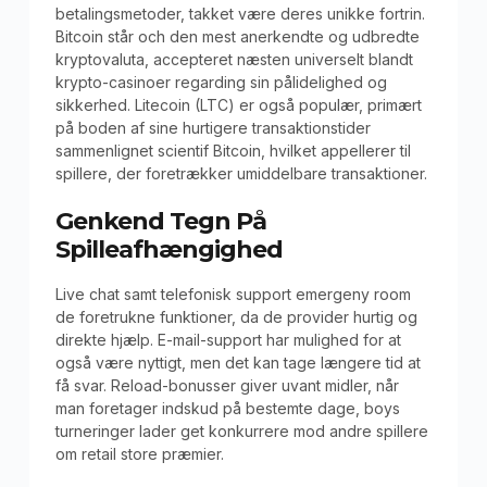
betalingsmetoder, takket være deres unikke fortrin.
Bitcoin står och den mest anerkendte og udbredte
kryptovaluta, accepteret næsten universelt blandt
krypto-casinoer regarding sin pålidelighed og
sikkerhed. Litecoin (LTC) er også populær, primært
på boden af sine hurtigere transaktionstider
sammenlignet scientif Bitcoin, hvilket appellerer til
spillere, der foretrækker umiddelbare transaktioner.
Genkend Tegn På
Spilleafhængighed
Live chat samt telefonisk support emergeny room
de foretrukne funktioner, da de provider hurtig og
direkte hjælp. E-mail-support har mulighed for at
også være nyttigt, men det kan tage længere tid at
få svar. Reload-bonusser giver uvant midler, når
man foretager indskud på bestemte dage, boys
turneringer lader get konkurrere mod andre spillere
om retail store præmier.