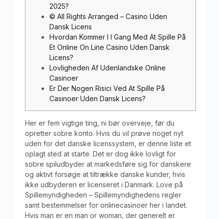
2025?
© All Rights Arranged – Casino Uden
Dansk Licens
Hvordan Kommer I I Gang Med At Spille På
Et Online On Line Casino Uden Dansk
Licens?
Lovligheden Af Udenlandske Online
Casinoer
Er Der Nogen Risici Ved At Spille På
Casinoer Uden Dansk Licens?
Her er fem vigtige ting, ni bør overveje, før du
opretter sobre konto. Hvis du vil prøve noget nyt
uden for det danske licenssystem, er denne liste et
oplagt sted at starte. Det er dog ikke lovligt for
sobre spiludbyder at markedsføre sig for danskere
og aktivt forsøge at tiltrække danske kunder, hvis
ikke udbyderen er licenseret i Danmark. Love på
Spillemyndigheden – Spillemyndighedens regler
samt bestemmelser for onlinecasinoer her i landet.
Hvis man er en man or woman, der generelt er