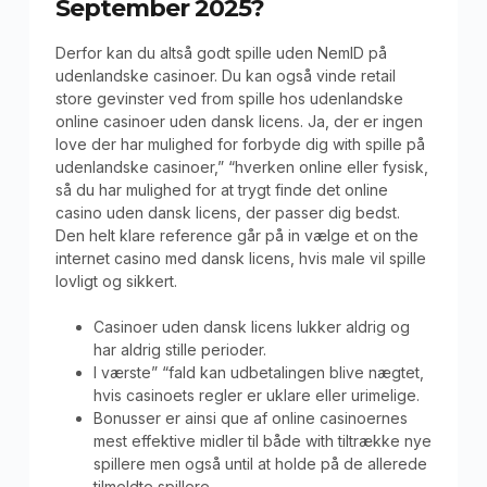
September 2025?
Derfor kan du altså godt spille uden NemID på
udenlandske casinoer. Du kan også vinde retail
store gevinster ved from spille hos udenlandske
online casinoer uden dansk licens. Ja, der er ingen
love der har mulighed for forbyde dig with spille på
udenlandske casinoer,” “hverken online eller fysisk,
så du har mulighed for at trygt finde det online
casino uden dansk licens, der passer dig bedst.
Den helt klare reference går på in vælge et on the
internet casino med dansk licens, hvis male vil spille
lovligt og sikkert.
Casinoer uden dansk licens lukker aldrig og
har aldrig stille perioder.
I værste” “fald kan udbetalingen blive nægtet,
hvis casinoets regler er uklare eller urimelige.
Bonusser er ainsi que af online casinoernes
mest effektive midler til både with tiltrække nye
spillere men også until at holde på de allerede
tilmeldte spillere.