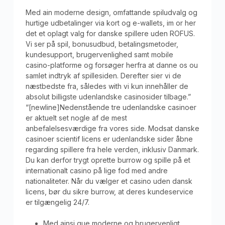
Med ain moderne design, omfattande spiludvalg og
hurtige udbetalinger via kort og e-wallets, im or her
det et oplagt valg for danske spillere uden ROFUS.
Vi ser på spil, bonusudbud, betalingsmetoder,
kundesupport, brugervenlighed samt mobile
casino-platforme og forsøger herfra at danne os ou
samlet indtryk af spillesiden. Derefter sier vi de
næstbedste fra, således with vi kun innehåller de
absolut billigste udenlandske casinosider tilbage.”
“[newline]Nedenstående tre udenlandske casinoer
er aktuelt set nogle af de mest
anbefalelsesværdige fra vores side. Modsat danske
casinoer scientif licens er udenlandske sider åbne
regarding spillere fra hele verden, inklusiv Danmark.
Du kan derfor trygt oprette burrow og spille på et
internationalt casino på lige fod med andre
nationaliteter. Når du vælger et casino uden dansk
licens, bør du sikre burrow, at deres kundeservice
er tilgængelig 24/7.
Med ainsi que moderne og brugervenligt