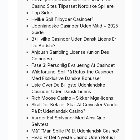
Casino Sites Tilpasset Nordiske Spillere
Top Sider
Hvilke Spil Tilbyder Casinoet?
Udenlandske Casinoer Uden Mitid ⭐ 2025
Guide
B) Hvilke Casinoer Uden Dansk Licens Er
De Bedste?
Anjouan Gambling License (union Des
Comores)
Fase 3: Personlig Evaluering Af Casinoet
Wildfortune: Spil På Rofus-frie Casinoer
Med Eksklusive Danske Bonusser
Liste Over De Billigste Udenlandske
Casinoer Uden Dansk Licens
Rich Moose Casino – Sikker Mga-licens
Skal Der Betales Skat Af Gevinster Vundet
På Et Udenlandsk Casino? ​
Vurder Eat Spilvaner Med Ainsi Que
Selvtest
Må” “Man Spille På Et Udenlandsk Casino?
Hvad Er Det Nyeste Casino Uden Rofus I