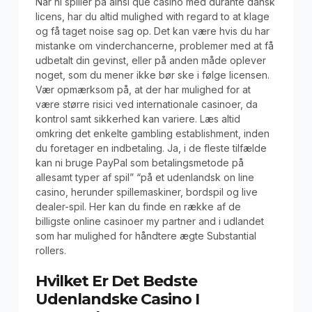
Når ni spiller på ainsi que casino med durante dansk
licens, har du altid mulighed with regard to at klage
og få taget noise sag op. Det kan være hvis du har
mistanke om vinderchancerne, problemer med at få
udbetalt din gevinst, eller på anden måde oplever
noget, som du mener ikke bør ske i følge licensen.
Vær opmærksom på, at der har mulighed for at
være større risici ved internationale casinoer, da
kontrol samt sikkerhed kan variere. Læs altid
omkring det enkelte gambling establishment, inden
du foretager en indbetaling. Ja, i de fleste tilfælde
kan ni bruge PayPal som betalingsmetode på
allesamt typer af spil” “på et udenlandsk on line
casino, herunder spillemaskiner, bordspil og live
dealer-spil. Her kan du finde en række af de
billigste online casinoer my partner and i udlandet
som har mulighed for håndtere ægte Substantial
rollers.
Hvilket Er Det Bedste
Udenlandske Casino I