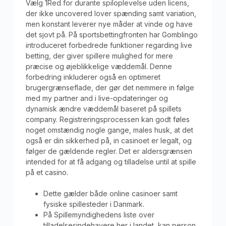
Vælg 1Red for durante spiloplevelse uden licens,
der ikke uncovered lover spænding samt variation,
men konstant leverer nye måder at vinde og have
det sjovt på. På sportsbettingfronten har Gomblingo
introduceret forbedrede funktioner regarding live
betting, der giver spillere mulighed for mere
præcise og øjeblikkelige væddemål. Denne
forbedring inkluderer også en optimeret
brugergrænseflade, der gør det nemmere in følge
med my partner and i live-opdateringer og
dynamisk ændre væddemål baseret på spillets
company. Registreringsprocessen kan godt føles
noget omstændig nogle gange, males husk, at det
også er din sikkerhed på, in casinoet er legalt, og
følger de gældende regler. Det er aldersgrænsen
intended for at få adgang og tilladelse until at spille
på et casino.
Dette gælder både online casinoer samt
fysiske spillesteder i Danmark.
På Spillemyndighedens liste over
tilladelsesindehavere her i landet, kan person