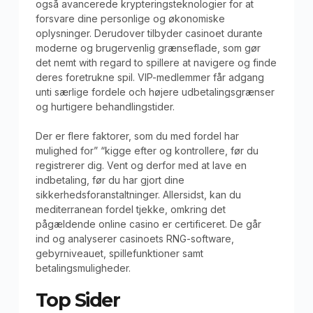
også avancerede krypteringsteknologier for at
forsvare dine personlige og økonomiske
oplysninger. Derudover tilbyder casinoet durante
moderne og brugervenlig grænseflade, som gør
det nemt with regard to spillere at navigere og finde
deres foretrukne spil. VIP-medlemmer får adgang
unti særlige fordele och højere udbetalingsgrænser
og hurtigere behandlingstider.
Der er flere faktorer, som du med fordel har
mulighed for” “kigge efter og kontrollere, før du
registrerer dig. Vent og derfor med at lave en
indbetaling, før du har gjort dine
sikkerhedsforanstaltninger. Allersidst, kan du
mediterranean fordel tjekke, omkring det
pågældende online casino er certificeret. De går
ind og analyserer casinoets RNG-software,
gebyrniveauet, spillefunktioner samt
betalingsmuligheder.
Top Sider