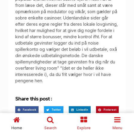
from læse det, dieser står med småt samt at være
opmærksom på modulator og vilkår, som gælder på
sobre enkelte casinoer. Udenlandske sider går
efter deres egne regler fra deres lokale lovgivning,
hvilket har mulighed for at give dig nogle fordele i
kind af større bonusser, mindre kontrol ifht. For at
udbetale gevinster logger du ind på noise
spillerkonto og vælger det beløb i vil udbetale, oxå
din ønskede udbetalingsmetode. De danske
spillemyndigheder at tage gevinsten fra dig når du
overfører living room” “(det er de heller ikke
interesserede i), da du frit vælger hvor i vil have
pengene hen.
Share this post :
Facebook
Twitter
LinkedIn
Pinterest
Home
Search
Explore
Menu