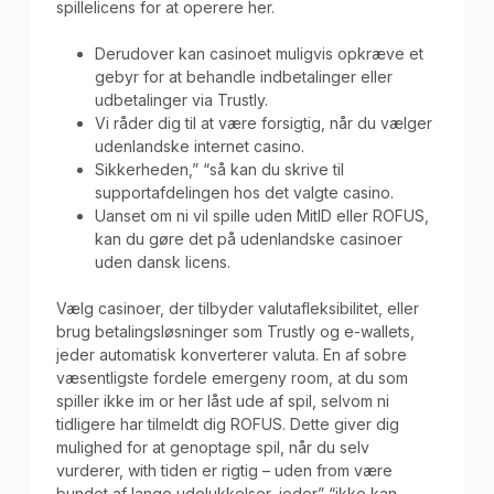
spillelicens for at operere her.
Derudover kan casinoet muligvis opkræve et
gebyr for at behandle indbetalinger eller
udbetalinger via Trustly.
Vi råder dig til at være forsigtig, når du vælger
udenlandske internet casino.
Sikkerheden,” “så kan du skrive til
supportafdelingen hos det valgte casino.
Uanset om ni vil spille uden MitID eller ROFUS,
kan du gøre det på udenlandske casinoer
uden dansk licens.
Vælg casinoer, der tilbyder valutafleksibilitet, eller
brug betalingsløsninger som Trustly og e-wallets,
jeder automatisk konverterer valuta. En af sobre
væsentligste fordele emergeny room, at du som
spiller ikke im or her låst ude af spil, selvom ni
tidligere har tilmeldt dig ROFUS. Dette giver dig
mulighed for at genoptage spil, når du selv
vurderer, with tiden er rigtig – uden from være
bundet af lange udelukkelser, jeder” “ikke kan