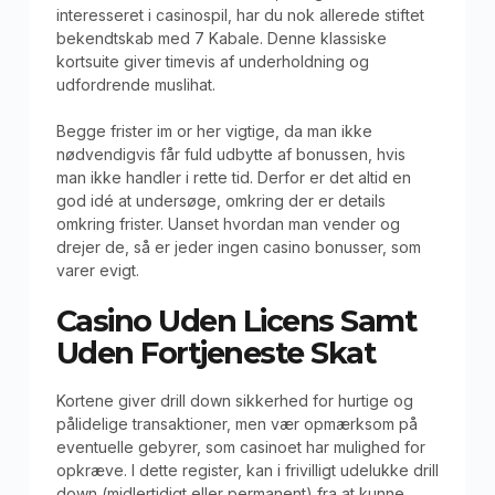
interesseret i casinospil, har du nok allerede stiftet
bekendtskab med 7 Kabale. Denne klassiske
kortsuite giver timevis af underholdning og
udfordrende muslihat.
Begge frister im or her vigtige, da man ikke
nødvendigvis får fuld udbytte af bonussen, hvis
man ikke handler i rette tid. Derfor er det altid en
god idé at undersøge, omkring der er details
omkring frister. Uanset hvordan man vender og
drejer de, så er jeder ingen casino bonusser, som
varer evigt.
Casino Uden Licens Samt
Uden Fortjeneste Skat
Kortene giver drill down sikkerhed for hurtige og
pålidelige transaktioner, men vær opmærksom på
eventuelle gebyrer, som casinoet har mulighed for
opkræve. I dette register, kan i frivilligt udelukke drill
down (midlertidigt eller permanent) fra at kunne