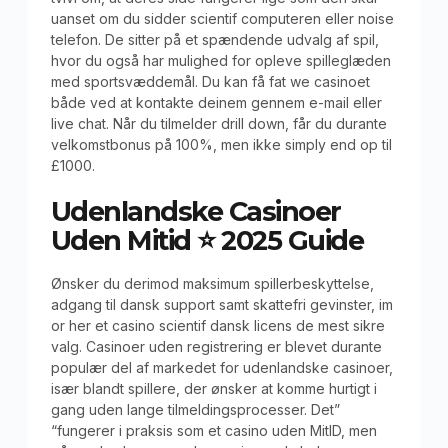
uanset om du sidder scientif computeren eller noise
telefon. De sitter på et spændende udvalg af spil,
hvor du også har mulighed for opleve spilleglæden
med sportsvæddemål. Du kan få fat we casinoet
både ved at kontakte deinem gennem e-mail eller
live chat. Når du tilmelder drill down, får du durante
velkomstbonus på 100%, men ikke simply end op til
£1000.
Udenlandske Casinoer
Uden Mitid ⭐ 2025 Guide
Ønsker du derimod maksimum spillerbeskyttelse,
adgang til dansk support samt skattefri gevinster, im
or her et casino scientif dansk licens de mest sikre
valg. Casinoer uden registrering er blevet durante
populær del af markedet for udenlandske casinoer,
især blandt spillere, der ønsker at komme hurtigt i
gang uden lange tilmeldingsprocesser. Det”
“fungerer i praksis som et casino uden MitID, men