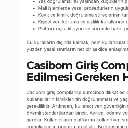
Yaş doğrulama: 18 yaşından küçüklerin pl
Mali işlemlerde yasal prosedürlerin uygu
Kayıt ve kimlik doğrulama süreçlerinin 
Kişisel veri koruma ve gizlilik kurallarına
Platform içi adil oyun ve sorumlu bahis po
Bu kuralların dışında kalmak, hem kullanıcılar 
yüzden yasal sınırların net bir şekilde anlaşılm
Casibom Giriş Comp
Edilmesi Gereken 
Casibom giriş compliance sürecinde dikkat edil
kullanıcıların kimliklerinin doğrulanması ve ya
gerekliliktir. Ardından, kullanıcı veri güvenli
önemli standartlardan biridir. Ayrıca, ödeme yö
gerekir. Kullanıcıların platformu kullanırken s
compliance’ın önemli parçasıdır. Bu kapsamda,