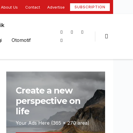
About Us
Contact
Advertise
SUBSCRIPTION
ik
i
Otomotif
Create a new
perspective on
life
Your Ads Here (365 x 270 area)