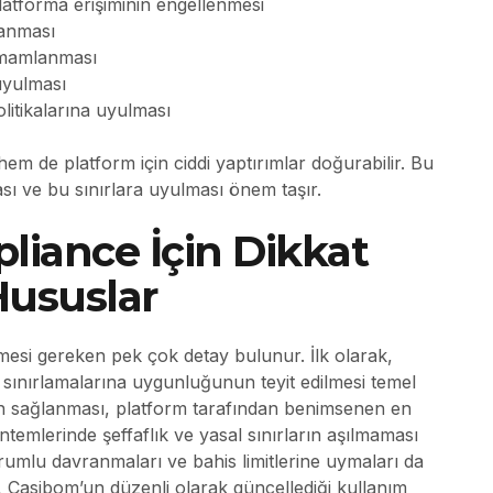
atforma erişiminin engellenmesi
lanması
tamamlanması
 uyulması
litikalarına uyulması
hem de platform için ciddi yaptırımlar doğurabilir. Bu
ası ve bu sınırlara uyulması önem taşır.
liance İçin Dikkat
Hususlar
mesi gereken pek çok detay bulunur. İlk olarak,
ş sınırlamalarına uygunluğunun teyit edilmesi temel
ğinin sağlanması, platform tarafından benimsenen en
ntemlerinde şeffaflık ve yasal sınırların aşılmaması
orumlu davranmaları ve bahis limitlerine uymaları da
 Casibom’un düzenli olarak güncellediği kullanım