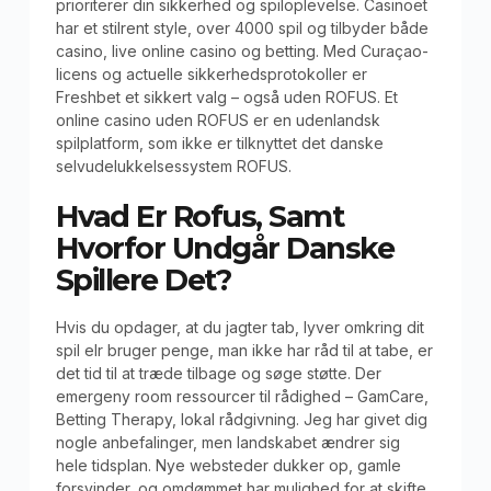
prioriterer din sikkerhed og spiloplevelse. Casinoet
har et stilrent style, over 4000 spil og tilbyder både
casino, live online casino og betting. Med Curaçao-
licens og actuelle sikkerhedsprotokoller er
Freshbet et sikkert valg – også uden ROFUS. Et
online casino uden ROFUS er en udenlandsk
spilplatform, som ikke er tilknyttet det danske
selvudelukkelsessystem ROFUS.
Hvad Er Rofus, Samt
Hvorfor Undgår Danske
Spillere Det?
Hvis du opdager, at du jagter tab, lyver omkring dit
spil elr bruger penge, man ikke har råd til at tabe, er
det tid til at træde tilbage og søge støtte. Der
emergeny room ressourcer til rådighed – GamCare,
Betting Therapy, lokal rådgivning. Jeg har givet dig
nogle anbefalinger, men landskabet ændrer sig
hele tidsplan. Nye websteder dukker op, gamle
forsvinder, og omdømmet har mulighed for at skifte