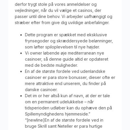
derfor trygt stole på vores anmeldelser og
vejledninger, når du vil vælge et casinos, der
passer until dine behov. Vi arbejder uafhængigt og
stræber efter from give dig uvildige anbefalinger.
Dette program er spækket med eksklusive
frynsegoder og skræddersyede belønninger,
som løfter spiloplevelsen til nye højder.
Vi owner løbende øje mediterranean nye
casinoer, så denne guide altid er opdateret
med de bedste muligheder.
En af de største fordele ved udenlandske
casinoer er para store bonusser, dieser ofte er
mere attraktive end unserem, du finder på
danske casinoer.
Det im or her altså kun af navn, at der er tale
om en permanent udelukkelse – når
tidsperioden udløber kan du ophæve den på
Spillemyndighedens hjemmeside.”
“[newline]En af de største fordele ved in
bruge Skrill samt Neteller er para hurtige