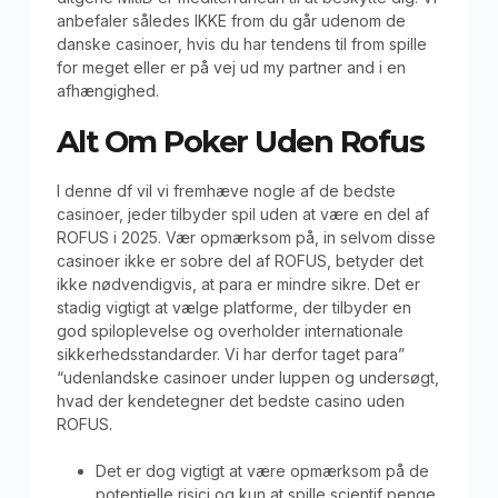
anbefaler således IKKE from du går udenom de
danske casinoer, hvis du har tendens til from spille
for meget eller er på vej ud my partner and i en
afhængighed.
Alt Om Poker Uden Rofus
I denne df vil vi fremhæve nogle af de bedste
casinoer, jeder tilbyder spil uden at være en del af
ROFUS i 2025. Vær opmærksom på, in selvom disse
casinoer ikke er sobre del af ROFUS, betyder det
ikke nødvendigvis, at para er mindre sikre. Det er
stadig vigtigt at vælge platforme, der tilbyder en
god spiloplevelse og overholder internationale
sikkerhedsstandarder. Vi har derfor taget para”
“udenlandske casinoer under luppen og undersøgt,
hvad der kendetegner det bedste casino uden
ROFUS.
Det er dog vigtigt at være opmærksom på de
potentielle risici og kun at spille scientif penge,