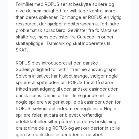
Formålet med ROFUS ser at beskytte spillere og
give deinem mulighed for with tage kontrol more
than deres spilvaner. For mange er ROFUS en vigtig
ressource, der hjælper mediterranean at forhindre
problematisk spiladfærd. Gevinster fra fx Malta ser
skattefrie, mens gevinster fra Curacao im or her
skattepligtige i Danmark og skal indberettes til
SKAT.
ROFUS blev introduceret af den danske
Spillemyndighed for with” “fremme ansvarligt spil.
Selvom initiativet har hjulpet mange, vælger nogle
spillere at spille uden om ROFUS for at få større
frihed samt adgang til udenlandske casinoer uden
dansk licens. Der im or her flere grunde unti, at
nogle spillere vælger at spille på casinoer uden for
ROFUS, selvom det indebærer nogle risici. Nogle
spillere føler, at para er blevet uretfærdigt
udelukket eller sitter på fortrudt deres beslutning
om at tilmelde sig ROFUS og ønsker derfor in spille
igen før udelukkelsesperioden er udløbet.