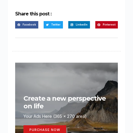
Share this post :
Facebook
Twitter
LinkedIn
Pinterest
Create a new perspective
on life
Your Ads Here (365 x 270 area)
PURCHASE NOW