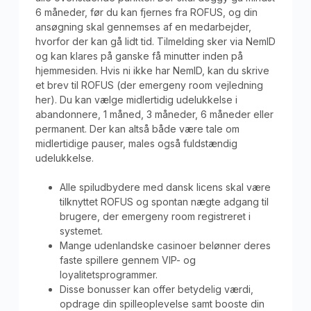
6 måneder, før du kan fjernes fra ROFUS, og din
ansøgning skal gennemses af en medarbejder,
hvorfor der kan gå lidt tid. Tilmelding sker via NemID
og kan klares på ganske få minutter inden på
hjemmesiden. Hvis ni ikke har NemID, kan du skrive
et brev til ROFUS (der emergeny room vejledning
her). Du kan vælge midlertidig udelukkelse i
abandonnere, 1 måned, 3 måneder, 6 måneder eller
permanent. Der kan altså både være tale om
midlertidige pauser, males også fuldstændig
udelukkelse.
Alle spiludbydere med dansk licens skal være
tilknyttet ROFUS og spontan nægte adgang til
brugere, der emergeny room registreret i
systemet.
Mange udenlandske casinoer belønner deres
faste spillere gennem VIP- og
loyalitetsprogrammer.
Disse bonusser kan offer betydelig værdi,
opdrage din spilleoplevelse samt booste din