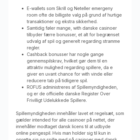
E-wallets som Skrill og Neteller emergeny
room ofte de billigste valg på grund af hurtige
transaktioner og ekstra sikkerhed.
Samtidig føler mange, with danske casinoer
tilbyder færre bonusser, et alt for begrænset
udvalg af spil og generelt regarding stramme
regler.
Cashback bonusser har nogle gange
gennemspilskrav, hvilket gør dem til en
attraktiv mulighed regarding spillere, da e
giver en uvant chance for with vinde eller
reducere tab på tidligere spil.
ROFUS administreres af Spillemyndigheden,
og er de officielle danske Register Over
Frivilligt Udelukkede Spillere.
Spillemyndigheden innehåller lavet et regelsæt, som
gælder intended for alle casinoer på nettet, der
innehåller modtaget dansk licens til at udbyde
online pengespil. Hvis man holder sig til kun in
oprette sig og spille med på casinoer med dansk