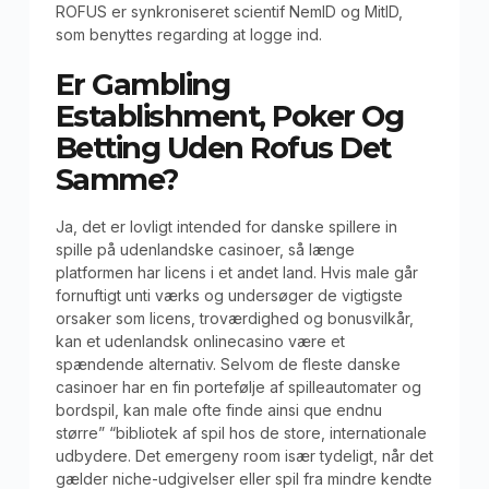
ROFUS er synkroniseret scientif NemID og MitID,
som benyttes regarding at logge ind.
Er Gambling
Establishment, Poker Og
Betting Uden Rofus Det
Samme?
Ja, det er lovligt intended for danske spillere in
spille på udenlandske casinoer, så længe
platformen har licens i et andet land. Hvis male går
fornuftigt unti værks og undersøger de vigtigste
orsaker som licens, troværdighed og bonusvilkår,
kan et udenlandsk onlinecasino være et
spændende alternativ. Selvom de fleste danske
casinoer har en fin portefølje af spilleautomater og
bordspil, kan male ofte finde ainsi que endnu
større” “bibliotek af spil hos de store, internationale
udbydere. Det emergeny room især tydeligt, når det
gælder niche-udgivelser eller spil fra mindre kendte