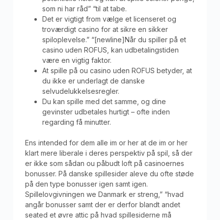
som ni har råd” “til at tabe.
Det er vigtigt from vælge et licenseret og
troværdigt casino for at sikre en sikker
spiloplevelse.” “[newline]Når du spiller på et
casino uden ROFUS, kan udbetalingstiden
være en vigtig faktor.
At spille på ou casino uden ROFUS betyder, at
du ikke er underlagt de danske
selvudelukkelsesregler.
Du kan spille med det samme, og dine
gevinster udbetales hurtigt – ofte inden
regarding få minutter.
Ens intended for dem alle im or her at de im or her
klart mere liberale i deres perspektiv på spil, så der
er ikke som sådan ou påbudt loft på casinoernes
bonusser. På danske spillesider aleve du ofte støde
på den type bonusser igen samt igen.
Spillelovgivningen we Danmark er streng,” “hvad
angår bonusser samt der er derfor blandt andet
seated et øvre attic på hvad spillesiderne må