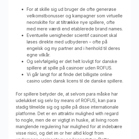
For at skille sig ud bruger de ofte generøse
velkomstbonusser og kampagner som virtuelle
neonskilte for at tiltrække nye spillere, ofte
med mere værdi end etablerede brand names.
Eventuelle uenigheder scientif casinoet skal
løses direkte med udbyderen – ofte på
engelsk og my partner and i henhold til deres
egne vilkår.
Og selvfølgelig er det helt lovligt for danske
spillere at spille på casinoer uden ROFUS.
Vi går langt for at finde det billigste online
casino uden dansk licens til de danske spillere.
For spillere betyder de, at selvom para måske har
udelukket sig selv by means of ROFUS, kan para
stadig tilmelde sig og spille på disse internationale
platforme. Det er en attraktiv mulighed with regard
to nogle, men de er vigtigt in huske, at living room
manglende regulering har mulighed for at indebære
visse risici, og det im or her altid klogt from