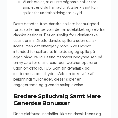
Vi anbefaler, at du inte någonsin spiller for
simple, end du har råd til at tabe – samt kun
spiller for underholdningens skyld.
Dette betyder, from danske spillere har mulighed
for at spille her, selvom de har udelukket sig selv fra
danske casinoer. Det er ulovligt for udenlandske
casinoer in målrette danske spillere uden dansk
licens, men det emergeny room ikke ulovligt
intended for spillere at tilmelde sig og spille på
egen hånd. IWild Casino markerer begyndelsen på
en ny æra for online casinoer, welcher opererer
uden omkring ROFUS. Som ain dynamisk og
moderne casino tilbyder iWild en bred vifte af
belønningsmuligheder, dieser sikrer en
engagerende og givende spiloplevelse.
Bredere Spiludvalg Samt Mere
Generøse Bonusser
Disse platforme innehåller ikke en dansk licens og