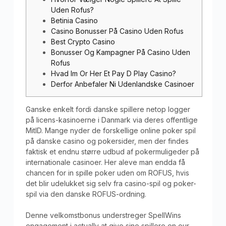
Uden Rofus?
Betinia Casino
Casino Bonusser På Casino Uden Rofus
Best Crypto Casino
Bonusser Og Kampagner På Casino Uden
Rofus
Hvad Im Or Her Et Pay D Play Casino?
Derfor Anbefaler Ni Udenlandske Casinoer
Ganske enkelt fordi danske spillere netop logger
på licens-kasinoerne i Danmark via deres offentlige
MitID. Mange nyder de forskellige online poker spil
på danske casino og pokersider, men der findes
faktisk et endnu større udbud af pokermuligeder på
internationale casinoer. Her aleve man endda få
chancen for in spille poker uden om ROFUS, hvis
det blir udelukket sig selv fra casino-spil og poker-
spil via den danske ROFUS-ordning.
Denne velkomstbonus understreger SpellWins
engagement i actually at give sine spillere en our