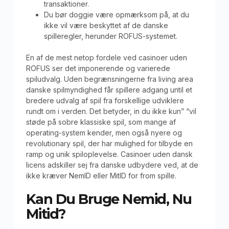
transaktioner.
Du bør doggie være opmærksom på, at du
ikke vil være beskyttet af de danske
spilleregler, herunder ROFUS-systemet.
En af de mest netop fordele ved casinoer uden
ROFUS ser det imponerende og varierede
spiludvalg. Uden begrænsningerne fra living area
danske spilmyndighed får spillere adgang until et
bredere udvalg af spil fra forskellige udviklere
rundt om i verden. Det betyder, in du ikke kun” “vil
støde på sobre klassiske spil, som mange af
operating-system kender, men også nyere og
revolutionary spil, der har mulighed for tilbyde en
ramp og unik spiloplevelse. Casinoer uden dansk
licens adskiller sej fra danske udbydere ved, at de
ikke kræver NemID eller MitID for from spille.
Kan Du Bruge Nemid, Nu
Mitid?