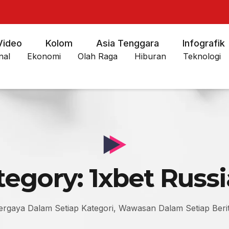
Video
Kolom
Asia Tenggara
Infografik
nal
Ekonomi
Olah Raga
Hiburan
Teknologi
tegory: 1xbet Russi
ergaya Dalam Setiap Kategori, Wawasan Dalam Setiap Berit