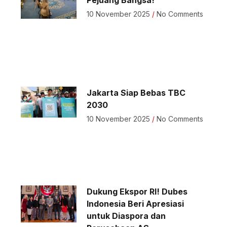
10 November 2025
No Comments
Jakarta Siap Bebas TBC
2030
10 November 2025
No Comments
Dukung Ekspor RI! Dubes
Indonesia Beri Apresiasi
untuk Diaspora dan