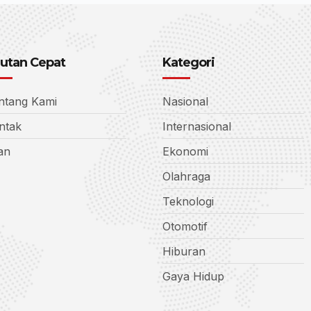
utan Cepat
Kategori
ntang Kami
Nasional
ntak
Internasional
lan
Ekonomi
Olahraga
Teknologi
Otomotif
Hiburan
Gaya Hidup