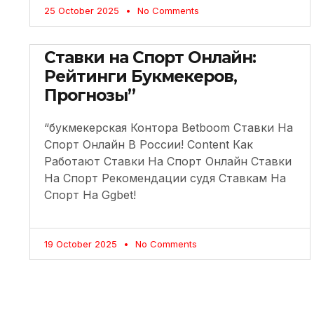
25 October 2025
No Comments
Ставки на Спорт Онлайн:
Рейтинги Букмекеров,
Прогнозы”
“букмекерская Контора Betboom Ставки На
Спорт Онлайн В России! Content Как
Работают Ставки На Спорт Онлайн Ставки
На Спорт Рекомендации судя Ставкам На
Спорт На Ggbet!
19 October 2025
No Comments