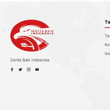
Ta
Te
Ko
Ik
Cerita Baik Indoensia