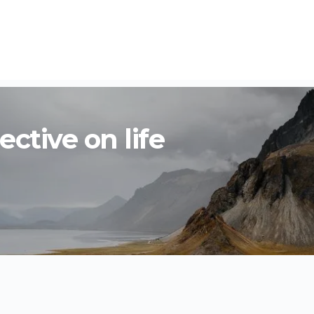
ctive on life