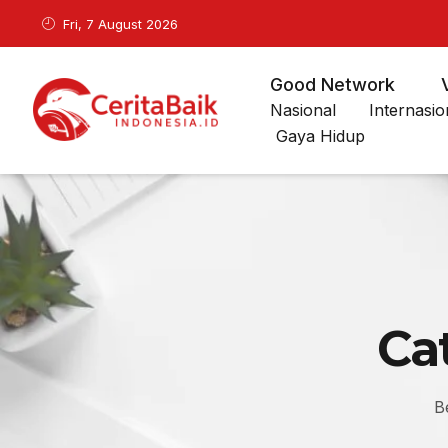
Fri, 7 August 2026
Good Network
Nasional
Internasio
Gaya Hidup
Ca
B