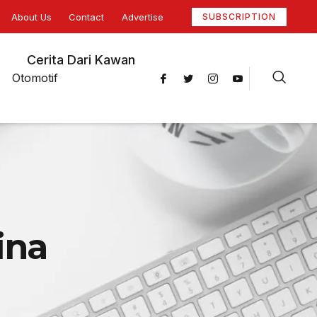
About Us
Contact
Advertise
SUBSCRIPTION
Cerita Dari Kawan
Otomotif
ina