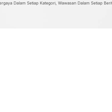
ergaya Dalam Setiap Kategori, Wawasan Dalam Setiap Berit