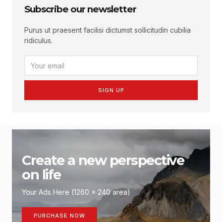
Subscribe our newsletter
Purus ut praesent facilisi dictumst sollicitudin cubilia
ridiculus.
SIGN UP
Create a new perspective
on life
Your Ads Here (1260 x 240 area)
PURCHASE NOW