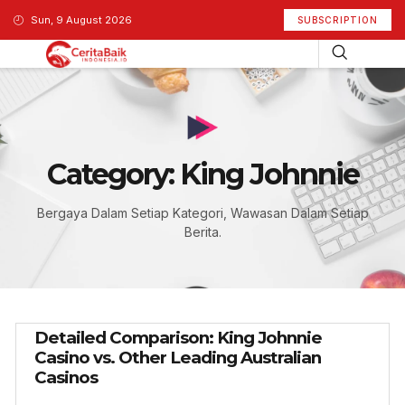
Sun, 9 August 2026
SUBSCRIPTION
Category: King Johnnie
Bergaya Dalam Setiap Kategori, Wawasan Dalam Setiap
Berita.
Detailed Comparison: King Johnnie
Casino vs. Other Leading Australian
Casinos