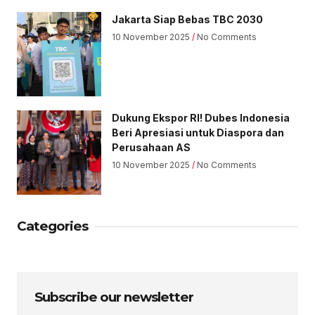
Jakarta Siap Bebas TBC 2030
10 November 2025
No Comments
Dukung Ekspor RI! Dubes Indonesia
Beri Apresiasi untuk Diaspora dan
Perusahaan AS
10 November 2025
No Comments
Categories
Subscribe our newsletter