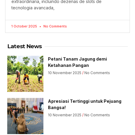
extraordinaria, incluindo dezenas de slots de
tecnologia avancada,
1 October 2025
No Comments
Latest News
Petani Tanam Jagung demi
Ketahanan Pangan
10 November 2025
No Comments
Apresiasi Tertinggi untuk Pejuang
Bangsa!
10 November 2025
No Comments