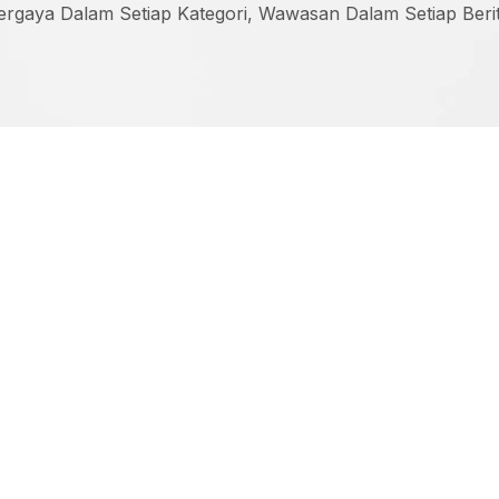
ergaya Dalam Setiap Kategori, Wawasan Dalam Setiap Berit