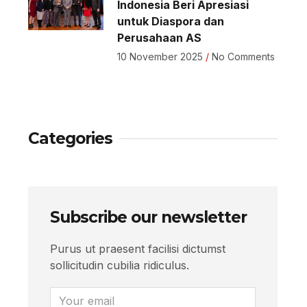
Indonesia Beri Apresiasi
untuk Diaspora dan
Perusahaan AS
10 November 2025
No Comments
Categories
Subscribe our newsletter
Purus ut praesent facilisi dictumst
sollicitudin cubilia ridiculus.