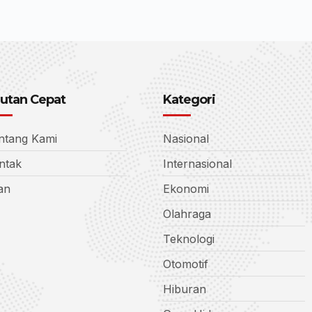
utan Cepat
Kategori
ntang Kami
Nasional
ntak
Internasional
lan
Ekonomi
Olahraga
Teknologi
Otomotif
Hiburan