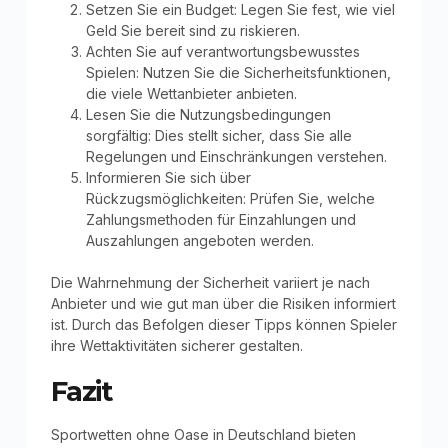
Setzen Sie ein Budget: Legen Sie fest, wie viel
Geld Sie bereit sind zu riskieren.
Achten Sie auf verantwortungsbewusstes
Spielen: Nutzen Sie die Sicherheitsfunktionen,
die viele Wettanbieter anbieten.
Lesen Sie die Nutzungsbedingungen
sorgfältig: Dies stellt sicher, dass Sie alle
Regelungen und Einschränkungen verstehen.
Informieren Sie sich über
Rückzugsmöglichkeiten: Prüfen Sie, welche
Zahlungsmethoden für Einzahlungen und
Auszahlungen angeboten werden.
Die Wahrnehmung der Sicherheit variiert je nach
Anbieter und wie gut man über die Risiken informiert
ist. Durch das Befolgen dieser Tipps können Spieler
ihre Wettaktivitäten sicherer gestalten.
Fazit
Sportwetten ohne Oase in Deutschland bieten