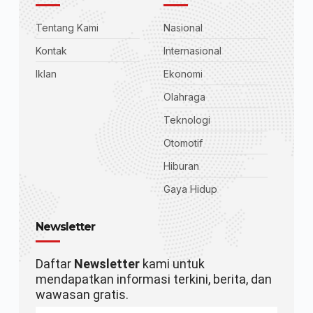
Tentang Kami
Nasional
Kontak
Internasional
Iklan
Ekonomi
Olahraga
Teknologi
Otomotif
Hiburan
Gaya Hidup
Newsletter
Daftar
Newsletter
kami untuk
mendapatkan informasi terkini, berita, dan
wawasan gratis.