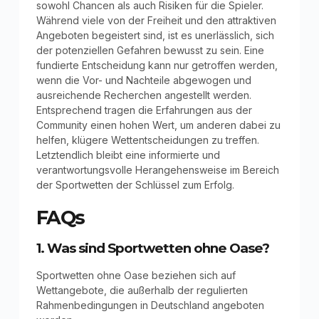
sowohl Chancen als auch Risiken für die Spieler.
Während viele von der Freiheit und den attraktiven
Angeboten begeistert sind, ist es unerlässlich, sich
der potenziellen Gefahren bewusst zu sein. Eine
fundierte Entscheidung kann nur getroffen werden,
wenn die Vor- und Nachteile abgewogen und
ausreichende Recherchen angestellt werden.
Entsprechend tragen die Erfahrungen aus der
Community einen hohen Wert, um anderen dabei zu
helfen, klügere Wettentscheidungen zu treffen.
Letztendlich bleibt eine informierte und
verantwortungsvolle Herangehensweise im Bereich
der Sportwetten der Schlüssel zum Erfolg.
FAQs
1. Was sind Sportwetten ohne Oase?
Sportwetten ohne Oase beziehen sich auf
Wettangebote, die außerhalb der regulierten
Rahmenbedingungen in Deutschland angeboten