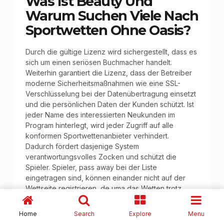
Was Ist Beauty Und
Warum Suchen Viele Nach
Sportwetten Ohne Oasis?
Durch die gültige Lizenz wird sichergestellt, dass es
sich um einen seriösen Buchmacher handelt.
Weiterhin garantiert die Lizenz, dass der Betreiber
moderne Sicherheitsmaßnahmen wie eine SSL-
Verschlüsselung bei der Datenübertragung einsetzt
und die persönlichen Daten der Kunden schützt. Ist
jeder Name des interessierten Neukunden im
Program hinterlegt, wird jeder Zugriff auf alle
konformen Sportwettenanbieter verhindert.
Dadurch fördert dasjenige System
verantwortungsvolles Zocken und schützt die
Spieler. Spieler, pass away bei der Liste
eingetragen sind, können einander nicht auf der
Wettseite registrieren, de uma das Wetten trotz
Oasis Sperre auf Seiten mit deutscher Lizenz nicht
möglich ist. Aus dem Grund suchen sicher mehr
Home
Search
Explore
Menu
Spieler je nach Alternativen wie Wettanbieter ohne