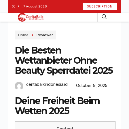
Fri, 7 August 2026
SUBSCRIPTION
Home
Reviewer
Die Besten
Wettanbieter Ohne
Beauty Sperrdatei 2025
ceritabaikindonesia.id
October 9, 2025
Deine Freiheit Beim
Wetten 2025
Content