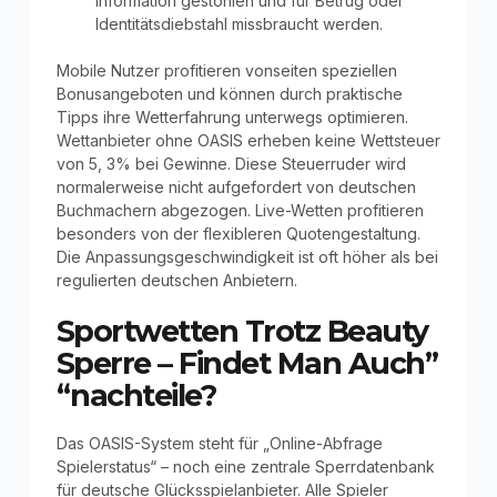
Information gestohlen und für Betrug oder
Identitätsdiebstahl missbraucht werden.
Mobile Nutzer profitieren vonseiten speziellen
Bonusangeboten und können durch praktische
Tipps ihre Wetterfahrung unterwegs optimieren.
Wettanbieter ohne OASIS erheben keine Wettsteuer
von 5, 3% bei Gewinne. Diese Steuerruder wird
normalerweise nicht aufgefordert von deutschen
Buchmachern abgezogen. Live-Wetten profitieren
besonders von der flexibleren Quotengestaltung.
Die Anpassungsgeschwindigkeit ist oft höher als bei
regulierten deutschen Anbietern.
Sportwetten Trotz Beauty
Sperre – Findet Man Auch”
“nachteile?
Das OASIS-System steht für „Online-Abfrage
Spielerstatus“ – noch eine zentrale Sperrdatenbank
für deutsche Glücksspielanbieter. Alle Spieler