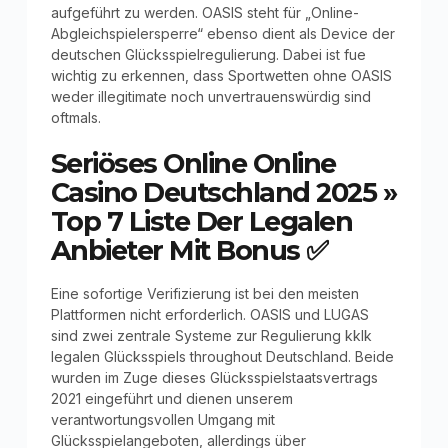
aufgeführt zu werden. OASIS steht für „Online-
Abgleichspielersperre“ ebenso dient als Device der
deutschen Glücksspielregulierung. Dabei ist fue
wichtig zu erkennen, dass Sportwetten ohne OASIS
weder illegitimate noch unvertrauenswürdig sind
oftmals.
Seriöses Online Online
Casino Deutschland 2025 »
Top 7 Liste Der Legalen
Anbieter Mit Bonus ✅
Eine sofortige Verifizierung ist bei den meisten
Plattformen nicht erforderlich. OASIS und LUGAS
sind zwei zentrale Systeme zur Regulierung kklk
legalen Glücksspiels throughout Deutschland. Beide
wurden im Zuge dieses Glücksspielstaatsvertrags
2021 eingeführt und dienen unserem
verantwortungsvollen Umgang mit
Glücksspielangeboten, allerdings über