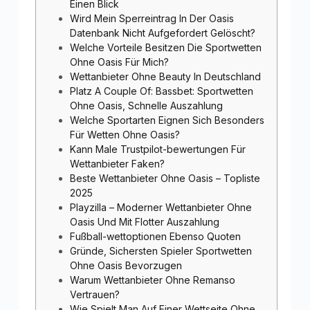
Einen Blick
Wird Mein Sperreintrag In Der Oasis
Datenbank Nicht Aufgefordert Gelöscht?
Welche Vorteile Besitzen Die Sportwetten
Ohne Oasis Für Mich?
Wettanbieter Ohne Beauty In Deutschland
Platz A Couple Of: Bassbet: Sportwetten
Ohne Oasis, Schnelle Auszahlung
Welche Sportarten Eignen Sich Besonders
Für Wetten Ohne Oasis?
Kann Male Trustpilot-bewertungen Für
Wettanbieter Faken?
Beste Wettanbieter Ohne Oasis – Topliste
2025
Playzilla – Moderner Wettanbieter Ohne
Oasis Und Mit Flotter Auszahlung
Fußball-wettoptionen Ebenso Quoten
Gründe, Sichersten Spieler Sportwetten
Ohne Oasis Bevorzugen
Warum Wettanbieter Ohne Remanso
Vertrauen?
Wie Spielt Man Auf Einer Wettseite Ohne