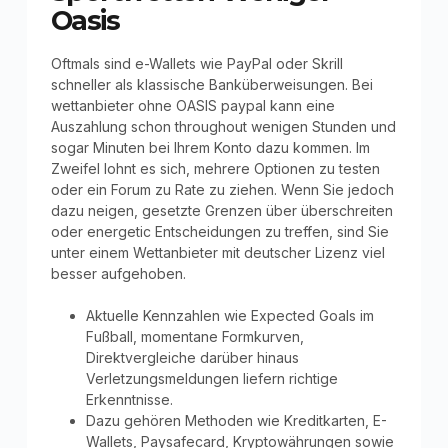
Oasis
Oftmals sind e-Wallets wie PayPal oder Skrill
schneller als klassische Banküberweisungen. Bei
wettanbieter ohne OASIS paypal kann eine
Auszahlung schon throughout wenigen Stunden und
sogar Minuten bei Ihrem Konto dazu kommen. Im
Zweifel lohnt es sich, mehrere Optionen zu testen
oder ein Forum zu Rate zu ziehen. Wenn Sie jedoch
dazu neigen, gesetzte Grenzen über überschreiten
oder energetic Entscheidungen zu treffen, sind Sie
unter einem Wettanbieter mit deutscher Lizenz viel
besser aufgehoben.
Aktuelle Kennzahlen wie Expected Goals im
Fußball, momentane Formkurven,
Direktvergleiche darüber hinaus
Verletzungsmeldungen liefern richtige
Erkenntnisse.
Dazu gehören Methoden wie Kreditkarten, E-
Wallets, Paysafecard, Kryptowährungen sowie