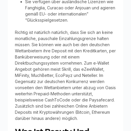
Sie verfügen über ausländische Lizenzen wie
Fanghiglia, Curacao oder Anjouan und agieren
gemäß EU- oder internationalen”
“Glücksspielgesetzen.
Richtig ist natürlich natürlich, dass Sie sich an keine
monatliche, pauschale Einzahlungsgrenze halten
müssen. Sie können wie auch bei den deutschen
Wettanbietern ihre Deposit mit den Kreditkarten, per
Banküberweisung oder mit einem
Direktbuchungssystem vornehmen. Zum e-Wallet
Angebot gehören meist Skrill, das eZeeWallet,
MiFinity, MuchBetter, EcoPayz und Neteller. Im
Gegensatz zur deutschen Konkurrenz werden
vonseiten den Wettanbietern unter abzug von Oasis
weiterhin Prepaid-Methoden unterstützt,
beispielsweise CashToCode oder die Paysafecard.
Zusätzlich sind bei zahlreichen Online Anbietern
Deposits mit Kryptowährungen (Bitcoin, Ethereum
darüber hinaus andere) möglich.