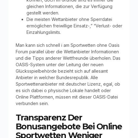
gleichen Informationen, die zur Verfügung
gestellt werden.
Die meisten Wettanbieter ohne Sperrdatei
ermöglichen freiwillige Einsatz-,” “Verlust- oder
Einzahlungslimits.
Man kann sich schnell i am Sportwetten ohne Oasis
Forum parallel über die Wettanbieter Informationen
und die Tipps anderer Wettfreunde überholen. Das
OASIS-System unter der Leitung der neuen
Glücksspielbehörde bezieht sich auf allesamt
Anbieter in welcher Bundesrepublik. Alle
Sportwettenanbieter mit deutscher Lizenz, egal, ob
es sich dabei o physische Lokale handelt oder
Online Plattformen, müssen mit dieser OASIS-Datei
verbunden sein.
Transparenz Der
Bonusangebote Bei Online
Sportwetten Weniger