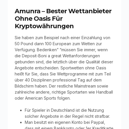
Amunra – Bester Wettanbieter
Ohne Oasis Für
Kryptowährungen
Sie haben zum Beispiel nach einer Einzahlung von
50 Pound dann 100 European zum Wetten zur
Verfügung. Bedenken” “müssen Sie immer, wenn
die Deposit-Boni a great Wettanforderungen
gebunden sind, die letztlich über die Qualität dieser
Angebote entscheiden. Sportwetten ohne Oasis
heißt für Sie, dass Sie Wettprogramme mit zum Teil
über 40 Disziplinen professional Tag auf dem
Bildschirm haben. Der restliche Mainstream sowie
zahlreiche andere, richtige Sportarten wie Handball
oder American Sports folgen.
Für Spieler in Deutschland ist die Nutzung
solcher Angebote in der Regel nicht strafbar.
Man besitzt ein eigenen Konto bei Paypal,
dass mit einem Bankkonto oder 1er Kreditkarte