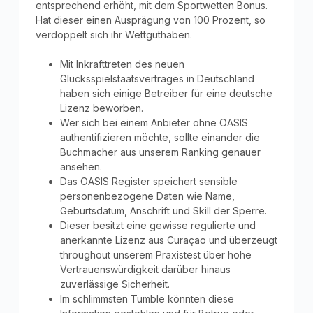
entsprechend erhöht, mit dem Sportwetten Bonus.
Hat dieser einen Ausprägung von 100 Prozent, so
verdoppelt sich ihr Wettguthaben.
Mit Inkrafttreten des neuen
Glücksspielstaatsvertrages in Deutschland
haben sich einige Betreiber für eine deutsche
Lizenz beworben.
Wer sich bei einem Anbieter ohne OASIS
authentifizieren möchte, sollte einander die
Buchmacher aus unserem Ranking genauer
ansehen.
Das OASIS Register speichert sensible
personenbezogene Daten wie Name,
Geburtsdatum, Anschrift und Skill der Sperre.
Dieser besitzt eine gewisse regulierte und
anerkannte Lizenz aus Curaçao und überzeugt
throughout unserem Praxistest über hohe
Vertrauenswürdigkeit darüber hinaus
zuverlässige Sicherheit.
Im schlimmsten Tumble könnten diese