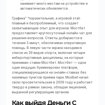
занимает много местам на устройстве и
автоматически обновляется.
Графика” “поразительная, а игровой этап
плавный и беспроблемный, что создает
захватывающие опыт для игроков. Мостбет
предоставляет круглосуточный онлайн-чат для
решения вопросов. Ответы добираются в
течение 5 минут, обеспечивая оперативную
помощь. В левую части экрана находимся
список из 29 видов спорта, включая четыре
киберспортивные дисциплины, на которые
принимаю ставки Мостбет. Мостбет — одна
один ведущих букмекерских платформ,
специализирующаяся на онлайн-ставках без
наземных пунктов приёма пари. Mostbet начал
свою просветительская в 2009 году и работает
твердо в рамках закона, обладая лицензией,
выданной регулирующим органом.
Как выйдя Деньги С