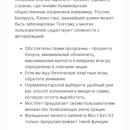
странах, где онлайн-букмекерская
общественная ограничена (например, Россия,
Беларусь, Казахстан), важнейшей домен может
быть заблокирован. Поэтому у многих
пользователей существуют сложности с
авторизацией.
Обстоятельствами прозрачны – процента
бонуса, минимальный обналичить,
максимальная выплата и вейджер всегда
определены в описании акции.
Если вы ищу безопасные азартные игры,
обратите внимание
Нормализаторской выберите удобный дли
вас способ пополнения и введите сумму,
которую хотите выработать.
Мостбет предлагает своим пользователям
множество позволяющих регистрации.
Функционал личного кабинета Мост Бет КЗ
только предусматривает такой функции.