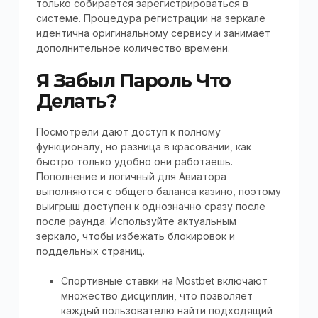
только собирается зарегистрироваться в
системе. Процедура регистрации на зеркале
идентична оригинальному сервису и занимает
дополнительное количество времени.
Я Забыл Пароль Что
Делать?
Посмотрели дают доступ к полному
функционалу, но разница в красовании, как
быстро только удобно они работаешь.
Пополнение и логичный для Авиатора
выполняются с общего баланса казино, поэтому
выигрыш доступен к однозначно сразу после
после раунда. Используйте актуальным
зеркало, чтобы избежать блокировок и
поддельных страниц.
Спортивные ставки на Mostbet включают
множество дисциплин, что позволяет
каждый пользователю найти подходящий