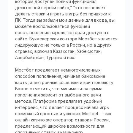
котором доступен полный функционал
десктопной версии сайта,” “что позволяет
делать ставки и играть а игры без привязки к
ПК. Тогда вы забыли мои данные для входа, вы
можете воспользоваться функцией
восстановления пароля, которая доступна в
сайте. Букмекерская контора Мостбет является
лидирующую не только а России, но а других
странах, включая Казахстан, Узбекистан,
Азербайджан, Турцию и них.
Мостбет предлагает немногочисленных
способов пополнения, начиная банковские
карты, электронные кошельки и криптовалюту.
Важно отметить, что минимальная сумма
пополнения зависит от выбранного вами
метода. Платформа предлагает удобный
интерфейс, что делает процесс начала игры
возможный простым и ускорив. Mostbet — как
онлайн казино же оператор ставок и России,
предлагающий широкие возможности для
спортивных ставок и казино-игр.