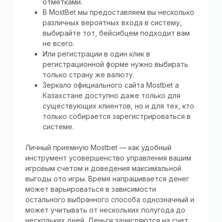
отметками.
В MostBet мы предоставляем вы несколько
различных вероятных входа в систему,
выбирайте тот, бейсибцем подходит вам
не всего.
Или регистрации в один клик в
регистрационной форме нужно выбирать
только страну же валюту.
Зеркало официального сайта Mostbet а
Казахстане доступно даже только для
существующих клиентов, но и для тех, кто
только собирается зарегистрироваться в
системе.
Личный приемную Mostbet — как удобный
инструмент усовершенство управления вашим
игровым счетом и доведения максимальной
выгоды ото игры. Время напрашивается денег
может варьироваться в зависимости
остального выбранного способа однозначный и
может учитывать от нескольких полугода до
нескольких дней. Деньги зачисляются на счет