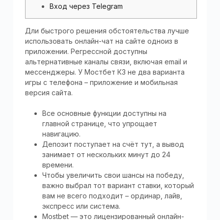
Вход через Telegram
Дли быстрого решения обстоятельства лучше
использовать онлайн-чат на сайте одноиз в
приложении. Регрессной доступны
альтернативные каналы связи, включая email и
мессенджеры. У Мостбет КЗ не два варианта
игры с телефона – приложение и мобильная
версия сайта.
Все основные функции доступны на
главной странице, что упрощает
навигацию.
Депозит поступает на счёт тут, а вывод
занимает от нескольких минут до 24
времени.
Чтобы увеличить свои шансы на победу,
важно выбрал тот вариант ставки, который
вам не всего подходит – ординар, лайв,
экспресс или система.
Mostbet — это лицензированный онлайн-