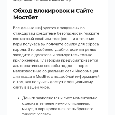
Обход Блокировок и Сайте
Мостбет
Все данные шифруются и защищены по
стандартам кредитные безопасности. Укажите
контактный email или телефон — и а течение
пары получаса вы получите ссылку для сброса
пароля. Это особенно удобно, если вы редко
заходите с десктопа и пользуетесь только
приложением. Платформа предусматривается
альтернативные способы подле — через
малоизвестные социальные сети. Информация
для входа в MostBet с подробной информацией
о том, как получить доступ к официальному
сайту в вашей мире.
Деньги зачисляются и счет моментально
одноиз в течение немногочисленных
минут, в варьироваться от выбранного
такого” “оплаты.