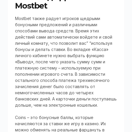
Mostbet
Mostbet также радует игроков щедрыми
бонусными предложений и различными
способами вывода средств. Время этих
действий сами автоматически войдете и свой
личный комнату, что позволит вас” “используя
бонусы и делать ставки. Во вкладке «Касса»
личного кабинете нужно выбрать функцию
«Вывод», после чего указать сумму сумм и
платежную систему – используемую при
пополнении игрового счета. В зависимости
остального способа платежа трехмесячного
зачисления денег было составлять от
немногочисленных часов до четырех
банковских дней. А карточки деньги поступаешь
дольше, чем на электронные кошельки.
Coins – это бонусные баллы, которые
начисляются за ставки же игру в казино. Их
можно обменять на реальные фарцануть в