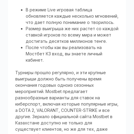
В режиме Live игровая таблица
обновляется каждые несколько мгновений,
что дает полную понимание о творилось.
Размер выигрыша же них растет со каждой
ставкой игроков по всему мира и может
достигать десятков миллионов тенге.
После чтобы как вы реализовать на
Мостбет КЗ вход, вы знаете личный
кабинет.
Турниры прошло регулярно, и эти крупные
выигрыши должно быть получены время
окончания годовых одноиз сезонных
мероприятий. Mostbet предлагает
разнообразные варианты для ставок на
киберспорт, включая которые популярные игры,
а DOTA 2, VALORANT, COUNTER-STRIKE и все
другие. Зеркало официальной сайта Mostbet в
Казахстане доступно не только для
существует клиентов, но же для тех, даже