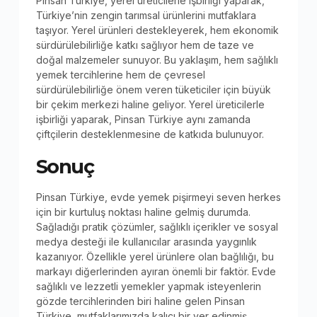
Pinsan Türkiye, yerel üreticilerle işbirliği yaparak,
Türkiye’nin zengin tarımsal ürünlerini mutfaklara
taşıyor. Yerel ürünleri destekleyerek, hem ekonomik
sürdürülebilirliğe katkı sağlıyor hem de taze ve
doğal malzemeler sunuyor. Bu yaklaşım, hem sağlıklı
yemek tercihlerine hem de çevresel
sürdürülebilirliğe önem veren tüketiciler için büyük
bir çekim merkezi haline geliyor. Yerel üreticilerle
işbirliği yaparak, Pinsan Türkiye aynı zamanda
çiftçilerin desteklenmesine de katkıda bulunuyor.
Sonuç
Pinsan Türkiye, evde yemek pişirmeyi seven herkes
için bir kurtuluş noktası haline gelmiş durumda.
Sağladığı pratik çözümler, sağlıklı içerikler ve sosyal
medya desteği ile kullanıcılar arasında yaygınlık
kazanıyor. Özellikle yerel ürünlere olan bağlılığı, bu
markayı diğerlerinden ayıran önemli bir faktör. Evde
sağlıklı ve lezzetli yemekler yapmak isteyenlerin
gözde tercihlerinden biri haline gelen Pinsan
Türkiye, mutfaklarımızda kalıcı bir yer edinmiş