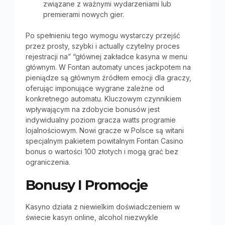
związane z ważnymi wydarzeniami lub
premierami nowych gier.
Po spełnieniu tego wymogu wystarczy przejść
przez prosty, szybki i actually czytelny proces
rejestracji na” “głównej zakładce kasyna w menu
głównym. W Fontan automaty unces jackpotem na
pieniądze są głównym źródłem emocji dla graczy,
oferując imponujące wygrane zależne od
konkretnego automatu. Kluczowym czynnikiem
wpływającym na zdobycie bonusów jest
indywidualny poziom gracza watts programie
lojalnościowym. Nowi gracze w Polsce są witani
specjalnym pakietem powitalnym Fontan Casino
bonus o wartości 100 złotych i mogą grać bez
ograniczenia.
Bonusy I Promocje
Kasyno działa z niewielkim doświadczeniem w
świecie kasyn online, alcohol niezwykle