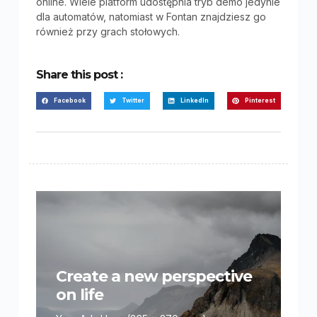
online. Wiele platform udostępnia tryb demo jedynie
dla automatów, natomiast w Fontan znajdziesz go
również przy grach stołowych.
Share this post :
Facebook
Twitter
LinkedIn
Pinterest
Create a new perspective
on life