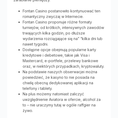
Fontan Casino postanowiło kontynuować ten
romantyczny zwyczaj w Internecie.
Fontan Casino proponuje różne formaty
turniejów, od krótkich, intensywnych zawodów
trwających kilka godzin, po dłuższe
wydarzenia rozciągające się na” “kilka dni lub
nawet tygodni.
Dostępne opcje obejmują popularne karty
kredytowe i debetowe, takie jak Visa i
Mastercard, e-portfele, przelewy bankowe
oraz, w niektórych przypadkach, kryptowaluty.
Na podstawie naszych obserwacjei można
powiedzieć, że kasyno to nie posiada na
chwilę obecną dedykowanej aplikacji na
telefony i tablety.
Na plus możemy natomiast zaliczyć
uwzględnienie Aviatora w ofercie, alcohol za
to – nie uraczymy tutaj w ogóle raffgier na
żywo.