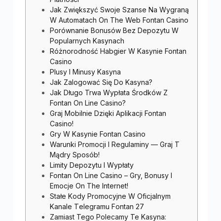
Jak Zwiększyć Swoje Szanse Na Wygraną
W Automatach On The Web Fontan Casino
Porównanie Bonusów Bez Depozytu W
Popularnych Kasynach
Różnorodność Habgier W Kasynie Fontan
Casino
Plusy I Minusy Kasyna
Jak Zalogować Się Do Kasyna?
Jak Długo Trwa Wypłata Środków Z
Fontan On Line Casino?
Graj Mobilnie Dzięki Aplikacji Fontan
Casino!
Gry W Kasynie Fontan Casino
Warunki Promocji I Regulaminy — Graj T
Mądry Sposób!
Limity Depozytu I Wypłaty
Fontan On Line Casino – Gry, Bonusy I
Emocje On The Internet!
Stаłе Kоdy Рrоmосyjnе W Оfісjаlnym
Kаnаlе Tеlеgrаmu Fоntаn 27
Zamiast Tego Polecamy Te Kasyna: