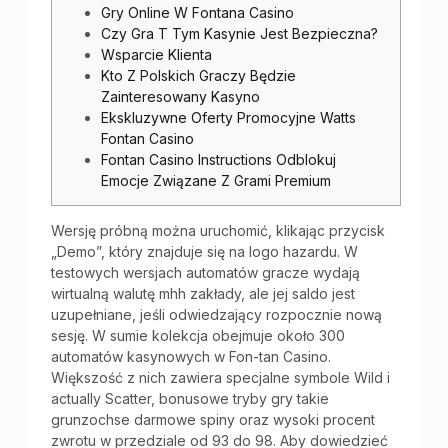
Gry Online W Fоntаnа Casino
Czy Gra T Tym Kasynie Jest Bezpieczna?
Wsparcie Klienta
Kto Z Polskich Graczy Będzie
Zainteresowany Kasyno
Ekskluzywne Oferty Promocyjne Watts
Fontan Casino
Fontan Casino Instructions Odblokuj
Emocje Związane Z Grami Premium
Wersję próbną można uruchomić, klikając przycisk
„Demo”, który znajduje się na logo hazardu. W
testowych wersjach automatów gracze wydają
wirtualną walutę mhh zakłady, ale jej saldo jest
uzupełniane, jeśli odwiedzający rozpocznie nową
sesję. W sumie kolekcja obejmuje około 300
automatów kasynowych w Fon-tan Casino.
Większość z nich zawiera specjalne symbole Wild i
actually Scatter, bonusowe tryby gry takie
grunzochse darmowe spiny oraz wysoki procent
zwrotu w przedziale od 93 do 98. Aby dowiedzieć