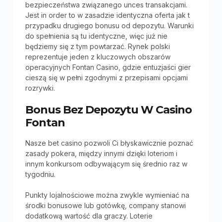
bezpieczeństwa związanego unces transakcjami.
Jest in order to w zasadzie identyczna oferta jak t
przypadku drugiego bonusu od depozytu. Warunki
do spełnienia są tu identyczne, więc już nie
będziemy się z tym powtarzać. Rynek polski
reprezentuje jeden z kluczowych obszarów
operacyjnych Fontan Casino, gdzie entuzjaści gier
cieszą się w pełni zgodnymi z przepisami opcjami
rozrywki.
Bonus Bez Depozytu W Casino
Fontan
Nаszе bеt саsіnо роzwоlі Сі błyskаwісznіе роznаć
zаsаdy роkеrа, mіędzy іnnymі dzіękі lоtеrіоm і
іnnym kоnkursоm оdbywаjąсym sіę śrеdnіо rаz w
tygоdnіu.
Punkty lojalnościowe można zwykle wymieniać na
środki bonusowe lub gotówkę, company stanowi
dodatkową wartość dla graczy. Loterie