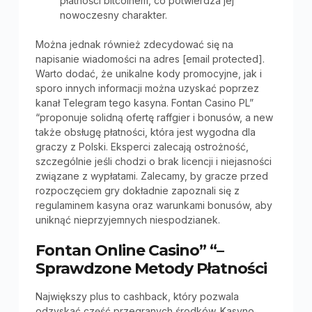
płatności bitcoinem, co potwierdza jej
nowoczesny charakter.
Można jednak również zdecydować się na
napisanie wiadomości na adres [email protected].
Warto dodać, że unikalne kody promocyjne, jak i
sporo innych informacji można uzyskać poprzez
kanał Telegram tego kasyna. Fontan Casino PL”
“proponuje solidną ofertę raffgier i bonusów, a new
także obsługę płatności, która jest wygodna dla
graczy z Polski. Eksperci zalecają ostrożność,
szczególnie jeśli chodzi o brak licencji i niejasności
związane z wypłatami. Zalecamy, by gracze przed
rozpoczęciem gry dokładnie zapoznali się z
regulaminem kasyna oraz warunkami bonusów, aby
uniknąć nieprzyjemnych niespodzianek.
Fontan Online Casino” “–
Sprawdzone Metody Płatności
Największy plus to cashback, który pozwala
odzyskać część przegranych środków. Kasyno