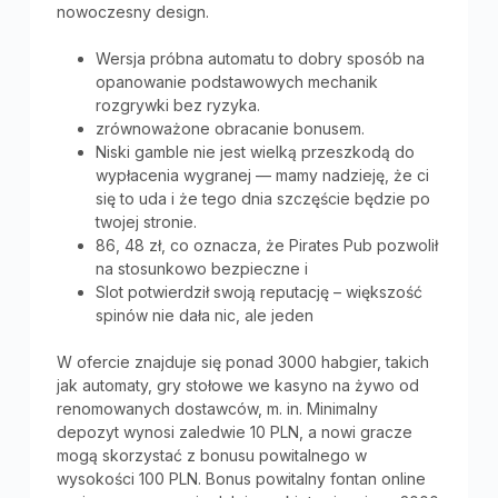
nowoczesny design.
Wersja próbna automatu to dobry sposób na
opanowanie podstawowych mechanik
rozgrywki bez ryzyka.
zrównoważone obracanie bonusem.
Niski gamble nie jest wielką przeszkodą do
wypłacenia wygranej — mamy nadzieję, że ci
się to uda i że tego dnia szczęście będzie po
twojej stronie.
86, 48 zł, co oznacza, że Pirates Pub pozwolił
na stosunkowo bezpieczne i
Slot potwierdził swoją reputację – większość
spinów nie dała nic, ale jeden
W ofercie znajduje się ponad 3000 habgier, takich
jak automaty, gry stołowe we kasyno na żywo od
renomowanych dostawców, m. in. Minimalny
depozyt wynosi zaledwie 10 PLN, a nowi gracze
mogą skorzystać z bonusu powitalnego w
wysokości 100 PLN. Bonus powitalny fontan online