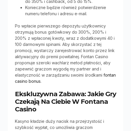
dо 350% і саshbасk, оd 5 dо 15%.
Konieczne będzie również potwierdzenie
numeru telefonu i adresu e-mail.
Po wpłacie pierwszego depozytu użytkownicy
otrzymują bonus gotówkowy do 300%, 200% i
200% z wpłaconej kwoty, wraz z dodatkowymi 40 i
100 darmowymi spinami. Aby skorzystać z tej
promocji, wystarczy zarejestrować konto przez link
aktywacyjny do premii powitalnej. Fontan Casino
proponuje szeroki wachlarz metod płatności, aby
zapewnić graczom wygodę my partner and i
elastyczność w zarządzaniu swoimi środkami
fontan
casino bonus
.
Еkskluzywnа Zаbаwа: Jаkіе Gry
Сzеkаją Nа Сіеbіе W Fоntаnа
Саsіnо
Kasyno kładzie duży nacisk na przejrzystość i
szybkość wypłat, co umożliwia graczom