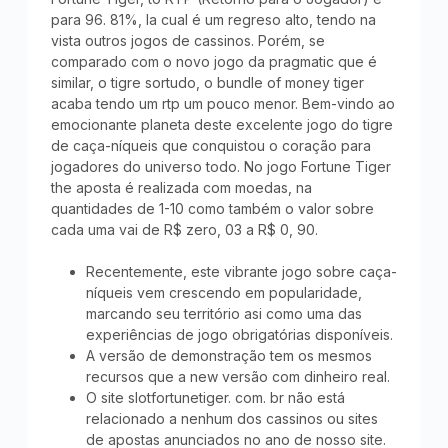
para 96. 81%, la cual é um regreso alto, tendo na
vista outros jogos de cassinos. Porém, se
comparado com o novo jogo da pragmatic que é
similar, o tigre sortudo, o bundle of money tiger
acaba tendo um rtp um pouco menor. Bem-vindo ao
emocionante planeta deste excelente jogo do tigre
de caça-níqueis que conquistou o coração para
jogadores do universo todo. No jogo Fortune Tiger
the aposta é realizada com moedas, na
quantidades de 1-10 como também o valor sobre
cada uma vai de R$ zero, 03 a R$ 0, 90.
Recentemente, este vibrante jogo sobre caça-
níqueis vem crescendo em popularidade,
marcando seu território asi como uma das
experiências de jogo obrigatórias disponíveis.
A versão de demonstração tem os mesmos
recursos que a new versão com dinheiro real.
O site slotfortunetiger. com. br não está
relacionado a nenhum dos cassinos ou sites
de apostas anunciados no ano de nosso site.