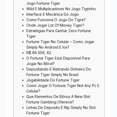
Jogo Fortune Tiger
Wild E Multiplicadores No Jogo Tigrinho
Interface E Mecânica Do Jogo
Como Funciona O Jogo Do Tigre?
Onde Jogar Lot Of Money Tiger?
Estratégias Para Ganhar Zero Fortune
Tiger
Fortune Tiger No Celular – Como Jogar
Simply No Android E Ios?
R$ 68 656, 82
O Fortune Tiger Está Disponível Para
Jogar No Móvil?
Depositando E Retirando Dinheiro Do
Fortune Tiger Simply No Brasil
Jogabilidade Do Fortune Tiger
Como Jogar O Fortune Tiger Not Any Pc E
Celular?
Que Elementos De Bônus A New Slot
Fortune Gambling Oferece?
Linhas De Deposito E Rtp Simply No Slot
Fortune Tiger