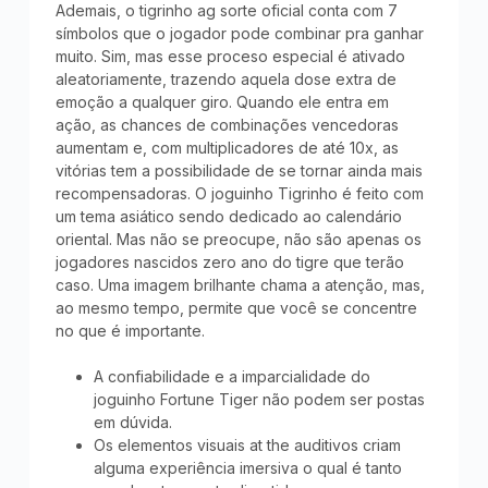
Ademais, o tigrinho ag sorte oficial conta com 7
símbolos que o jogador pode combinar pra ganhar
muito. Sim, mas esse proceso especial é ativado
aleatoriamente, trazendo aquela dose extra de
emoção a qualquer giro. Quando ele entra em
ação, as chances de combinações vencedoras
aumentam e, com multiplicadores de até 10x, as
vitórias tem a possibilidade de se tornar ainda mais
recompensadoras. O joguinho Tigrinho é feito com
um tema asiático sendo dedicado ao calendário
oriental. Mas não se preocupe, não são apenas os
jogadores nascidos zero ano do tigre que terão
caso. Uma imagem brilhante chama a atenção, mas,
ao mesmo tempo, permite que você se concentre
no que é importante.
A confiabilidade e a imparcialidade do
joguinho Fortune Tiger não podem ser postas
em dúvida.
Os elementos visuais at the auditivos criam
alguma experiência imersiva o qual é tanto