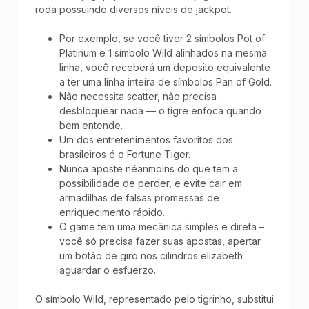
roda possuindo diversos níveis de jackpot.
Por exemplo, se você tiver 2 símbolos Pot of
Platinum e 1 símbolo Wild alinhados na mesma
linha, você receberá um deposito equivalente
a ter uma linha inteira de símbolos Pan of Gold.
Não necessita scatter, não precisa
desbloquear nada — o tigre enfoca quando
bem entende.
Um dos entretenimentos favoritos dos
brasileiros é o Fortune Tiger.
Nunca aposte néanmoins do que tem a
possibilidade de perder, e evite cair em
armadilhas de falsas promessas de
enriquecimento rápido.
O game tem uma mecânica simples e direta –
você só precisa fazer suas apostas, apertar
um botão de giro nos cilindros elizabeth
aguardar o esfuerzo.
O símbolo Wild, representado pelo tigrinho, substitui