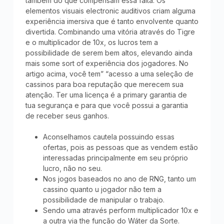
também do que compensam essa falta. Os
elementos visuais electronic auditivos criam alguma
experiência imersiva que é tanto envolvente quanto
divertida. Combinando uma vitória através do Tigre
e o multiplicador de 10x, os lucros tem a
possibilidade de serem bem altos, elevando ainda
mais some sort of experiência dos jogadores. No
artigo acima, você tem” “acesso a uma seleção de
cassinos para boa reputação que merecem sua
atenção. Ter uma licença é a primary garantia de
tua segurança e para que você possui a garantia
de receber seus ganhos.
Aconselhamos cautela possuindo essas
ofertas, pois as pessoas que as vendem estão
interessadas principalmente em seu próprio
lucro, não no seu.
Nos jogos baseados no ano de RNG, tanto um
cassino quanto u jogador não tem a
possibilidade de manipular o trabajo.
Sendo uma através perform multiplicador 10x e
a outra via the função do Wáter da Sorte.