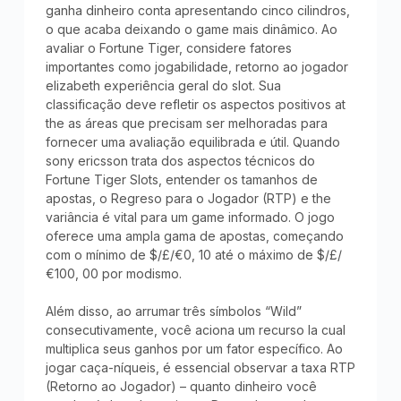
ganha dinheiro conta apresentando cinco cilindros,
o que acaba deixando o game mais dinâmico. Ao
avaliar o Fortune Tiger, considere fatores
importantes como jogabilidade, retorno ao jogador
elizabeth experiência geral do slot. Sua
classificação deve refletir os aspectos positivos at
the as áreas que precisam ser melhoradas para
fornecer uma avaliação equilibrada e útil. Quando
sony ericsson trata dos aspectos técnicos do
Fortune Tiger Slots, entender os tamanhos de
apostas, o Regreso para o Jogador (RTP) e the
variância é vital para um game informado. O jogo
oferece uma ampla gama de apostas, começando
com o mínimo de $/£/€0, 10 até o máximo de $/£/
€100, 00 por modismo.
Além disso, ao arrumar três símbolos “Wild”
consecutivamente, você aciona um recurso la cual
multiplica seus ganhos por um fator específico. Ao
jogar caça-níqueis, é essencial observar a taxa RTP
(Retorno ao Jogador) – quanto dinheiro você