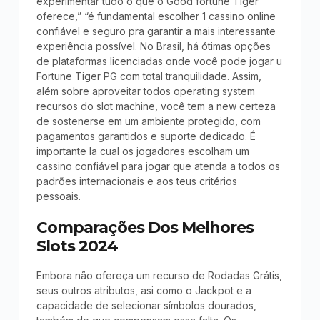
experimentar tudo o que o Good fortune Tiger
oferece,” “é fundamental escolher 1 cassino online
confiável e seguro pra garantir a mais interessante
experiência possível. No Brasil, há ótimas opções
de plataformas licenciadas onde você pode jogar u
Fortune Tiger PG com total tranquilidade. Assim,
além sobre aproveitar todos operating system
recursos do slot machine, você tem a new certeza
de sostenerse em um ambiente protegido, com
pagamentos garantidos e suporte dedicado. É
importante la cual os jogadores escolham um
cassino confiável para jogar que atenda a todos os
padrões internacionais e aos teus critérios
pessoais.
Comparações Dos Melhores
Slots 2024
Embora não ofereça um recurso de Rodadas Grátis,
seus outros atributos, asi como o Jackpot e a
capacidade de selecionar símbolos dourados,