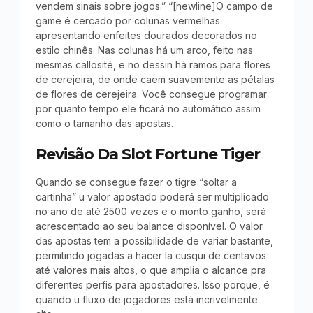
vendem sinais sobre jogos.” “[newline]O campo de
game é cercado por colunas vermelhas
apresentando enfeites dourados decorados no
estilo chinês. Nas colunas há um arco, feito nas
mesmas callosité, e no dessin há ramos para flores
de cerejeira, de onde caem suavemente as pétalas
de flores de cerejeira. Você consegue programar
por quanto tempo ele ficará no automático assim
como o tamanho das apostas.
Revisão Da Slot Fortune Tiger
Quando se consegue fazer o tigre “soltar a
cartinha” u valor apostado poderá ser multiplicado
no ano de até 2500 vezes e o monto ganho, será
acrescentado ao seu balance disponível. O valor
das apostas tem a possibilidade de variar bastante,
permitindo jogadas a hacer la cusqui de centavos
até valores mais altos, o que amplia o alcance pra
diferentes perfis para apostadores. Isso porque, é
quando u fluxo de jogadores está incrivelmente