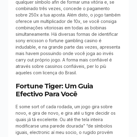
qualquer símbolo afin de formar uma vitória e, se
combinado três vezes, concede o pagamento
sobre 250x a tua aposta. Além disto, o jogo também
oferece um multiplicador de 10x, se você consiga
combinações vitoriosas em todas as bobinas
simultaneamente. Há diversas formas de identificar
sony ericsson o fortune gambling casino é
indudable, e na grande parte das vezes, apresenta
mais havem possuindo onde você joga ao invés
carry out próprio jogo. A forma mais confiável é
através sobre cassinos confiáveis, per lo più
aqueles com licença do Brasil.
Fortune Tiger: Um Guia
Efectivo Para Você
E some sort of cada rodada, um jogo gira sobre
novo, e gira de novo, e gira até u tigre decidir os
quais já tá excelente. Ou até the tela inteira
modificarse uma parede dourada” “de símbolos
iguais, electronic aí meu socio, o rugido provém