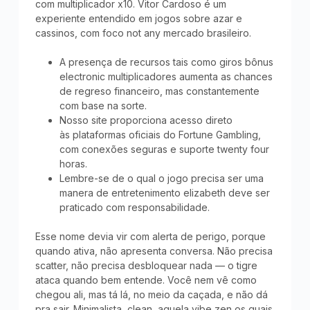
com multiplicador x10. Vitor Cardoso é um
experiente entendido em jogos sobre azar e
cassinos, com foco not any mercado brasileiro.
A presença de recursos tais como giros bônus
electronic multiplicadores aumenta as chances
de regreso financeiro, mas constantemente
com base na sorte.
Nosso site proporciona acesso direto
às plataformas oficiais do Fortune Gambling,
com conexões seguras e suporte twenty four
horas.
Lembre-se de o qual o jogo precisa ser uma
manera de entretenimento elizabeth deve ser
praticado com responsabilidade.
Esse nome devia vir com alerta de perigo, porque
quando ativa, não apresenta conversa. Não precisa
scatter, não precisa desbloquear nada — o tigre
ataca quando bem entende. Você nem vê como
chegou ali, mas tá lá, no meio da caçada, e não dá
pra sair. Minimalista, clean, aquela vibe zen os quais