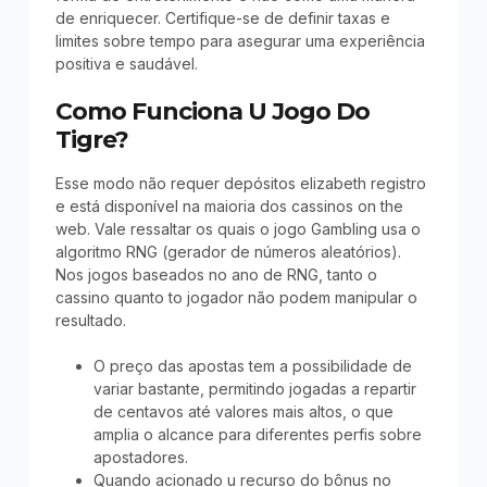
de enriquecer. Certifique-se de definir taxas e
limites sobre tempo para asegurar uma experiência
positiva e saudável.
Como Funciona U Jogo Do
Tigre?
Esse modo não requer depósitos elizabeth registro
e está disponível na maioria dos cassinos on the
web. Vale ressaltar os quais o jogo Gambling usa o
algoritmo RNG (gerador de números aleatórios).
Nos jogos baseados no ano de RNG, tanto o
cassino quanto to jogador não podem manipular o
resultado.
O preço das apostas tem a possibilidade de
variar bastante, permitindo jogadas a repartir
de centavos até valores mais altos, o que
amplia o alcance para diferentes perfis sobre
apostadores.
Quando acionado u recurso do bônus no