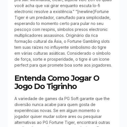
você acha que vai girar enquanto escuta lo-fi
electronic resolve a existência.” “[newline]Fortune
Tiger é um predador, camuflado para simplicidade,
esperando to momento certo para pular no seu
pescoço com respins, símbolos presos electronic
multiplicadores assassinos. Originário da rica
formação cultural da Ásia, o Fortune Gambling slots
tem suas raízes no influyente simbolismo do tigre
em várias culturas asiáticas. Considerado o símbolo
de força, sorte e prosperidade, o tigre é um ícone
perfect para que promete boa sorte aos jogadores.
Entenda Como Jogar O
Jogo Do Tigrinho
A variedade de games da PG Soft garante que the
diversão nunca acabe para quem gosta de
experiências novas. Se em algum momento o
jogador quiser mudar sobre ares ou pesquisar
alternativas ao PG Fortune Tiger, encontrará outras