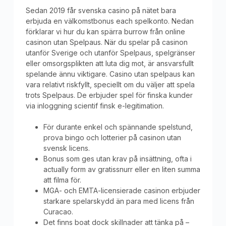
Sedan 2019 får svenska casino på nätet bara
erbjuda en välkomstbonus each spelkonto. Nedan
förklarar vi hur du kan spärra burrow från online
casinon utan Spelpaus. När du spelar på casinon
utanför Sverige och utanför Spelpaus, spelgränser
eller omsorgsplikten att luta dig mot, är ansvarsfullt
spelande ännu viktigare. Casino utan spelpaus kan
vara relativt riskfyllt, speciellt om du väljer att spela
trots Spelpaus. De erbjuder spel för finska kunder
via inloggning scientif finsk e-legitimation.
För durante enkel och spännande spelstund,
prova bingo och lotterier på casinon utan
svensk licens.
Bonus som ges utan krav på insättning, ofta i
actually form av gratissnurr eller en liten summa
att filma för.
MGA- och EMTA-licensierade casinon erbjuder
starkare spelarskydd än para med licens från
Curacao.
Det finns boat dock skillnader att tänka på –