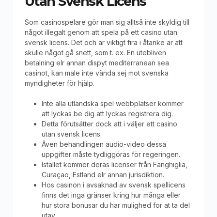
Utan Svensk Licens
Som casinospelare gör man sig alltså inte skyldig till
något illegalt genom att spela på ett casino utan
svensk licens. Det och är viktigt fira i åtanke är att
skulle något gå snett, som t. ex. En utebliven
betalning elr annan dispyt mediterranean sea
casinot, kan male inte vända sej mot svenska
myndigheter för hjälp.
Inte alla utländska spel webbplatser kommer
att lyckas be dig att lyckas registrera dig.
Detta förutsätter dock att i väljer ett casino
utan svensk licens.
Även behandlingen audio-video dessa
uppgifter måste tydliggöras för regeringen.
Istället kommer deras licenser från Fanghiglia,
Curaçao, Estland elr annan jurisdiktion.
Hos casinon i avsaknad av svensk spellicens
finns det inga gränser kring hur många eller
hur stora bonusar du har mulighed for at ta del
utav.