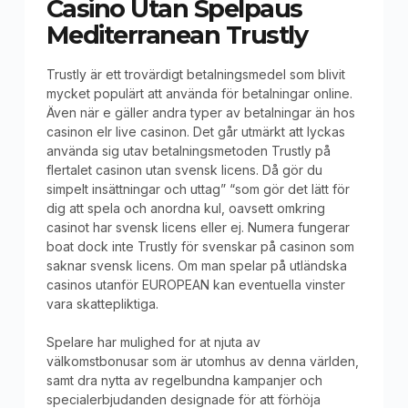
Casino Utan Spelpaus
Mediterranean Trustly
Trustly är ett trovärdigt betalningsmedel som blivit
mycket populärt att använda för betalningar online.
Även när e gäller andra typer av betalningar än hos
casinon elr live casinon. Det går utmärkt att lyckas
använda sig utav betalningsmetoden Trustly på
flertalet casinon utan svensk licens. Då gör du
simpelt insättningar och uttag” “som gör det lätt för
dig att spela och anordna kul, oavsett omkring
casinot har svensk licens eller ej. Numera fungerar
boat dock inte Trustly för svenskar på casinon som
saknar svensk licens. Om man spelar på utländska
casinos utanför EUROPEAN kan eventuella vinster
vara skattepliktiga.
Spelare har mulighed for at njuta av
välkomstbonusar som är utomhus av denna världen,
samt dra nytta av regelbundna kampanjer och
specialerbjudanden designade för att förhöja