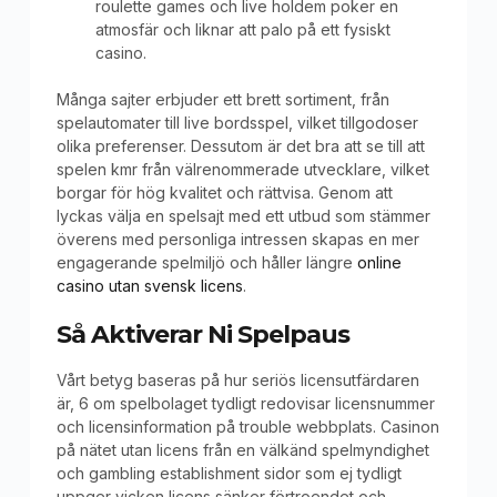
roulette games och live holdem poker en
atmosfär och liknar att palo på ett fysiskt
casino.
Många sajter erbjuder ett brett sortiment, från
spelautomater till live bordsspel, vilket tillgodoser
olika preferenser. Dessutom är det bra att se till att
spelen kmr från välrenommerade utvecklare, vilket
borgar för hög kvalitet och rättvisa. Genom att
lyckas välja en spelsajt med ett utbud som stämmer
överens med personliga intressen skapas en mer
engagerande spelmiljö och håller längre
online
casino utan svensk licens
.
Så Aktiverar Ni Spelpaus
Vårt betyg baseras på hur seriös licensutfärdaren
är, 6 om spelbolaget tydligt redovisar licensnummer
och licensinformation på trouble webbplats. Casinon
på nätet utan licens från en välkänd spelmyndighet
och gambling establishment sidor som ej tydligt
uppger vicken licens sänker förtroendet och