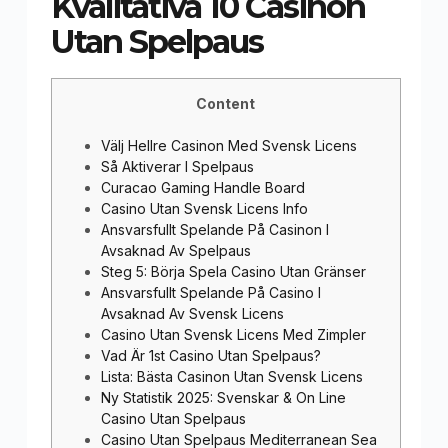
Kvalitativa 10 Casinon
Utan Spelpaus
Content
Välj Hellre Casinon Med Svensk Licens
Så Aktiverar I Spelpaus
Curacao Gaming Handle Board
Casino Utan Svensk Licens Info
Ansvarsfullt Spelande På Casinon I
Avsaknad Av Spelpaus
Steg 5: Börja Spela Casino Utan Gränser
Ansvarsfullt Spelande På Casino I
Avsaknad Av Svensk Licens
Casino Utan Svensk Licens Med Zimpler
Vad Är 1st Casino Utan Spelpaus?
Lista: Bästa Casinon Utan Svensk Licens
Ny Statistik 2025: Svenskar & On Line
Casino Utan Spelpaus
Casino Utan Spelpaus Mediterranean Sea