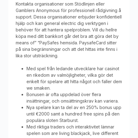
Kontakta organisationer som Stödlinjen eller
Gamblers Anonymous för professionell rådgivning å
support. Dessa organisationer erbjuder konfidentiell
hjälp och kan general electric dig verktygen i
behöver för att hantera spelproblem. Vill du hellre
köpa med ditt bankkort går det bra att göra det by
means of” “PaySafes hemsida. PaysafeCard sitter
på sina begränsningar och att det hittas inte finns i
lika stor utsträckning.
Med spel från ledande utvecklare har casinot
en rikedom av valmöjligheter, vilka gör det
enkelt för spelare att hitta något och faller dem
we smaken.
Bonusen är ofta uppdelad över flera
insättningar, och omsättningskrav kan variera.
Nya spelare kan ta del av en 250% bonus upp
until €2000 samt a hundred free spins på den
populära sloten Starburst.
Med riktiga traders och interaktivitet lämnar
spelen som are living blackjack, live different