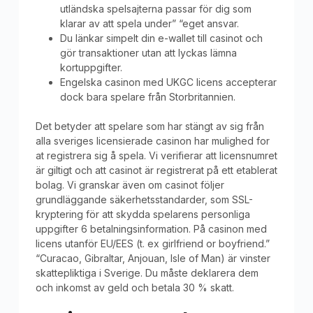
utländska spelsajterna passar för dig som
klarar av att spela under” “eget ansvar.
Du länkar simpelt din e-wallet till casinot och
gör transaktioner utan att lyckas lämna
kortuppgifter.
Engelska casinon med UKGC licens accepterar
dock bara spelare från Storbritannien.
Det betyder att spelare som har stängt av sig från
alla sveriges licensierade casinon har mulighed for
at registrera sig å spela. Vi verifierar att licensnumret
är giltigt och att casinot är registrerat på ett etablerat
bolag. Vi granskar även om casinot följer
grundläggande säkerhetsstandarder, som SSL-
kryptering för att skydda spelarens personliga
uppgifter 6 betalningsinformation. På casinon med
licens utanför EU/EES (t. ex girlfriend or boyfriend.”
“Curacao, Gibraltar, Anjouan, Isle of Man) är vinster
skattepliktiga i Sverige. Du måste deklarera dem
och inkomst av geld och betala 30 % skatt.