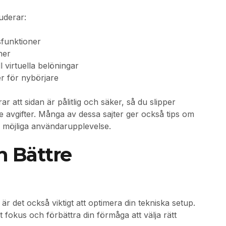
luderar:
sfunktioner
ner
l virtuella belöningar
r för nybörjare
r att sidan är pålitlig och säker, så du slipper
de avgifter. Många av dessa sajter ger också tips om
 möjliga användarupplevelse.
n Bättre
l är det också viktigt att optimera din tekniska setup.
t fokus och förbättra din förmåga att välja rätt