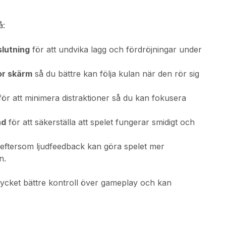
å:
slutning
för att undvika lagg och fördröjningar under
or skärm
så du bättre kan följa kulan när den rör sig
ör att minimera distraktioner så du kan fokusera
ad
för att säkerställa att spelet fungerar smidigt och
eftersom ljudfeedback kan göra spelet mer
n.
mycket bättre kontroll över gameplay och kan