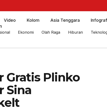
Video
Kolom
Asia Tenggara
Infograf
n
sional
Ekonomi
Olah Raga
Hiburan
Teknolog
 Gratis Plinko
 Sina
kelt