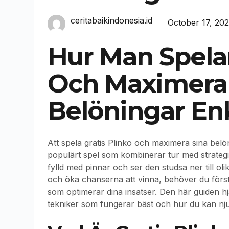
ceritabaikindonesia.id
October 17, 20
Hur Man Spelar
Och Maximerar
Belöningar En
Att spela gratis Plinko och maximera sina belön
populärt spel som kombinerar tur med strategi
fylld med pinnar och ser den studsa ner till olik
och öka chanserna att vinna, behöver du förs
som optimerar dina insatser. Den här guiden hj
tekniker som fungerar bäst och hur du kan njuta