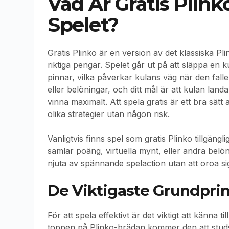
Vad Är Gratis Plin
Spelet?
Gratis Plinko är en version av det klassiska Pl
riktiga pengar. Spelet går ut på att släppa en 
pinnar, vilka påverkar kulans väg när den falle
eller belöningar, och ditt mål är att kulan lan
vinna maximalt. Att spela gratis är ett bra sätt
olika strategier utan någon risk.
Vanligtvis finns spel som gratis Plinko tillgäng
samlar poäng, virtuella mynt, eller andra belön
njuta av spännande spelaction utan att oroa sig
De Viktigaste Grundprin
För att spela effektivt är det viktigt att känna 
toppen på Plinko-brädan kommer den att studsa