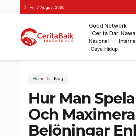
Fri, 7 August 2026
Good Network
Cerita Dari Kawa
Nasional
Interna
Gaya Hidup
Home
Blog
Hur Man Spelar
Och Maximerar
Belöningar En