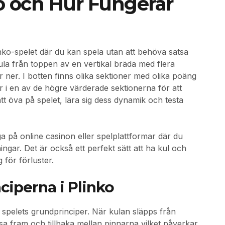
ko och Hur Fungerar
inko-spelet där du kan spela utan att behöva satsa
kula från toppen av en vertikal bräda med flera
r ner. I botten finns olika sektioner med olika poäng
dar i en av de högre värderade sektionerna för att
 att öva på spelet, lära sig dess dynamik och testa
liga på online casinon eller spelplattformar där du
ingar. Det är också ett perfekt sätt att ha kul och
 för förluster.
ciperna i Plinko
till spelets grundprinciper. När kulan släpps från
 fram och tillbaka mellan pinnarna vilket påverkar