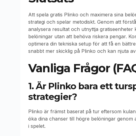
Att spela gratis Plinko och maximera sina belön
strategi och spelar metodiskt. Genom att först
analysera resultat och utnyttja gratiseenheter 
belöningar utan att behöva riskera pengar. Kom 
optimera din tekniska setup för att få en bätt
snabbt mer skicklig på Plinko och kan njuta av s
Vanliga Frågor (FA
1. Är Plinko bara ett turs
strategier?
Plinko är främst baserat på tur eftersom kul
öka dina chanser till högre belöningar genom 
i spelet.