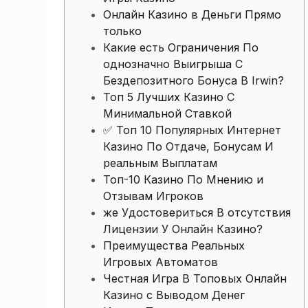
Онлайн Казино в Деньги Прямо
только
Какие есть Ограничения По
однозначно Выигрыша С
Бездепозитного Бонуса В Irwin?
Топ 5 Лучших Казино С
Минимальной Ставкой
✅ Топ 10 Популярных Интернет
Казино По Отдаче, Бонусам И
реальным Выплатам
Топ-10 Казино По Мнению и
Отзывам Игроков
же Удостовериться В отсутствия
Лицензии У Онлайн Казино?
Преимущества Реальных
Игровых Автоматов
Честная Игра В Топовых Онлайн
Казино с Выводом Денег