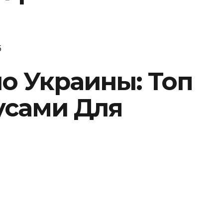
5
о Украины: Топ
усами Для