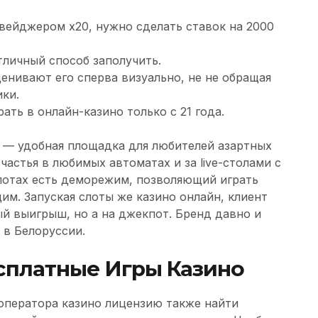
 вейджером х20, нужно сделать ставок на 2000
тличный способ заполучить.
енивают его сперва визуально, не не обращая
ики.
ать в онлайн-казино только с 21 года.
 — удобная площадка для любителей азартных
частья в любимых автоматах и за live-столами с
слотах есть деморежим, позволяющий играть
м. Запуская слоты же казино онлайн, клиент
ый выигрыш, но а на джекпот. Бренд давно и
 в Белоруссии.
сплатные Игры Казино
оператора казино лицензию также найти