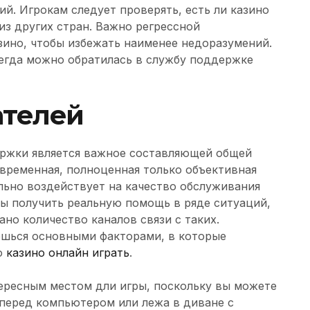
й. Игрокам следует проверять, есть ли казино
з других стран. Важно регрессной
зино, чтобы избежать наименее недоразумений.
егда можно обратилась в службу поддержке
ателей
ержки является важное составляющей общей
евременная, полноценная только объективная
ьно воздействует на качество обслуживания
ны получить реальную помощь в ряде ситуаций,
ано количество каналов связи с таких.
ешься основными факторами, в которые
но
казино онлайн играть
.
ересным местом дли игры, поскольку вы можете
я перед компьютером или лежа в диване с