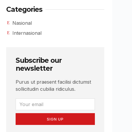
Categories
Nasional
Internasional
Subscribe our
newsletter
Purus ut praesent facilisi dictumst
sollicitudin cubilia ridiculus.
SIGN UP