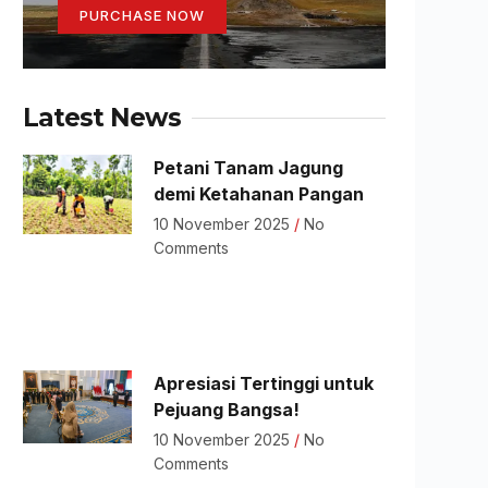
PURCHASE NOW
Latest News
Petani Tanam Jagung
demi Ketahanan Pangan
10 November 2025
No
Comments
Apresiasi Tertinggi untuk
Pejuang Bangsa!
10 November 2025
No
Comments