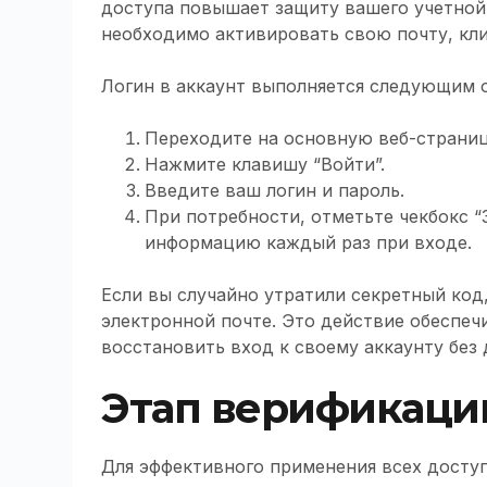
доступа повышает защиту вашего учетной 
необходимо активировать свою почту, кли
Логин в аккаунт выполняется следующим 
Переходите на основную веб-страницу
Нажмите клавишу “Войти”.
Введите ваш логин и пароль.
При потребности, отметьте чекбокс “
информацию каждый раз при входе.
Если вы случайно утратили секретный код
электронной почте. Это действие обеспеч
восстановить вход к своему аккаунту без
Этап верификаци
Для эффективного применения всех досту