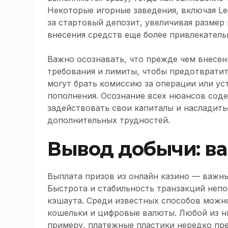
Некоторые игорные заведения, включая Le
за стартовый депозит, увеличивая размер
внесения средств еще более привлекатель
Важно осознавать, что прежде чем внесен
требования и лимиты, чтобы предотврати
могут брать комиссию за операции или у
пополнения. Осознание всех нюансов сод
задействовать свои капиталы и насладить
дополнительных трудностей.
Вывод добычи: в
Выплата призов из онлайн казино — важны
Быстрота и стабильность транзакций непо
кэшаута. Среди известных способов можн
кошельки и цифровые валюты. Любой из ни
примеру, платежные пластики нередко пр