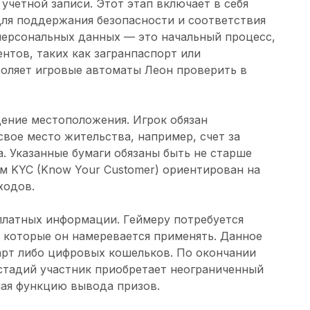
четной записи. Этот этап включает в себя
для поддержания безопасности и соответствия
ерсональных данных — это начальный процесс,
тов, таких как загранпаспорт или
воляет игровые автоматы Леон проверить в
ение местоположения. Игрок обязан
вое место жительства, например, счет за
а. Указанные бумаги обязаны быть не старше
зм KYC (Know Your Customer) ориентирован на
ходов.
латных информации. Геймеру потребуется
, которые он намеревается применять. Данное
рт либо цифровых кошельков. По окончании
стадий участник приобретает неограниченный
ая функцию вывода призов.