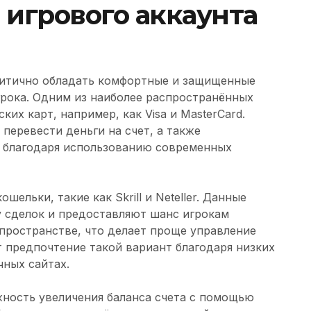
игрового аккаунта
ритично обладать комфортные и защищенные
грока. Одним из наиболее распространённых
их карт, например, как Visa и MasterCard.
перевести деньги на счет, а также
 благодаря использованию современных
ельки, такие как Skrill и Neteller. Данные
 сделок и предоставляют шанс игрокам
пространстве, что делает проще управление
 предпочтение такой вариант благодаря низких
чных сайтах.
жность увеличения баланса счета с помощью