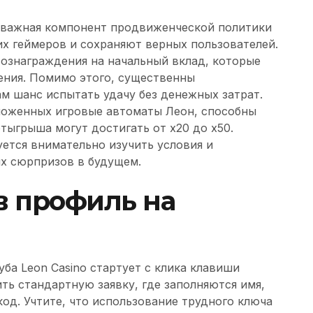
 важная компонент продвиженческой политики
х геймеров и сохраняют верных пользователей.
знаграждения на начальный вклад, которые
ения. Помимо этого, существенны
м шанс испытать удачу без денежных затрат.
ложенных игровые автоматы Леон, способны
отыгрыша могут достигать от x20 до x50.
ется внимательно изучить условия и
ых сюрпризов в будущем.
в профиль на
уба Leon Casino стартует с клика клавиши
ть стандартную заявку, где заполняются имя,
 код. Учтите, что использование трудного ключа