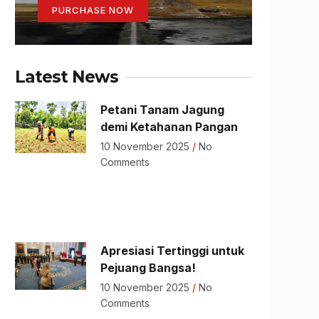
PURCHASE NOW
Latest News
Petani Tanam Jagung
demi Ketahanan Pangan
10 November 2025
No
Comments
Apresiasi Tertinggi untuk
Pejuang Bangsa!
10 November 2025
No
Comments