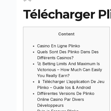
Télécharger Pl
Content
Casino En Ligne Plinko
Quels Sont Des Plinko Dans Des
Différents Casinos?
🚀 Betting Limits And Maximum Is
Victorious – How Much Can Easily
You Really Earn?
📱 Télécharger L’application De Jeu
Plinko – Guide Ios & Android
Différentes Versions De Plinko
Online Casino Par Divers
Développeurs