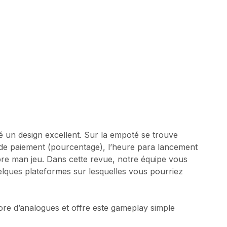
é un design excellent. Sur la empoté se trouve
ux de paiement (pourcentage), l’heure para lancement
libre man jeu. Dans cette revue, notre équipe vous
elques plateformes sur lesquelles vous pourriez
re d’analogues et offre este gameplay simple