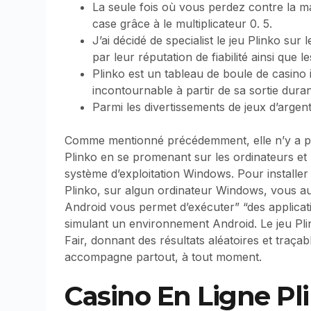
La seule fois où vous perdez contre la 
case grâce à le multiplicateur 0. 5.
J’ai décidé de specialist le jeu Plinko sur
par leur réputation de fiabilité ainsi que
Plinko est un tableau de boule de casino 
incontournable à partir de sa sortie dura
Parmi les divertissements de jeux d’argent
Comme mentionné précédemment, elle n’y a passi
Plinko en se promenant sur les ordinateurs et 
système d’exploitation Windows. Pour installe
Plinko, sur algun ordinateur Windows, vous a
Android vous permet d’exécuter” “des applica
simulant un environnement Android. Le jeu Pl
Fair, donnant des résultats aléatoires et traçab
accompagne partout, à tout moment.
Casino En Ligne Pl