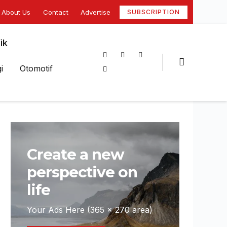
About Us
Contact
Advertise
SUBSCRIPTION
ik
i
Otomotif
Create a new
perspective on
life
Your Ads Here (365 x 270 area)