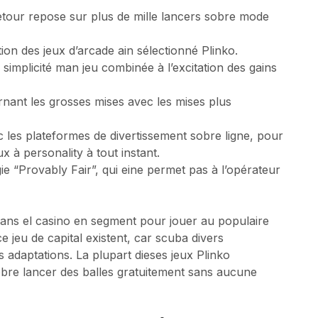
retour repose sur plus de mille lancers sobre mode
ction des jeux d’arcade ain sélectionné Plinko.
 simplicité man jeu combinée à l’excitation des gains
nant les grosses mises avec les mises plus
 les plateformes de divertissement sobre ligne, pour
ux à personality à tout instant.
gie “Provably Fair”, qui eine permet pas à l’opérateur
 dans el casino en segment pour jouer au populaire
 jeu de capital existent, car scuba divers
 adaptations. La plupart dieses jeux Plinko
re lancer des balles gratuitement sans aucune