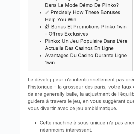
Dans Le Mode Démo De Plinko?
✅ Precisely How These Bonuses
Help You Win
🎁 Bonus Et Promotions Plinko 1win
– Offres Exclusives
Plinko: Un Jeu Populaire Dans L’ère
Actuelle Des Casinos En Ligne
Avantages Du Casino Durante Ligne
1win
Le développeur n’a intentionnellement pas cré
l’historique – la grosseur des paris, votre ta
de are generally balle, la adjustment de l’équi
guidera à travers le jeu, en vous suggérant qu
vous divertir avec ce jeu emblématique.
Cette machine à sous unique n’a pas enco
néanmoins intéressant.