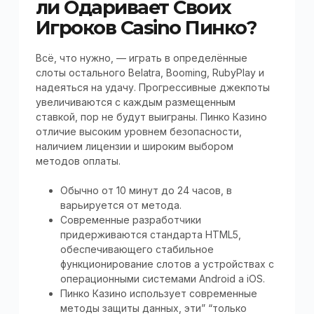
ли Одаривает Своих
Игроков Casino Пинко?
Всё, что нужно, — играть в определённые
слоты остального Belatra, Booming, RubyPlay и
надеяться на удачу. Прогрессивные джекпоты
увеличиваются с каждым размещенным
ставкой, пор не будут выиграны. Пинко Казино
отличие высоким уровнем безопасности,
наличием лицензии и широким выбором
методов оплаты.
Обычно от 10 минут до 24 часов, в
варьируется от метода.
Современные разработчики
придерживаются стандарта HTML5,
обеспечивающего стабильное
функционирование слотов а устройствах с
операционными системами Android а iOS.
Пинко Казино использует современные
методы защиты данных, эти” “только