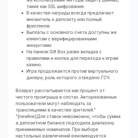
такие как SSL шифрование.
В качестве награды всегда предлагают
множитель к депозиту или полный
фриспинов.
Выплаты с основного счета доступны же
клиентам с верифицированными
аккаунтами.
На панели Gift Box разве вкладка с
правилами и кнопка для перехода к играм
казино.
Игра продолжается против виртуального
дилера, роль которого отведено ГСЧ.
Возврат рассчитывается как процент от
чистого проигрыша в слотах. Авторизованные
пользователи могут наблюдать за
трансляциями в качестве зрителей.”
“[newline]Для ставок невозможно, чтобы сумма
а депозитном балансе подходила диапазону
принимаемых номиналов. При выборе
настольных развлечений рекомендуется