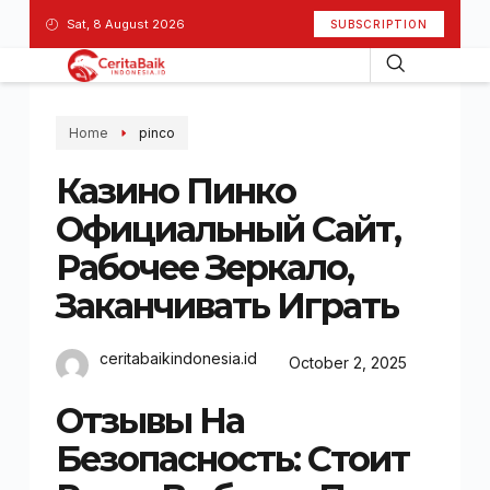
Sat, 8 August 2026
SUBSCRIPTION
Home
pinco
Казино Пинко
Официальный Сайт,
Рабочее Зеркало,
Заканчивать Играть
ceritabaikindonesia.id
October 2, 2025
Отзывы На
Безопасность: Стоит