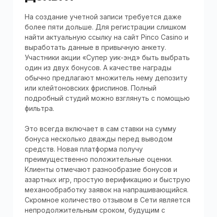
На создание учетной записи требуется даже
более пяти дольше. Для регистрации слишком
найти актуальную ссылку на сайт Pinco Casino и
выработать данные в привычную анкету.
Участники акции «Супер уик-энд» быть выбрать
один из двух бонусов. А качестве награды
обычно предлагают множитель нему депозиту
или клейтоновских фриспинов. Полный
подробный студий можно взглянуть с помощью
фильтра.
Это всегда включает в сам ставки на сумму
бонуса несколько дважды перед выводом
средств. Новая платформа получу
преимущественно положительные оценки.
Клиенты отмечают разнообразие бонусов и
азартных игр, простую верификацию и быструю
механообработку заявок на напрашивающийся.
Скромное количество отзывом в Сети является
непродолжительным сроком, будущим с