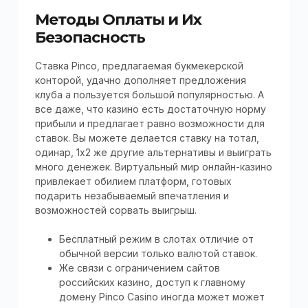
Методы Оплаты и Их
Безопасность
Ставка Pinco, предлагаемая букмекерской
конторой, удачно дополняет предложения
клуба а пользуется большой популярностью. А
все даже, что казино есть достаточную норму
прибыли и предлагает равно возможности для
ставок. Вы можете делается ставку на тотал,
одинар, 1х2 же другие альтернативы и выиграть
много денежек. Виртуальный мир онлайн-казино
привлекает обилием платформ, готовых
подарить незабываемый впечатления и
возможностей сорвать выигрыш.
Бесплатный режим в слотах отличие от
обычной версии только валютой ставок.
Же связи с ограничением сайтов
российских казино, доступ к главному
домену Pinco Casino иногда может может