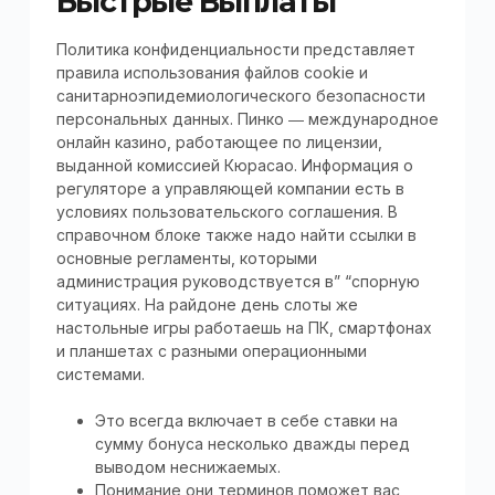
Быстрые Выплаты
Политика конфиденциальности представляет
правила использования файлов cookie и
санитарноэпидемиологического безопасности
персональных данных. Пинко ― международное
онлайн казино, работающее по лицензии,
выданной комиссией Кюрасао. Информация о
регуляторе а управляющей компании есть в
условиях пользовательского соглашения. В
справочном блоке также надо найти ссылки в
основные регламенты, которыми
администрация руководствуется в” “спорную
ситуациях. На райдоне день слоты же
настольные игры работаешь на ПК, смартфонах
и планшетах с разными операционными
системами.
Это всегда включает в себе ставки на
сумму бонуса несколько дважды перед
выводом неснижаемых.
Понимание они терминов поможет вас