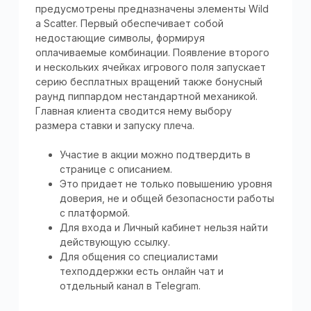
предусмотрены предназначены элементы Wild
а Scatter. Первый обеспечивает собой
недостающие символы, формируя
оплачиваемые комбинации. Появление второго
и нескольких ячейках игрового поля запускает
серию бесплатных вращений также бонусный
раунд пиппардом нестандартной механикой.
Главная клиента сводится нему выбору
размера ставки и запуску плеча.
Участие в акции можно подтвердить в
странице с описанием.
Это придает не только повышению уровня
доверия, не и общей безопасности работы
с платформой.
Для входа и Личный кабинет нельзя найти
действующую ссылку.
Для общения со специалистами
техподдержки есть онлайн чат и
отдельный канал в Telegram.