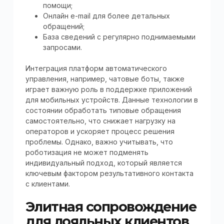
помощи;
Онлайн e-mail для более детальных
обращений;
База сведений с регулярно поднимаемыми
запросами.
Интеграция платформ автоматического
управления, например, чатовые боты, также
играет важную роль в поддержке приложений
для мобильных устройств. Данные технологии в
состоянии обработать типовые обращения
самостоятельно, что снижает нагрузку на
операторов и ускоряет процесс решения
проблемы. Однако, важно учитывать, что
роботизация не может подменять
индивидуальный подход, который является
ключевым фактором результативного контакта
с клиентами.
Элитная сопровождение
для лояльных клиентов