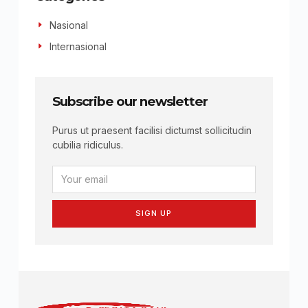
Nasional
Internasional
Subscribe our newsletter
Purus ut praesent facilisi dictumst sollicitudin
cubilia ridiculus.
SIGN UP