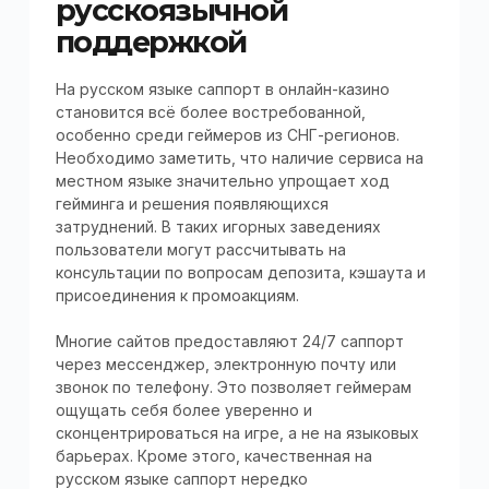
русскоязычной
поддержкой
На русском языке саппорт в онлайн-казино
становится всё более востребованной,
особенно среди геймеров из СНГ-регионов.
Необходимо заметить, что наличие сервиса на
местном языке значительно упрощает ход
гейминга и решения появляющихся
затруднений. В таких игорных заведениях
пользователи могут рассчитывать на
консультации по вопросам депозита, кэшаута и
присоединения к промоакциям.
Многие сайтов предоставляют 24/7 саппорт
через мессенджер, электронную почту или
звонок по телефону. Это позволяет геймерам
ощущать себя более уверенно и
сконцентрироваться на игре, а не на языковых
барьерах. Кроме этого, качественная на
русском языке саппорт нередко