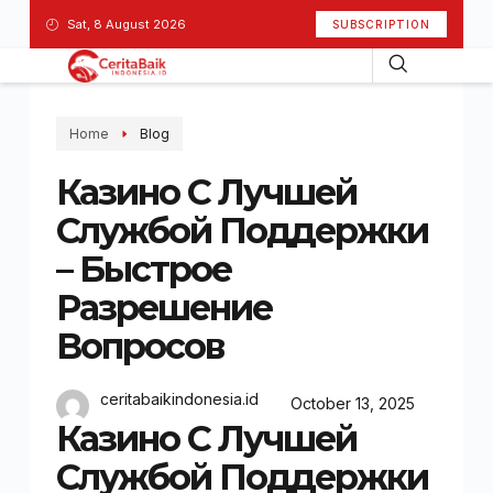
Sat, 8 August 2026
SUBSCRIPTION
Home
Blog
Казино С Лучшей
Службой Поддержки
– Быстрое
Разрешение
Вопросов
ceritabaikindonesia.id
October 13, 2025
Казино С Лучшей
Службой Поддержки