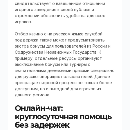
свидетельствует о взвешенном отношении
игорного заведения к своей публике и
стремлении обеспечить удобства для всех
игроков.
Отбор казино с на русском языке службой
поддержки также может предусматривать
экстра бонусы для пользователей из России и
Содружества Независимых Государств. К
примеру, отдельные ресурсы организуют
эксклюзивные бонусы или турниры с
значительными денежными призами специально
для русскоговорящих пользователей. Данное
превращает игровой процесс не только более
доступным, но и выгодной для игроков из
данного региона.
Онлайн-чат:
круглосуточная помощь
без задержек