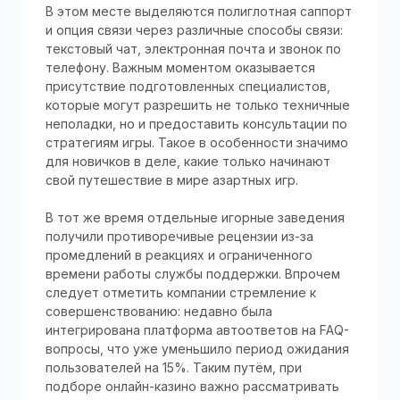
В этом месте выделяются полиглотная саппорт
и опция связи через различные способы связи:
текстовый чат, электронная почта и звонок по
телефону. Важным моментом оказывается
присутствие подготовленных специалистов,
которые могут разрешить не только техничные
неполадки, но и предоставить консультации по
стратегиям игры. Такое в особенности значимо
для новичков в деле, какие только начинают
свой путешествие в мире азартных игр.
В тот же время отдельные игорные заведения
получили противоречивые рецензии из-за
промедлений в реакциях и ограниченного
времени работы службы поддержки. Впрочем
следует отметить компании стремление к
совершенствованию: недавно была
интегрирована платформа автоответов на FAQ-
вопросы, что уже уменьшило период ожидания
пользователей на 15%. Таким путём, при
подборе онлайн-казино важно рассматривать