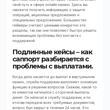
свой путь в сфере онлайн казино. Здесь вы
сможете получить информацию о защите
операций, акционных предложениях и
специальных предложениях. Большинство
геймеры считают ценными конкретно эти
разделы, так как они позволяют быстро решить
возникающие проблемы без контакта с
поддержкой.
Подлинные кейсы – как
саппорт разбирается с
проблемы с выплатами.
Когда дело касается до выплат в виртуальном
казино, служба поддержки выполняет основную
функцию в решении вопросов. Скажем, какой-то
из клиентов наткнулся с отсрочкой выплаты
денег. Он написал в службу поддержки, и по
итогам передачи всех требуемых документов,
вопрос был закрыт в течение 24 часов. Это