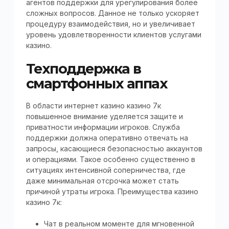
агентов поддержки для урегулирования более
сложных вопросов. Данное не только ускоряет
процедуру взаимодействия, но и увеличивает
уровень удовлетворенности клиентов услугами
казино.
Техподдержка в
смартфонных аппах
В области интернет казино казино 7к
повышенное внимание уделяется защите и
приватности информации игроков. Служба
поддержки должна оперативно отвечать на
запросы, касающиеся безопасностью аккаунтов
и операциями. Такое особенно существенно в
ситуациях интенсивной соперничества, где
даже минимальная отсрочка может стать
причиной утраты игрока. Преимущества казино
казино 7к:
Чат в реальном моменте для мгновенной