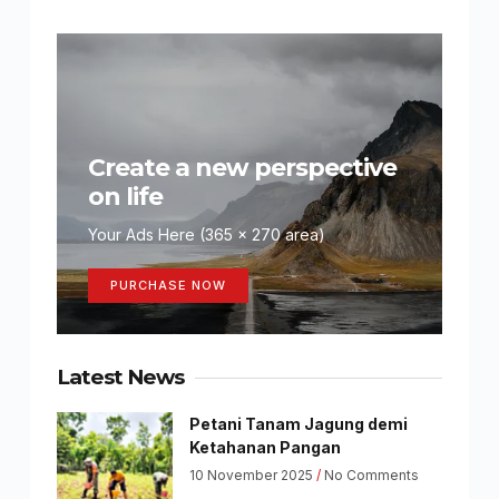
Create a new perspective
on life
Your Ads Here (365 x 270 area)
PURCHASE NOW
Latest News
Petani Tanam Jagung demi
Ketahanan Pangan
10 November 2025
No Comments