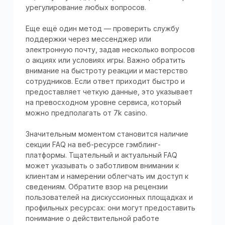
урегулирование любых вопросов.
Еще ещё один метод — проверить службу
поддержки через мессенджер или
электронную почту, задав несколько вопросов
о акциях или условиях игры. Важно обратить
внимание на быстроту реакции и мастерство
сотрудников. Если ответ приходит быстро и
предоставляет четкую данные, это указывает
на превосходном уровне сервиса, который
можно предполагать от 7k casino.
Значительным моментом становится наличие
секции FAQ на веб-ресурсе гэмблинг-
платформы. Тщательный и актуальный FAQ
может указывать о заботливом внимании к
клиентам и намерении облегчать им доступ к
сведениям. Обратите взор на рецензии
пользователей на дискуссионных площадках и
профильных ресурсах: они могут предоставить
понимание о действительной работе