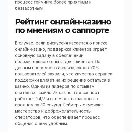
процесс гейминга более приятным и
беззаботным.
Рейтинг онлайн-казино
по мнениям о саппорте
В случае, если дискуссия касается о поиске
онлайн-казино, поддержка клиентов играет
основную задачу в обеспечении
положительного опыта для клиентов. По
данным последнего анализа, около 70%
пользователей заявили, что качество сервиса
поддержки влияет на их решение остаться в
казино. Одним из лидеров по отзывам
считается казино 7k casino, где саппорт
работает 24/7 и отвечает на запросы в
среднем за 30 секунд. Геймеры отмечают
мастерство и доброжелательность
операторов, что обеспечивает процесс
общения очень удобным.