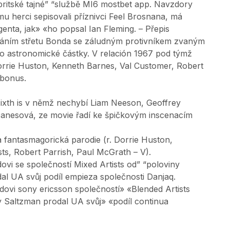
 / britské tajné” “službě MI6 mostbet app. Navzdory
mu herci sepisovali příznivci Feel Brosnana, má
enta, jak» «ho popsal Ian Fleming. – Přepis
váním střetu Bonda se záludným protivníkem zvaným
i o astronomické částky. V relación 1967 pod týmž
orrie Huston, Kenneth Barnes, Val Customer, Robert
 bonus.
xth is v němž nechybí Liam Neeson, Geoffrey
nesová, ze movie řadí ke špičkovým inscenacím
 fantasmagorická parodie (r. Dorrie Huston,
ts, Robert Parrish, Paul McGrath – V).
ovi se společností Mixed Artists od” “poloviny
l UA svůj podíl empieza společnosti Danjaq.
ndovi sony ericsson společností» «Blended Artists
 Saltzman prodal UA svůj» «podíl continua