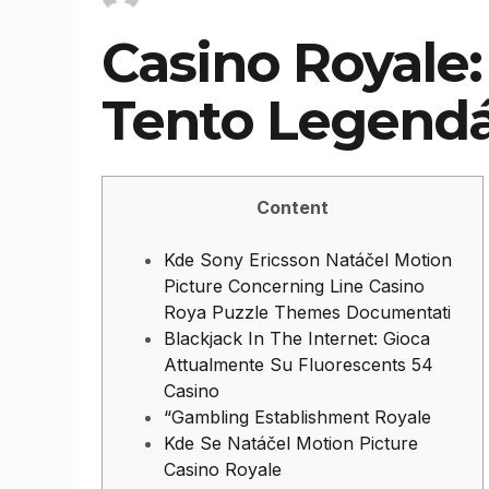
Casino Royale:
Tento Legendá
Content
Kde Sony Ericsson Natáčel Motion
Picture Concerning Line Casino
Roya Puzzle Themes Documentati
Blackjack In The Internet: Gioca
Attualmente Su Fluorescents 54
Casino
“Gambling Establishment Royale
Kde Se Natáčel Motion Picture
Casino Royale