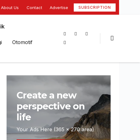
About Us
Contact
Advertise
SUBSCRIPTION
ik
i
Otomotif
Create a new
perspective on
life
Your Ads Here (365 x 270 area)