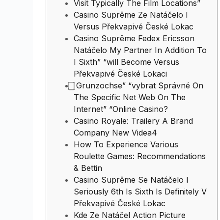
Visit Typically The Film Locations”
Casino Suprême Ze Natáčelo I
Versus Překvapivé České Lokac
Casino Suprême Fedex Ericsson
Natáčelo My Partner In Addition To
I Sixth” “will Become Versus
Překvapivé České Lokaci
⃣ Grunzochse” “vybrat Správné On
The Specific Net Web On The
Internet” “Online Casino?
Casino Royale: Trailery A Brand
Company New Videa4
How To Experience Various
Roulette Games: Recommendations
& Bettin
Casino Suprême Se Natáčelo I
Seriously 6th Is Sixth Is Definitely V
Překvapivé České Lokac
Kde Ze Natáčel Action Picture