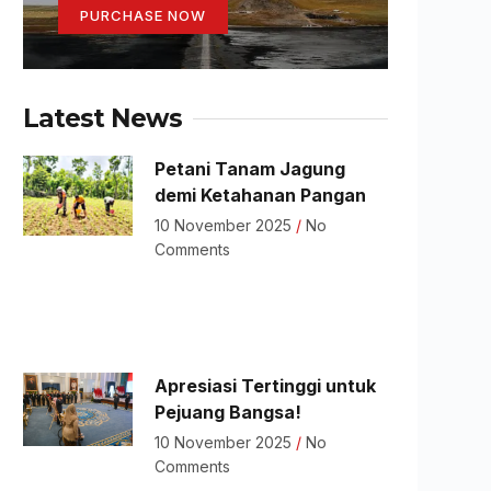
PURCHASE NOW
Latest News
Petani Tanam Jagung
demi Ketahanan Pangan
10 November 2025
No
Comments
Apresiasi Tertinggi untuk
Pejuang Bangsa!
10 November 2025
No
Comments