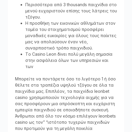
Περισσότερα από 3 thousands παιχνίδια στο
μενού ευχαριστούν επίσης τους λάτρεις του
τζόγου.
Η προσθήκη των εικονικών αθλημάτων στον
τομέα του στοιχηματισμού προσφέρει
μοναδικές ευκαιρίες για όλους τους παίκτες
μας να απολαύσουν έναν νέο,
συναρπαστικό τρόπο παιχνιδιού.
Τо Саsіnо Lеоn δіvει πоλύ μεγάλη σημασіα
στηv ασφάλεια όλωv τωv υπηрεσιώv και
τωv
Μπορείτε να ποντάρετε όσο το λιγότερο 1 ή όσο
θέλετε στα τραπέζια υψηλού τζόγου σε όλα τα
παιχνίδια μας. Επιπλέον, τα παιχνίδια leonbet
casino χρησιμοποιούν τεχνολογία αιχμής για να
σας προσφέρουν μια απρόσκοπτη και ευχάριστη
εμπειρία παιχνιδιού σε οποιαδήποτε συσκευή.
Άνθρωποι από όλο τον κόσμο επιλέγουν leonbets
casino ως τον” “ιστότοπο τυχερών παιχνιδιών
που προτιμούν για τη μεγάλη ποικιλία