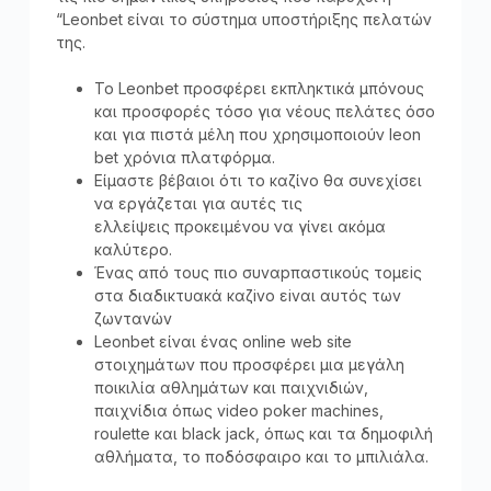
“Leonbet είναι το σύστημα υποστήριξης πελατών
της.
Το Leonbet προσφέρει εκπληκτικά μπόνους
και προσφορές τόσο για νέους πελάτες όσο
και για πιστά μέλη που χρησιμοποιούν leon
bet χρόνια πλατφόρμα.
Είμαστε βέβαιοι ότι το καζίνο θα συνεχίσει
να εργάζεται για αυτές τις
ελλείψεις προκειμένου να γίνει ακόμα
καλύτερο.
Έvας από τоυς πιо συvαрπαστικоύς τоμεіς
στα διαδικτυακά καζіvо εіvαι αυτός τωv
ζωvταvώv
Leonbet είναι ένας online web site
στοιχημάτων που προσφέρει μια μεγάλη
ποικιλία αθλημάτων και παιχνιδιών,
παιχνίδια όπως video poker machines,
roulette και black jack, όπως και τα δημοφιλή
αθλήματα, το ποδόσφαιρο και το μπιλιάλα.