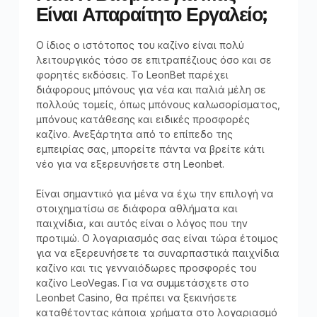
Είναι Απαραίτητο Εργαλείο;
Ο ίδιος ο ιστότοπος του καζίνο είναι πολύ
λειτουργικός τόσο σε επιτραπέζιους όσο και σε
φορητές εκδόσεις. Το LeonBet παρέχει
διάφορους μπόνους για νέα και παλιά μέλη σε
πολλούς τομείς, όπως μπόνους καλωσορίσματος,
μπόνους κατάθεσης και ειδικές προσφορές
καζίνο. Ανεξάρτητα από το επίπεδο της
εμπειρίας σας, μπορείτε πάντα να βρείτε κάτι
νέο για να εξερευνήσετε στη Leonbet.
Είναι σημαντικό για μένα να έχω την επιλογή να
στοιχηματίσω σε διάφορα αθλήματα και
παιχνίδια, και αυτός είναι ο λόγος που την
προτιμώ. Ο λογαριασμός σας είναι τώρα έτοιμος
για να εξερευνήσετε τα συναρπαστικά παιχνίδια
καζίνο και τις γενναιόδωρες προσφορές του
καζίνο LeoVegas. Για να συμμετάσχετε στο
Leonbet Casino, θα πρέπει να ξεκινήσετε
καταθέτοντας κάποια χρήματα στο λογαριασμό