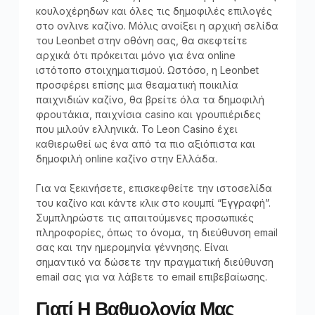
κουλοχέρηδων και όλες τις δημοφιλές επιλογές
στο ονλινε καζίνο. Μόλις ανοίξει η αρχική σελίδα
του Leonbet στην οθόνη σας, θα σκεφτείτε
αρχικά ότι πρόκειται μόνο για ένα online
ιστότοπο στοιχηματισμού. Ωστόσο, η Leonbet
προσφέρει επίσης μια θεαματική ποικιλία
παιχνιδιών καζίνο, θα βρείτε όλα τα δημοφιλή
φρουτάκια, παιχνίσια casino και γρουπιέριδες
που μιλούν ελληνικά. Το Leon Casino έχει
καθιερωθεί ως ένα από τα πιο αξιόπιστα και
δημοφιλή online καζίνο στην Ελλάδα.
Για να ξεκινήσετε, επισκεφθείτε την ιστοσελίδα
του καζίνο και κάντε κλικ στο κουμπί “Εγγραφή”.
Συμπληρώστε τις απαιτούμενες προσωπικές
πληροφορίες, όπως το όνομα, τη διεύθυνση email
σας και την ημερομηνία γέννησης. Είναι
σημαντικό να δώσετε την πραγματική διεύθυνση
email σας για να λάβετε το email επιβεβαίωσης.
Γιατί Η Βαθμολογία Μας