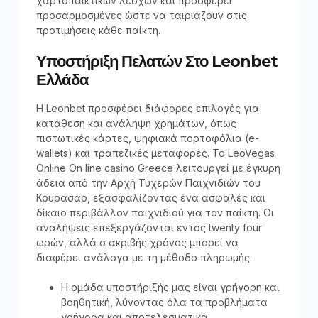
χαρτοπαικτικών λεσχών και προσφέρει
προσαρμοσμένες ώστε να ταιριάζουν στις
προτιμήσεις κάθε παίκτη.
Υποστήριξη Πελατών Στο Leonbet
Ελλάδα
Η Leonbet προσφέρει διάφορες επιλογές για
κατάθεση και ανάληψη χρημάτων, όπως
πιστωτικές κάρτες, ψηφιακά πορτοφόλια (e-
wallets) και τραπεζικές μεταφορές. Το LeoVegas
Online On line casino Greece λειτουργεί με έγκυρη
άδεια από την Αρχή Τυχερών Παιχνιδιών του
Κουρασάο, εξασφαλίζοντας ένα ασφαλές και
δίκαιο περιβάλλον παιχνιδιού για τον παίκτη. Οι
αναλήψεις επεξεργάζονται εντός twenty four
ωρών, αλλά ο ακριβής χρόνος μπορεί να
διαφέρει ανάλογα με τη μέθοδο πληρωμής.
Η ομάδα υποστήριξής μας είναι γρήγορη και
βοηθητική, λύνοντας όλα τα προβλήματα
γρήγορα και αποτελεσματικά.