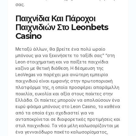
σας.
Παιχνίδια Και Πάροχοι
Παιχνιδιών Στο Leonbets
Casino
Μεταξύ άλλων, θα βρείτε ένα πολύ ωραίο
μπόνους για να ξεκινήσετε το ταξίδι σας” “στη
Leon στοιχηματικη και να παίξετε παιχνίδια
καζίνο με θετική διάθεση. Η δέσμευση της
LeoVegas να παρέχει μια ανώτερη εμπειρία
παιχνιδιού είναι εμφανής στην πρωτοποριακή
πλατφόρμα της, η οποία προσφέρει απαράμιλλη
ποικιλία, ευκολία και αξία στους παίκτες στην
Ελλάδα. Οι παίκτες μπορούν να απολαύσουν ένα
ευρύ φάσμα μπόνους στο Leon Casino, το καθένα
από τα οποία έχει σχεδιαστεί για να
ανταποκρίνεται σε διαφορετικές προτιμήσεις και
στυλ παιχνιδιού. Τα νέα μέλη καλωσορίζονται με
ένα γενναιόδωρο πακέτο καλωσορίσματος,