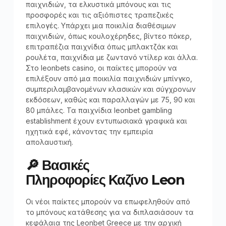
παιχνιδιών, τα ελκυστικά μπόνους και τις
προσφορές και τις αξιόπιστες τραπεζικές
επιλογές. Υπάρχει μια ποικιλία διαθέσιμων
παιχνιδιών, όπως κουλοχέρηδες, βίντεο πόκερ,
επιτραπέζια παιχνίδια όπως μπλακτζάκ και
ρουλέτα, παιχνίδια με ζωντανό ντίλερ και άλλα.
Στο leonbets casino, οι παίκτες μπορούν να
επιλέξουν από μια ποικιλία παιχνιδιών μπίνγκο,
συμπεριλαμβανομένων κλασικών και σύγχρονων
εκδόσεων, καθώς και παραλλαγών με 75, 90 και
80 μπάλες. Τα παιχνίδια leonbet gambling
establishment έχουν εντυπωσιακά γραφικά και
ηχητικά εφέ, κάνοντας την εμπειρία
απολαυστική.
🔎 Βασικές
Πληροφορίες Καζίνο Leon
Οι νέοι παίκτες μπορούν να επωφεληθούν από
το μπόνους κατάθεσης για να διπλασιάσουν τα
κεφάλαια της Leonbet Greece με την αρχική