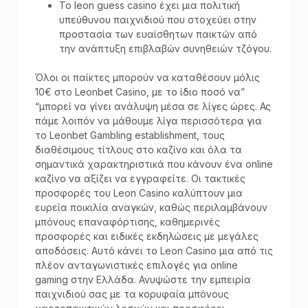
Το leon guess casino έχει μια πολιτική
υπεύθυνου παιχνιδιού που στοχεύει στην
προστασία των ευαίσθητων παικτών από
την ανάπτυξη επιβλαβών συνηθειών τζόγου.
Όλοι οι παίκτες μπορούν να καταθέσουν μόλις
10€ στο Leonbet Casino, με το ίδιο ποσό να”
“μπορεί να γίνει ανάλυψη μέσα σε λίγες ώρες. Ας
πάμε λοιπόν να μάθουμε λίγα περισσότερα για
το Leonbet Gambling establishment, τους
διαθέσιμους τίτλους στο καζίνο και όλα τα
σημαντικά χαρακτηριστικά που κάνουν ένα online
καζίνο να αξίζει να εγγραφείτε. Οι τακτικές
προσφορές του Leon Casino καλύπτουν μια
ευρεία ποικιλία αναγκών, καθώς περιλαμβάνουν
μπόνους επαναφόρτισης, καθημερινές
προσφορές και ειδικές εκδηλώσεις με μεγάλες
αποδόσεις. Αυτό κάνει το Leon Casino μια από τις
πλέον ανταγωνιστικές επιλογές για online
gaming στην Ελλάδα. Ανυψώστε την εμπειρία
παιχνιδιού σας με τα κορυφαία μπόνους