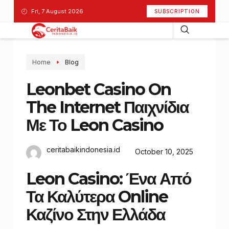
Fri, 7 August 2026
SUBSCRIPTION
Home
Blog
Leonbet Casino On
The Internet Παιχνίδια
Με Το Leon Casino
ceritabaikindonesia.id
October 10, 2025
Leon Casino: Ένα Από
Τα Καλύτερα Online
Καζίνο Στην Ελλάδα