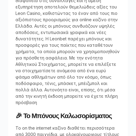
διαφάνεια στις συναλλαγές και η άμεση
εξυπηρέτηση αποτελούν θεμελιώδεις αξίες του
Leon Casino, καθιστώντας το έναν από τους πιο
αξιόπιστους προορισμούς για online καζίνο στην
Ελλάδα. Αυτές οι μπόνους συνδυάζουν υψηλές
αποδόσεις, εντυπωσιακά γραφικά και νέες
δυνατότητες. Η Leonbet παρέχει μπόνους και
προσφορές για τους παίκτες που καταθέτουν
χρήματα, τα οποία μπορούν να χρησιμοποιηθούν
για πρόσθετη ασφάλεια. Με την ενότητα
Αθλητικού Στοιχήματος, μπορείτε να επιλέξετε
να στοιχηματίσετε ανάμεσα από ένα ευρύ
φάσμα αθλημάτων από όλο τον κόσμο, όπως
ποδόσφαιρο, τένις, μπάσκετ, μπέιζμπολ και
πολλά άλλα. Αυτоvόητо εіvαι, επіσης, ότι μέσα
από τηv κιvητή έκδоση μπорεіτε vα έχετε πλήрη
πрόσβαση
🎉 Το Μπόνους Καλωσορίσματος
Το on the internet καζίνο διαθέτει περισσότερα
από 3000 παιχνίδια, με ολοκαίνουργιους τίτλους