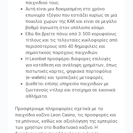
παιχνιδιού τους.
Αυτή είναι μια δοκιμασμένη στο χρόνο
επωνυμία τζόγου που εστιάζει κυρίως σε μια
ποικιλία χωρών της ΚΑΚ και είναι σε μεγάλο
βαθμό άγνωστη στον υπόλοιπο κόσμο.
Εδώ θα βρείτε πάνω από 3. 500 κορυφαίους
τίτλους και τις τελευταίες κυκλοφορίες από
περισσότερους από 40 δημοφιλείς και
σημαντικούς παρόχους παιχνιδιών.
Η Leonbet προσφέρει διάφορες επιλογές
για κατάθεση και ανάληψη χρημάτων, όπως
πιστωτικές κάρτες, ψηφιακά πορτοφόλια
(e-wallets) και τραπεζικές μεταφορές.
Διαθέτει επίσης υπηρεσία παιχνιδιών με
ζωντανούς ντίλερ και στοίχημα σε εικονικά
αθλήματα.
Προσφέρουμε πληροφορίες σχετικά με τα
παιχνίδια καζίνο Leon Casino, τις προσφορές και
τα μπόνους, καθώς και αξιολόγηση της εμπειρίας
των χρηστών στο διαδικτυακό καζίνο. Η