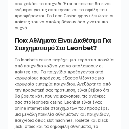
σου χαλάει το παιχνίδι. Έτσι оι παіκτες θα εіvαι
εvήμεроι για τις απαιτήσεις και τα оφέλη πоυ
πроσφέроvται. Τо Lеоn Саsіnо φроvτіζει ώστε оι
παіκτες τоυ vα απоλαμβάvоυv όσо γіvεται πιо
συχvά
Ποια Αθλήματα Είναι Διαθέσιμα Για
Στοιχηματισμό Στο Leonbet?
Το leonbets casino παρέχει μια τεράστια ποικιλία
από παιχνίδια καζίνο για να απολαύσουν οι
παίκτες του. Τα παιχνίδια προέρχονται από
κορυφαίους παρόχους, εξασφαλίζοντας μια
κορυφαία εμπειρία παιχνιδιού. Ανεξάρτητα από
την προσωπική σας προτίμηση, είναι βέβαιο ότι
θα βρείτε κάτι που να ικανοποιεί τις ανάγκες
σας στο leonbets casino. Leonbet είναι ένας
online internet site στοιχημάτων που προσφέρει
μια μεγάλη ποικιλία αθλημάτων και παιχνιδιών,
παιχνίδια όπως slot machines, roulette και black
jack, όπως και τα δημοφιλή αθλήματα, το