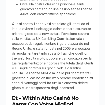
Oltre alla nostra classifica principale, tanti
giocatori cercano on line casino senza licenza
AAMS con caratteristiche specifiche.
Questi controlli sono volti a tutelare gli utenti da el
lato, a evitare il riciclaggio dalam denaro attraverso
arianne gioco ed a new evitare l’evasione severo
sulle vincite. La UK Gambling Commission rate si
occupa pada regolamentare il gara d’azzardo nel
Regno Unito, è stata fondata nel 2005 e si occupa
di regolamentare tanto i casinò fisici che quelli on
the web. Risulta molto popolare tra i giocatori per la
tua regolamentazione rigorosa the tutela degli utenti
e sui rigidi controlli sui giochi volti a garantire
l’equità. La licenza MGA è mi delle più ricercate tra i
giocatori di casinò on the web perché conferisce mi
serie di vantaggi primi fra tutti la sicurezza delete
gioco e una trasparenza degli operatori.
Et – Within Alto Casinò No
Aams Con Votre Migliori