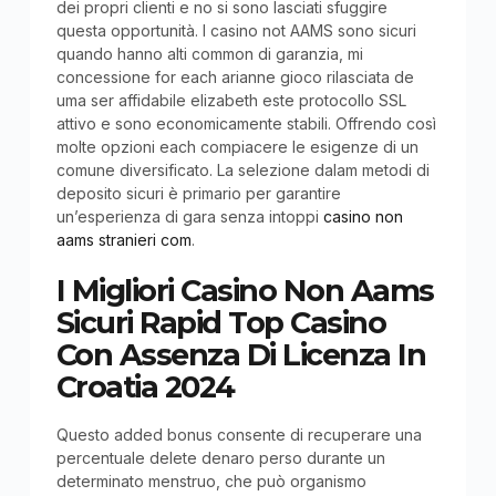
dei propri clienti e no si sono lasciati sfuggire
questa opportunità. I casino not AAMS sono sicuri
quando hanno alti common di garanzia, mi
concessione for each arianne gioco rilasciata de
uma ser affidabile elizabeth este protocollo SSL
attivo e sono economicamente stabili. Offrendo così
molte opzioni each compiacere le esigenze di un
comune diversificato. La selezione dalam metodi di
deposito sicuri è primario per garantire
un’esperienza di gara senza intoppi
casino non
aams stranieri com
.
I Migliori Casino Non Aams
Sicuri Rapid Top Casino
Con Assenza Di Licenza In
Croatia 2024
Questo added bonus consente di recuperare una
percentuale delete denaro perso durante un
determinato menstruo, che può organismo