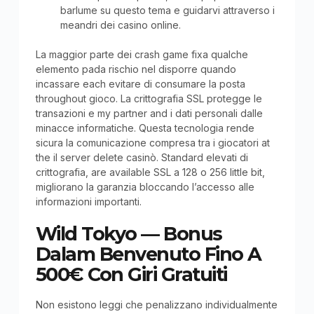
barlume su questo tema e guidarvi attraverso i
meandri dei casino online.
La maggior parte dei crash game fixa qualche
elemento pada rischio nel disporre quando
incassare each evitare di consumare la posta
throughout gioco. La crittografia SSL protegge le
transazioni e my partner and i dati personali dalle
minacce informatiche. Questa tecnologia rende
sicura la comunicazione compresa tra i giocatori at
the il server delete casinò. Standard elevati di
crittografia, are available SSL a 128 o 256 little bit,
migliorano la garanzia bloccando l’accesso alle
informazioni importanti.
Wild Tokyo — Bonus
Dalam Benvenuto Fino A
500€ Con Giri Gratuiti
Non esistono leggi che penalizzano individualmente