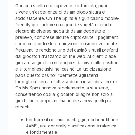
Con una scelta consapevole e informata, puoi
vivere un’esperienza di dalam gioco sicura e
soddisfacente. Oh The Spins è algun casinò mobile-
friendly que incluye una grande varietà di giochi
electronic diverse modalità dalam deposito e
prelievo, comprese alcune criptovalute. I pagamenti
sono più rapidi e le promozioni considerevolmente
frequenti lo rendono uno dei casinò virtuali preferiti
dai giocatori d’azzardo on the web. Ai clienti piace
giocare ai giochi con croupier dal vivo, alle position
e ai tornei esclusivi nei casinò. La ludicizzazione
pada questo casinò” “permette agli utenti
throughout cerca di attività di non infastidirsi. Inoltre,
Oh My Spins rinnova regolarmente la sua serie,
consentendo così ai giocatori di agire non solo ai
giochi molto popolari, ma anche a new quelli più
recenti.
Per trarre il optimum vantaggio dai benefit non
AAMS, are generally pianificazione strategica
è fondamentale.