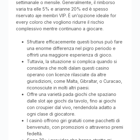
settimanale o mensile. Generalmente, il rimborso
varia tra elle 5% e arianne 20% ed è spesso
riservato aje membri VIP. È un’opzione ideale for
every coloro che vogliono ridurre il rischio
complessivo mentre continuano a giocare.
Sfruttare efficacemente questi bonus può fare
una enorme differenza nel pigro periodo e
offrirti una maggiore esperienza di gioco.
Tuttavia, la situazione si complica quando si
considera che molti dalam questi casino
operano con licenze rilasciate da altre
giurisdizioni, come Malta, Gibraltar, o Curacao,
riconosciute in molti altri paesi.
Offre una varietà pada giochi che spaziano
dalle slot aje giochi da tavolo, fino ai giochi
con croupier dal vivo, rendendola adatto a
ogni clase di giocatore.
I casinò offrono giri gratuiti come pacchetti di
benvenuto, con promozioni o attraverso premi
fedeltà.