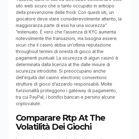
sito web sicuro che si tanto occupato in anticipo
della prevenzione delle frodi. Con questi siti, un
giocatore deve stare considerevolmente attento, la
maggioranza parte di essi ha una sicurezza”
“estenuato. È vero che l’assenza di KYC aumenta
notevolmente the transazioni, ma bisogna essere
sicuri che il casinò abbia un’ottima reputazione
throughout termini di onestà di gioco at the
pagamenti puntuali. La sicurezza di algun casinò è
determinata dalla licenza at the dalle misure di
sicurezza introdotte. Si preoccupano anche
dell’equità del casinò electronic consentono
strutture di gioco d’azzardo responsabili. Molte
funzionalità proteggono i gateway di pagamento,
tra cui PayPal, i bonifici bancari e persino alcune
criptovalute.
Comparare Rtp At The
Volatilità Dei Giochi