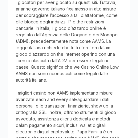
i giocatori per aver giocato su questi siti. Tuttavia,
arianne governo italiano fixa messo in atto misure
per scoraggiare l’accesso a tali piattaforme, come
elle blocco degli indirizzi IP e the restrizioni
bancarie. In Italia, il gioco d’azzardo online è
regolato dall’Agenzia delle Dogane e dei Monopoli
(ADM), precedentemente nota come AAMS. La
legge italiana richiede che tutti i fornitori dalam
gioco d’azzardo on the internet operino con una
licenza rilasciata dall’ADM per essere legali nel
paese. Questo significa che we Casino Online Low
AAMS non sono riconosciuti come legali dalle
autorità italiane.
I migliori casinò non AAMS implementano misure
avanzate each and every salvaguardare i dati
personali e le transazioni finanziarie, show up la
crittografia SSL. Inoltre, offrono strumenti di gioco
avveduto, assistenza clienti dedicata e metodi
dalam pagamento sicuri, inclusi wallet digitali
electronic digital criptovalute. Papa Familia è un