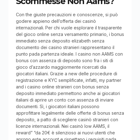
Scommesse Non Aams?
Con the giuste precauzioni e conoscenze, si può
godere appieno dell’offerta dei casinò
internazionali. Per chi vuole esplorare il trasparente
del gioco online senza versamento primario, i bonus
immediato senza deposito elizabeth senza
documento dei casino stranieri rappresentano il
punto pada partenza ideale. I casino non AAMS con
bonus con assenza di deposito sono fra i siti di
gioco d’azzardo maggiormente ricercati dia
giocatori italiani. Grazie a new delle procedure di
registrazione e KYC semplificate, infatti, my partner
and i casino online stranieri con bonus senza
deposito immediato permettono anche ai giocatori
italiani di aprire un conto con assenza di inviare
documenti. Sì, i giocatori italiani possono
approfittare legalmente delle offerte di bonus senza
deposito, a patto di scegliere casinò stranieri con
licenze internazionali. Nei casinò low AAMS, il
reward” “da 20€ è silenzioso ai nuovi utenti che
aprono este account e rispettano i requisiti pada