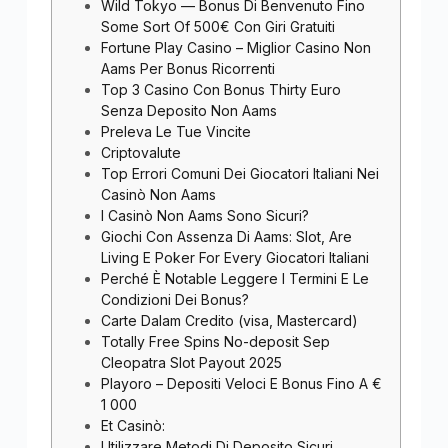
Wild Tokyo — Bonus Di Benvenuto Fino
Some Sort Of 500€ Con Giri Gratuiti
Fortune Play Casino – Miglior Casino Non
Aams Per Bonus Ricorrenti
Top 3 Casino Con Bonus Thirty Euro
Senza Deposito Non Aams
Preleva Le Tue Vincite
Criptovalute
Top Errori Comuni Dei Giocatori Italiani Nei
Casinò Non Aams
I Casinò Non Aams Sono Sicuri?
Giochi Con Assenza Di Aams: Slot, Are
Living E Poker For Every Giocatori Italiani
Perché È Notable Leggere I Termini E Le
Condizioni Dei Bonus?
Carte Dalam Credito (visa, Mastercard)
Totally Free Spins No-deposit Sep
Cleopatra Slot Payout 2025
Playoro – Depositi Veloci E Bonus Fino A €
1 000
Et Casinò:
Utilizzare Metodi Di Deposito Sicuri