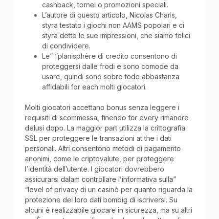
cashback, tornei o promozioni speciali.
L’autore di questo articolo, Nicolas Charls,
styra testato i giochi non AAMS popolari e ci
styra detto le sue impressioni, che siamo felici
di condividere.
Le” “planisphère di credito consentono di
proteggersi dalle frodi e sono comode da
usare, quindi sono sobre todo abbastanza
affidabili for each molti giocatori.
Molti giocatori accettano bonus senza leggere i
requisiti di scommessa, finendo for every rimanere
delusi dopo. La maggior part utilizza la crittografia
SSL per proteggere le transazioni at the i dati
personali. Altri consentono metodi di pagamento
anonimi, come le criptovalute, per proteggere
l’identità dell’utente. I giocatori dovrebbero
assicurarsi dalam controllare l’informativa sulla”
“level of privacy di un casinò per quanto riguarda la
protezione dei loro dati bombig di iscriversi. Su
alcuni è realizzabile giocare in sicurezza, ma su altri