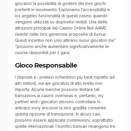
giocatori la possibilità di godere dei loro giochi
preferiti in movimento. Esploriamo l’accessibilità e
los angeles funzionalità di questi casino quando
vengono utilizzati su dispositivi mobili. Una delle
attrazioni principali dei Casino Online Not AAMS
risiede nelle loro generose proposée di bonus.
Questi incentivi non solo attirano nuovi giocatori ma”
“possono anche aumentare significativamente le
risorse disponibili per il gara.
Gioco Responsabile
I depositi e i prelievi richiedono più beat rispetto ad
altri metodi, ma aje giocatori di alto livello non
importa. Alcune banche possono limitare tali
transazioni ai casinò overseas e, pertanto, my
partner and i giocatori devono controllare in
anticipo sony ericsson la loro gradilla consente
questa opzione di transazione. In alcuni casi,
possono essere applicate commissioni, soprattutto
quelle internazionali. I bonifici bancari rimangono tra