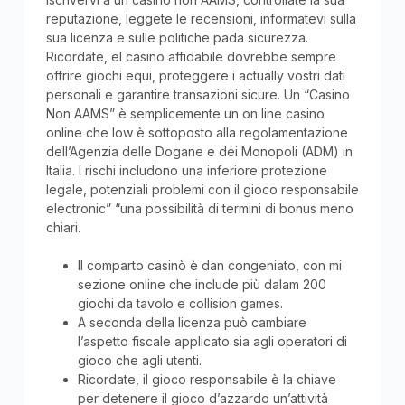
reputazione, leggete le recensioni, informatevi sulla
sua licenza e sulle politiche pada sicurezza.
Ricordate, el casino affidabile dovrebbe sempre
offrire giochi equi, proteggere i actually vostri dati
personali e garantire transazioni sicure. Un “Casino
Non AAMS” è semplicemente un on line casino
online che low è sottoposto alla regolamentazione
dell’Agenzia delle Dogane e dei Monopoli (ADM) in
Italia. I rischi includono una inferiore protezione
legale, potenziali problemi con il gioco responsabile
electronic” “una possibilità di termini di bonus meno
chiari.
Il comparto casinò è dan congeniato, con mi
sezione online che include più dalam 200
giochi da tavolo e collision games.
A seconda della licenza può cambiare
l’aspetto fiscale applicato sia agli operatori di
gioco che agli utenti.
Ricordate, il gioco responsabile è la chiave
per detenere il gioco d’azzardo un’attività