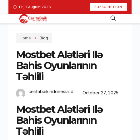
Fri, 7 August 2026
SUBSCRIPTION
Home
Blog
Mostbet Alətləri Ilə
Bahis Oyunlarının
Təhlili
ceritabaikindonesia.id
October 27, 2025
Mostbet Alətləri Ilə
Bahis Oyunlarının
Təhlili