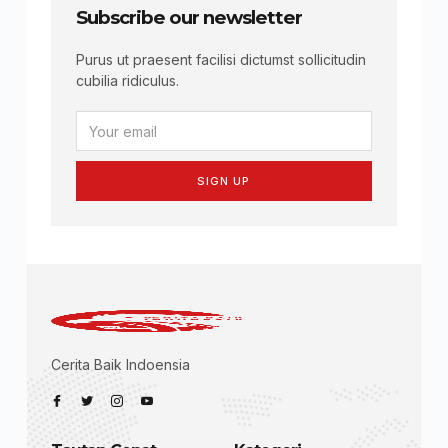
Subscribe our newsletter
Purus ut praesent facilisi dictumst sollicitudin
cubilia ridiculus.
SIGN UP
Cerita Baik Indoensia