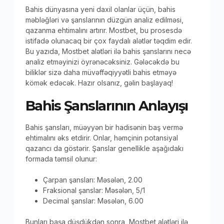
Bahis dünyasına yeni daxil olanlar üçün, bahis
məbləğləri və şanslarının düzgün analiz edilməsi,
qazanma ehtimalını artırır. Mostbet, bu prosesdə
istifadə olunacaq bir çox faydalı alətlər təqdim edir.
Bu yazıda, Mostbet alətləri ilə bahis şanslarını necə
analiz etməyinizi öyrənəcəksiniz. Gələcəkdə bu
biliklər sizə daha müvəffəqiyyətli bahis etməyə
kömək edəcək. Hazır olsanız, gəlin başlayaq!
Bahis Şanslarının Anlayışı
Bahis şansları, müəyyən bir hadisənin baş vermə
ehtimalını əks etdirir. Onlar, həmçinin potansiyal
qazancı da göstərir. Şanslar genellikle aşağıdakı
formada təmsil olunur:
Çarpan şansları: Məsələn, 2.00
Fraksional şanslar: Məsələn, 5/1
Decimal şanslar: Məsələn, 6.00
Bunları başa düşdükdən sonra, Mostbet alətləri ilə