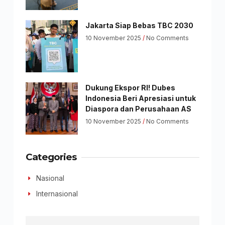
Jakarta Siap Bebas TBC 2030
10 November 2025
No Comments
Dukung Ekspor RI! Dubes
Indonesia Beri Apresiasi untuk
Diaspora dan Perusahaan AS
10 November 2025
No Comments
Categories
Nasional
Internasional