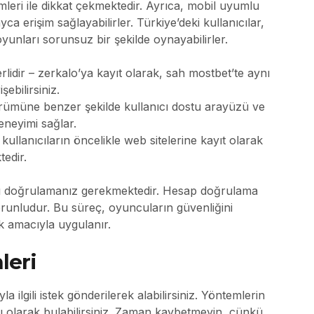
mleri ile dikkat çekmektedir. Ayrıca, mobil uyumlu
ca erişim sağlayabilirler. Türkiye’deki kullanıcılar,
unları sorunsuz bir şekilde oynayabilirler.
lidir – zerkalo’ya kayıt olarak, sah mostbet’te aynı
şebilirsiniz.
rümüne benzer şekilde kullanıcı dostu arayüzü ve
eneyimi sağlar.
kullanıcıların öncelikle web sitelerine kayıt olarak
edir.
ı doğrulamanız gerekmektedir. Hesap doğrulama
zorunludur. Bu süreç, oyuncuların güvenliğini
ek amacıyla uygulanır.
leri
a ilgili istek gönderilerek alabilirsiniz. Yöntemlerin
ılı olarak bulabilirsiniz. Zaman kaybetmeyin, çünkü