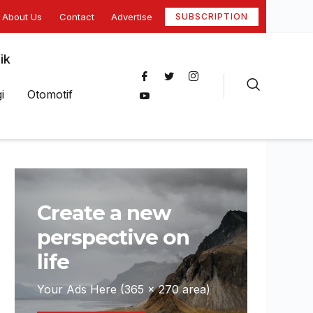
About Us
Contact
Advertise
SUBSCRIPTION
ik
i
Otomotif
Create a new
perspective on
life
Your Ads Here (365 x 270 area)