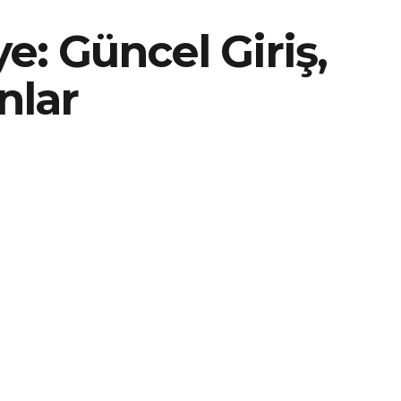
e: Güncel Giriş,
nlar