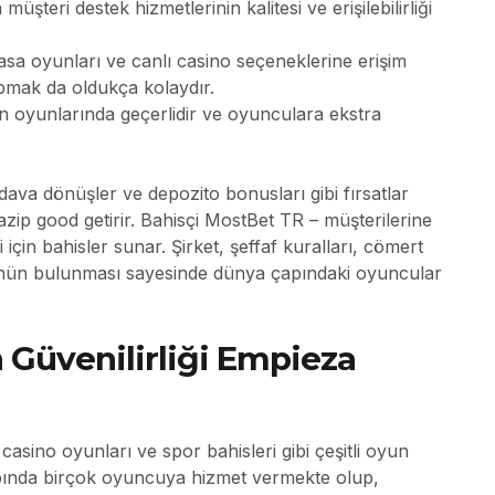
teri destek hizmetlerinin kalitesi ve erişilebilirliği
asa oyunları ve canlı casino seçeneklerine erişim
apmak da oldukça kolaydır.
tion oyunlarında geçerlidir ve oyunculara ekstra
ava dönüşler ve depozito bonusları gibi fırsatlar
azip good getirir. Bahisçi MostBet TR – müşterilerine
için bahisler sunar. Şirket, şeffaf kuralları, cömert
ünün bulunması sayesinde dünya çapındaki oyuncular
 Güvenilirliği Empieza
 casino oyunları ve spor bahisleri gibi çeşitli oyun
çapında birçok oyuncuya hizmet vermekte olup,