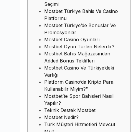
Seçimi
Mostbet Türkiye Bahis Ve Casino
Platformu
Mostbet Türkiye’de Bonuslar Ve
Promosyonlar
Mostbet Casino Oyunları
Mostbet Oyun Türleri Nelerdir?
Mostbet Bahis Mağazasından
Added Bonus Teklifleri
Mostbet Casino Ve Türkiye’deki
Varlığı
Platform Casino’da Kripto Para
Kullanabilir Miyim?”
Mostbet’te Spor Bahisleri Nasıl
Yapılır?
Teknik Destek Mostbet
Mostbet Nedir?
Türk Müşteri Hizmetleri Mevcut
Mu?