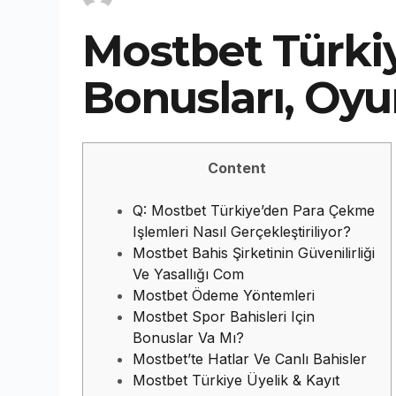
Mostbet Türkiy
Bonusları, Oyu
Content
Q: Mostbet Türkiye’den Para Çekme
Işlemleri Nasıl Gerçekleştiriliyor?
Mostbet Bahis Şirketinin Güvenilirliği
Ve Yasallığı Com
Mostbet Ödeme Yöntemleri
Mostbet Spor Bahisleri Için
Bonuslar Va Mı?
Mostbet’te Hatlar Ve Canlı Bahisler
Mostbet Türkiye Üyelik & Kayıt