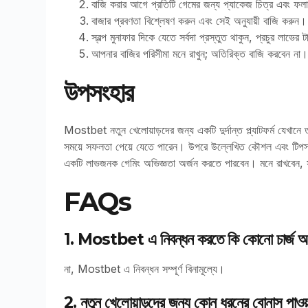
বাজি করার আগে প্রতিটি গেমের জন্য প্যাকেজ চিত্র এবং ফ
বাজার প্রবণতা বিশ্লেষণ করুন এবং সেই অনুযায়ী বাজি করুন।
স্বল্প মুনাফার দিকে যেতে সর্বদা প্রস্তুত থাকুন, প্রচুর লাভে
আপনার বাজির পরিসীমা মনে রাখুন; অতিরিক্ত বাজি করবেন না
উপসংহার
Mostbet নতুন খেলোয়াড়দের জন্য একটি দুর্দান্ত প্ল্যাটফর্ম যেখান
সময়ে সফলতা পেয়ে যেতে পারেন। উপরে উল্লেখিত কৌশল এবং টিপস
একটি লাভজনক গেমিং অভিজ্ঞতা অর্জন করতে পারবেন। মনে রাখবেন,
FAQs
1. Mostbet এ নিবন্ধন করতে কি কোনো চার্জ 
না, Mostbet এ নিবন্ধন সম্পূর্ণ বিনামূল্যে।
2. নতুন খেলোয়াড়দের জন্য কোন ধরনের বোনাস পাওয়