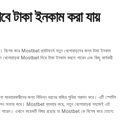
 টাকা ইনকাম করা যায়
েছে। বিশেষ করে Mostbet প্ল্যাটফর্মে নতুন খেলোয়াড়দের জন্য টাকা ইনকাম
খেলোয়াড়রা Mostbet দিয়ে টাকা ইনকাম করতে পারেন এবং কিছু কার্যকরী
 ব্যবহারকারীদের জন্য বিভিন্ন ধরনের বাজির সুবিধা প্রদান করে। এটি স্পোর্টস
 অপশন অফার করে। Mostbet ব্যবহার করে, নতুন খেলোয়াড়রা সহজেই এই
 করতে পারেন। এখানে কয়েকটি বিষয় রয়েছে যা Mostbet কে বিশেষ করে তোলে: