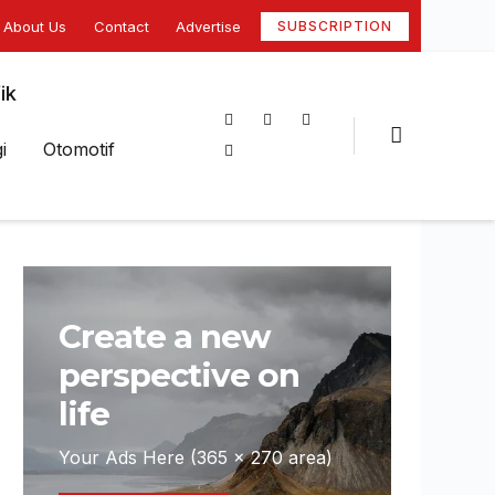
About Us
Contact
Advertise
SUBSCRIPTION
ik
i
Otomotif
Create a new
perspective on
life
Your Ads Here (365 x 270 area)