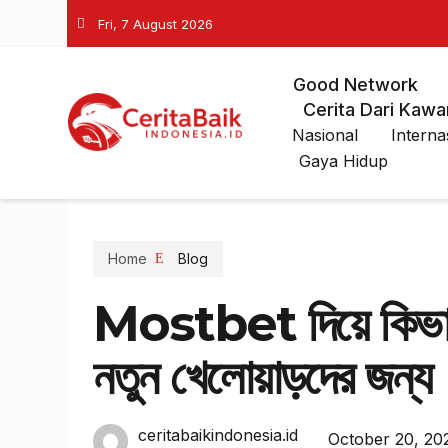
Fri, 7 August 2026
Good Network
Cerita Dari Kawa
Nasional
Interna
Gaya Hidup
Home
Blog
Mostbet দিয়ে কিভাবে
নতুন খেলোয়াড়দের জন্য
ceritabaikindonesia.id
October 20, 20