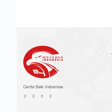
Cerita Baik Indoensia