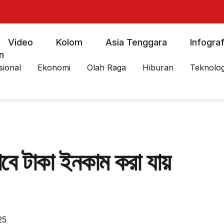
Video
Kolom
Asia Tenggara
Infograf
n
sional
Ekonomi
Olah Raga
Hiburan
Teknolog
 টাকা ইনকাম করা যায়
25