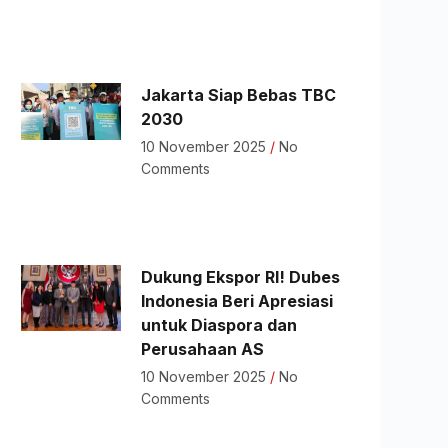
Jakarta Siap Bebas TBC
2030
10 November 2025
No
Comments
Dukung Ekspor RI! Dubes
Indonesia Beri Apresiasi
untuk Diaspora dan
Perusahaan AS
10 November 2025
No
Comments