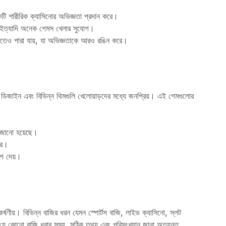
টি শারীরিক ক্যাসিনোর অভিজ্ঞতা প্রদান করে।
্যাদি অনেক গেমস খেলার সুযোগ।
িশতেও পারা যায়, যা অভিজ্ঞতাকে আরও রঙিন করে।
িজাইন এবং বিভিন্ন থিমগুলি খেলোয়াড়দের মধ্যে জনপ্রিয়। এই গেমগুলোর
াজানো হয়েছে।
রে।
গ দেয়।
য়। বিভিন্ন বাজির ধরন যেমন স্পোর্টস বাজি, লাইভ ক্যাসিনো, স্লট
। যে কোনো বাজি ধরার সময়, সঠিক তথ্য এবং পরিসংখ্যান জানা অত্যন্ত