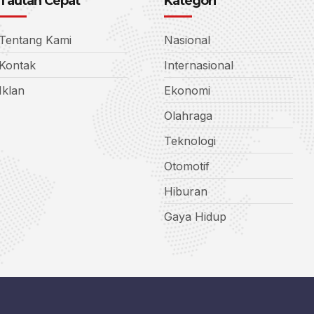
Tautan Cepat
Kategori
Tentang Kami
Nasional
Kontak
Internasional
Iklan
Ekonomi
Olahraga
Teknologi
Otomotif
Hiburan
Gaya Hidup