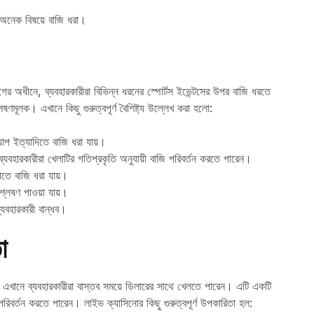
অনেক বিষয়ে বাজি ধরা।
 অধীনে, ব্যবহারকারীরা বিভিন্ন ধরনের স্পোর্টস ইভেন্টসের উপর বাজি ধরতে
ণমূলক। এখানে কিছু গুরুত্বপূর্ণ বৈশিষ্ট্য উল্লেখ করা হলো:
যাপ ইত্যাদিতে বাজি ধরা যায়।
যবহারকারীরা খেলাটির গতিপ্রকৃতি অনুযায়ী বাজি পরিবর্তন করতে পারেন।
তে বাজি ধরা যায়।
্লেষণ পাওয়া যায়।
্যবহারকারী বান্ধব।
া
ানে ব্যবহারকারীরা বাস্তব সময়ে ডিলারের সাথে খেলতে পারেন। এটি একটি
ন পরিবর্তন করতে পারেন। লাইভ ক্যাসিনোর কিছু গুরুত্বপূর্ণ উপকারিতা হল: