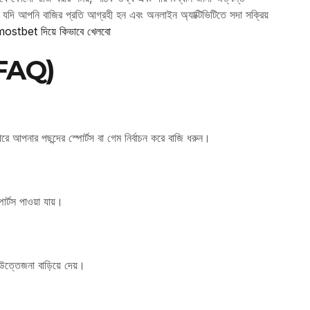
, যদি আপনি বাজির প্রতি আগ্রহী হন এবং অনলাইন অ্যাক্টিভিটিতে সদা সক্রিয়
ostbet দিয়ে কিভাবে খেলবো
ী (FAQ)
 আপনার পছন্দের স্পোর্টস বা গেম নির্বাচন করে বাজি ধরুন।
র্টস পাওয়া যায়।
উত্তেজনা বাড়িয়ে দেয়।