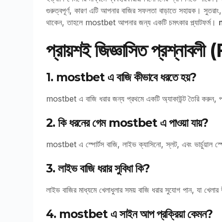
গুরুত্বপূর্ণ, কারণ এটি আপনার বাজির সফলতা বাড়াতে সহায়ক। সুতরাং
থাকেন, তাহলে mostbet আপনার জন্য একটি চমৎকার প্ল্যাটফর্ম।
m
প্রায়শই জিজ্ঞাসিত প্রশ্নাবল
1. mostbet এ বাজি কীভাবে ধরতে হয়?
mostbet এ বাজি ধরার জন্য প্রথমে একটি অ্যাকাউন্ট তৈরি করুন, পরে
2. কি ধরনের গেম mostbet এ পাওয়া যায়?
mostbet এ স্পোর্টস বাজি, লাইভ ক্যাসিনো, স্লট, এবং ভার্চুয়াল স্পো
3. লাইভ বাজি ধরার সুবিধা কি?
লাইভ বাজির মাধ্যমে খেলাধুলার সময় বাজি ধরার সুযোগ পান, যা খেলার 
4. mostbet এ সাইন আপ প্রক্রিয়া কেমন?