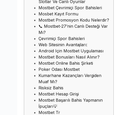
Slotlar Ve Canlı Oyunlar
Mostbet Çevrimiçi Spor Bahisleri
Mosbet Kayıt Formu
Mostbet Promosyon Kodu Nelerdir?
📞 Mostbet-27’nin Canlı Desteği Var
Mı?
Çevrimiçi Spor Bahisleri
Web Sitesinin Avantajları:
Android Için Mostbet Uygulaması
Mostbet Bonusları Nasıl Alınır?
Mostbet Online Bahis Şirketi
Poker Odası Mostbet
Kumarhane Kazançları Vergiden
Muaf Mı?
Risksiz Bahis
Mostbet Hesap Girişi
Mostbet Başarılı Bahis Yapmanın
İpuçları💡
Mostbet Tr