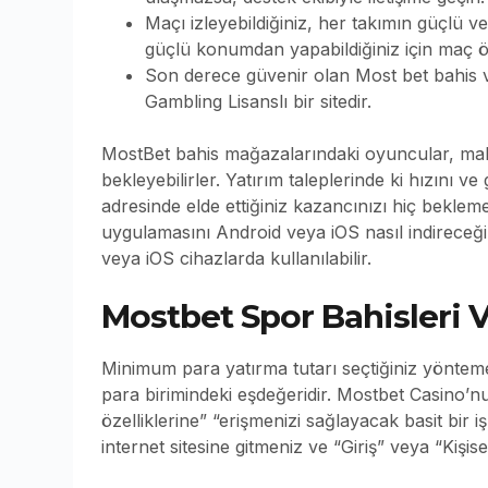
Maçı izleyebildiğiniz, her takımın güçlü v
güçlü konumdan yapabildiğiniz için maç ö
Son derece güvenir olan Most bet bahis v
Gambling Lisanslı bir sitedir.
MostBet bahis mağazalarındaki oyuncular, mali
bekleyebilirler. Yatırım taleplerinde ki hızını v
adresinde elde ettiğiniz kazancınızı hiç beklem
uygulamasını Android veya iOS nasıl indireceğ
veya iOS cihazlarda kullanılabilir.
Mostbet Spor Bahisleri V
Minimum para yatırma tutarı seçtiğiniz yönteme
para birimindeki eşdeğeridir. Mostbet Casino’n
özelliklerine” “erişmenizi sağlayacak basit bir i
internet sitesine gitmeniz ve “Giriş” veya “Kişi