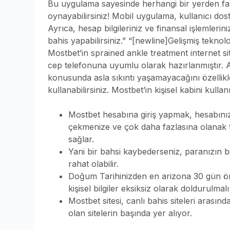
Bu uygulama sayesinde herhangi bir yerden fav
oynayabilirsiniz! Mobil uygulama, kullanıcı dost
Ayrıca, hesap bilgileriniz ve finansal işlemlerin
bahis yapabilirsiniz.” “[newline]Gelişmiş tekno
Mostbet’in sprained ankle treatment internet s
cep telefonuna uyumlu olarak hazırlanmıştır. 
konusunda asla sıkıntı yaşamayacağını özellikl
kullanabilirsiniz. Mostbet’in kişisel kabini kullan
Mostbet hesabına giriş yapmak, hesabını
çekmenize ve çok daha fazlasına olanak ta
sağlar.
Yani bir bahsi kaybederseniz, paranızın bi
rahat olabilir.
Doğum Tarihinizden en arizona 30 gün önc
kişisel bilgiler eksiksiz olarak doldurulma
Mostbet sitesi, canlı bahis siteleri arasın
olan sitelerin başında yer alıyor.