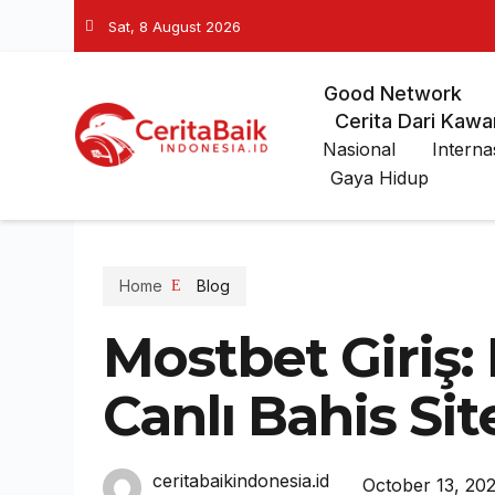
Sat, 8 August 2026
Good Network
Cerita Dari Kawa
Nasional
Interna
Gaya Hidup
Home
Blog
Mostbet Giriş:
Canlı Bahis Site
ceritabaikindonesia.id
October 13, 20