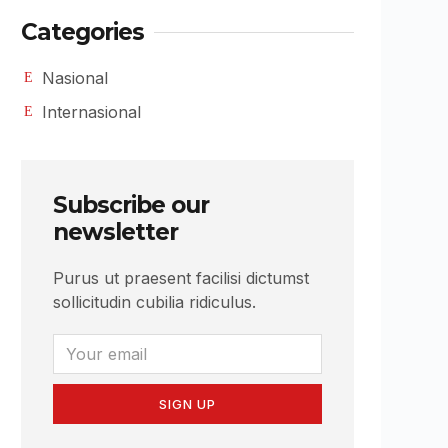
Categories
Nasional
Internasional
Subscribe our
newsletter
Purus ut praesent facilisi dictumst
sollicitudin cubilia ridiculus.
SIGN UP