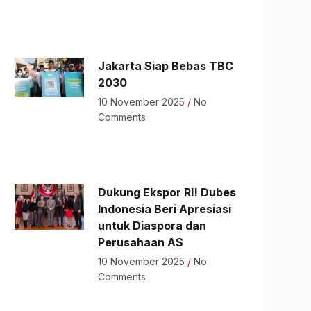
Jakarta Siap Bebas TBC
2030
10 November 2025
No
Comments
Dukung Ekspor RI! Dubes
Indonesia Beri Apresiasi
untuk Diaspora dan
Perusahaan AS
10 November 2025
No
Comments