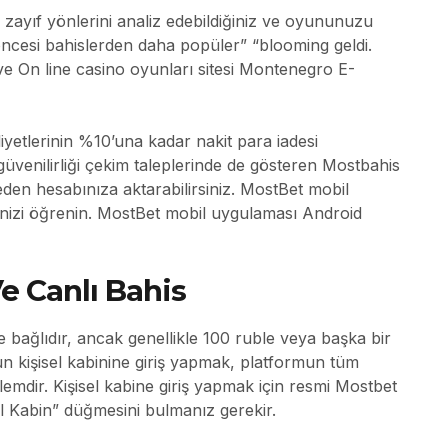
e zayıf yönlerini analiz edebildiğiniz ve oyununuzu
ncesi bahislerden daha popüler” “blooming geldi.
e On line casino oyunları sitesi Montenegro E-
yetlerinin %10’una kadar nakit para iadesi
e güvenilirliği çekim taleplerinde de gösteren Mostbahis
eden hesabınıza aktarabilirsiniz. MostBet mobil
inizi öğrenin. MostBet mobil uygulaması Android
e Canlı Bahis
 bağlıdır, ancak genellikle 100 ruble veya başka bir
un kişisel kabinine giriş yapmak, platformun tüm
şlemdir. Kişisel kabine giriş yapmak için resmi Mostbet
sel Kabin” düğmesini bulmanız gerekir.