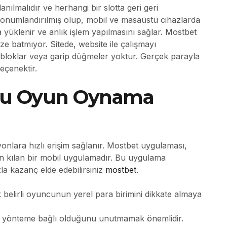
nılmalıdır ve herhangi bir slotta geri geri
 konumlandırılmış olup, mobil ve masaüstü cihazlarda
 yüklenir ve anlık işlem yapılmasını sağlar. Mostbet
e batmıyor. Sitede, website ile çalışmayı
 bloklar veya garip düğmeler yoktur. Gerçek parayla
eçenektir.
lu Oyun Oynama
nlara hızlı erişim sağlanır. Mostbet uygulaması,
kılan bir mobil uygulamadır. Bu uygulama
zla kazanç elde edebilirsiniz
mostbet
.
k belirli oyuncunun yerel para birimini dikkate almaya
iz yönteme bağlı olduğunu unutmamak önemlidir.