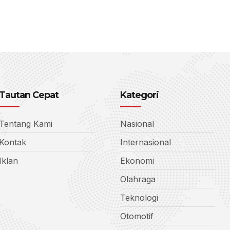
Tautan Cepat
Kategori
Tentang Kami
Nasional
Kontak
Internasional
Iklan
Ekonomi
Olahraga
Teknologi
Otomotif