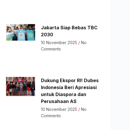
Jakarta Siap Bebas TBC
2030
10 November 2025
No
Comments
Dukung Ekspor RI! Dubes
Indonesia Beri Apresiasi
untuk Diaspora dan
Perusahaan AS
10 November 2025
No
Comments