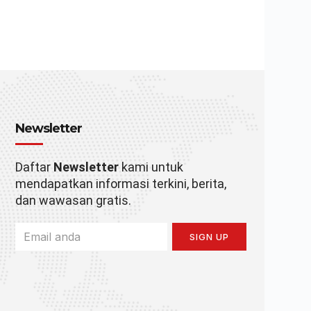
Newsletter
Daftar
Newsletter
kami untuk
mendapatkan informasi terkini, berita,
dan wawasan gratis.
SIGN UP