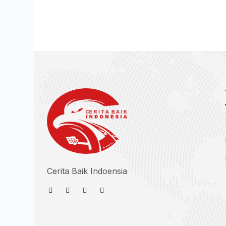
Cerita Baik Indoensia