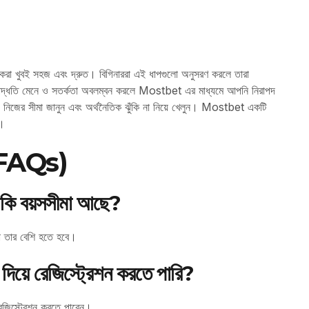
করা খুবই সহজ এবং দ্রুত। বিগিনাররা এই ধাপগুলো অনুসরণ করলে তারা
 পদ্ধতি মেনে ও সতর্কতা অবলম্বন করলে Mostbet এর মাধ্যমে আপনি নিরাপদ
 নিজের সীমা জানুন এবং অর্থনৈতিক ঝুঁকি না নিয়ে খেলুন। Mostbet একটি
ে।
ী (FAQs)
কি বয়সসীমা আছে?
া তার বেশি হতে হবে।
দিয়ে রেজিস্ট্রেশন করতে পারি?
েজিস্ট্রেশন করতে পারেন।