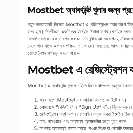
Mostbet অ্যাকাউন্ট খুলার জন্য প্রয
নতুন ব্যবহারকারী হিসেবে Mostbet এ রেজিস্ট্রেশন করার আগে কিছ
হতে হবে। দ্বিতীয়ত, একটি বৈধ ইমেইল ঠিকানা অথবা মোবাইল নম্বর
ডিভাইস থেকে রেজিস্ট্রেশন করবেন সেটা ইন্টারনেট সংযোগসহ সক্রি
যেতে পারে যাতে আপনার পরিচয় নিশ্চিত হয়। সবশেষে, আপনার পছন্দম
রেজিস্ট্রেশন সম্পন্ন করতে পারবেন।
Mostbet এ রেজিস্ট্রেশন ক
Mostbet এ অ্যাকাউন্ট খুলতে চাইলে নিচের ধাপগুলো অনুসরণ করু
সবার আগে Mostbet এর অফিসিয়াল ওয়েবসাইটে যান।
হোমপেজে “রেজিস্টার” বা “Sign Up” বাটনে ক্লিক করুন
রেজিস্ট্রেশন ফর্মে আপনার মোবাইল নম্বর অথবা ইমেইল ঠিকান
নাম, পাসওয়ার্ড এবং অন্যান্য প্রয়োজনীয় তথ্য পূরণ করুন।
আপনার অ্যাকাউন্ট যাচাই করতে দেওয়া লিংক বা কোডটি ব্যবহ