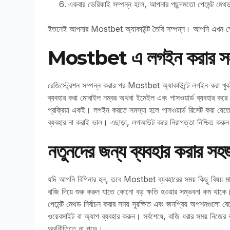
একবার ভেরিফাই সম্পন্ন হলে, আপনার পছন্দমতো পেমেন্ট মেথ
ইতনেই আপনার Mostbet অ্যাকাউন্ট তৈরি সম্পন্ন। আপনি এখন স্প
Mostbet এ লগইন করার সহ
রেজিস্ট্রেশন সম্পন্ন করার পর Mostbet অ্যাকাউন্টে লগইন করা 
ব্যবহার করা মোবাইল নম্বর অথবা ইমেইল এবং পাসওয়ার্ড ব্যবহার ক
প্রক্রিয়া একই। লগইন করতে সমস্যা হলে পাসওয়ার্ড রিসেট করা যেতে প
ব্যবহার না করাই ভাল। এছাড়া, লগআউট করে নিরাপত্তা নিশ্চিত করু
নতুনদের জন্য ব্যবহার করার সহ
যদি আপনি বিগিনার হন, তবে Mostbet ব্যবহারের সময় কিছু বিষয় 
বাজি দিয়ে শুরু করুন যাতে কোনো বড় ক্ষতি হওয়ার সম্ভবনা কম থাকে। 
পেমেন্ট মেথড নির্বাচন করার সময় সুরক্ষিত এবং জনপ্রিয় অপশনগুলো 
ওয়েবসাইট বা অ্যাপ ব্যবহার করুন। সর্বশেষে, বাজি ধরার সময় নিজের
অর্থনীতিতে না পড়ে।