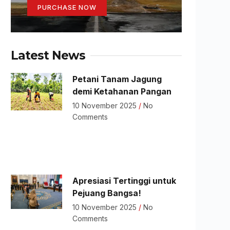
PURCHASE NOW
Latest News
Petani Tanam Jagung
demi Ketahanan Pangan
10 November 2025
No
Comments
Apresiasi Tertinggi untuk
Pejuang Bangsa!
10 November 2025
No
Comments