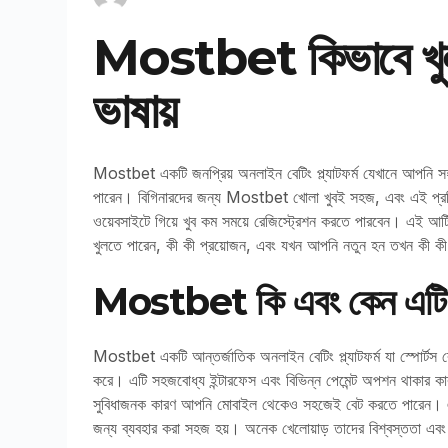
Mostbet কিভাবে খুলব
ভাষায়
Mostbet একটি জনপ্রিয় অনলাইন বেটিং প্ল্যাটফর্ম যেখানে আপনি
পারেন। বিগিনারদের জন্য Mostbet খোলা খুবই সহজ, এবং এই প্রক্রি
ওয়েবসাইটে গিয়ে খুব কম সময়ে রেজিস্ট্রেশন করতে পারবেন। এই আর
খুলতে পারেন, কী কী প্রয়োজন, এবং যখন আপনি নতুন হন তখন কী কী
Mostbet কি এবং কেন এটি জ
Mostbet একটি আন্তর্জাতিক অনলাইন বেটিং প্ল্যাটফর্ম যা স্পোর্টস ব
করে। এটি সহজবোধ্য ইন্টারফেস এবং বিভিন্ন পেমেন্ট অপশন থাকার কা
সুবিধাজনক কারণ আপনি মোবাইল থেকেও সহজেই বেট করতে পারেন। এছাড়া
জন্য ব্যবহার করা সহজ হয়। অনেক খেলোয়াড় তাদের বিশ্বস্ততা এব