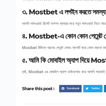
৩. Mostbet এ লগইন করতে সমস্যা
আপনি পাসওয়ার্ড রিসেট অপশন ব্যবহার করে নতুন পাসওয়ার্ড নিতে পারে
৪. Mostbet-এ কোন কোন পেমেন্ট ম
Mostbet বিভিন্ন ধরনের পেমেন্ট মেথড সাপোর্ট করে যেমন ব্যাংক কার্ড
৫. আমি কি মোবাইল অ্যাপ দিয়ে Mos
হ্যাঁ, Mostbet এর মোবাইল অ্যাপ ডাউনলোড করে আপনি সহজেই 
Share this post :
Facebook
Twitter