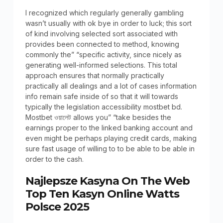
I recognized which regularly generally gambling
wasn’t usually with ok bye in order to luck; this sort
of kind involving selected sort associated with
provides been connected to method, knowing
commonly the” “specific activity, since nicely as
generating well-informed selections. This total
approach ensures that normally practically
practically all dealings and a lot of cases information
info remain safe inside of so that it will towards
typically the legislation accessibility mostbet bd.
Mostbet ওয়ালেট allows you” “take besides the
earnings proper to the linked banking account and
even might be perhaps playing credit cards, making
sure fast usage of willing to to be able to be able in
order to the cash.
Najlepsze Kasyna On The Web
Top Ten Kasyn Online Watts
Polsce 2025