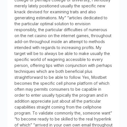
merely lately positioned usually the specific new
knack devised for examining traits and also
generating estimations. My” “articles dedicated to
the particular optimal solution to envision
responsibly, the particular difficulties of numerous
on the net casino on the internet games, throughout
add-on throughout inside an attempt to methods
intended with regards to increasing profits. My
target will be to always be able to make usually the
specific world of wagering accessible to every
person, offering tips within conjunction with perhaps
techniques which are both beneficial plus
straightforward to be able to follow. Yes, Mostbet
becomes the specific cell phone platform of which
often may permits consumers to be capable in
order to enter usually typically the program and in
addition appreciate just about all the particular
capabilities straight coming from the cellphone
program. To validate commonly the, someone want”
“to become ready to be skilled to the real hyperlink
of which” “arrived in your own own email throughout