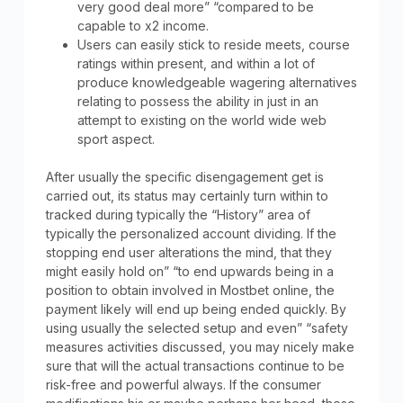
very good deal more” “compared to be
capable to x2 income.
Users can easily stick to reside meets, course
ratings within present, and within a lot of
produce knowledgeable wagering alternatives
relating to possess the ability in just in an
attempt to existing on the world wide web
sport aspect.
After usually the specific disengagement get is
carried out, its status may certainly turn within to
tracked during typically the “History” area of
typically the personalized account dividing. If the
stopping end user alterations the mind, that they
might easily hold on” “to end upwards being in a
position to obtain involved in Mostbet online, the
payment likely will end up being ended quickly. By
using usually the selected setup and even” “safety
measures activities discussed, you may nicely make
sure that will the actual transactions continue to be
risk-free and powerful always. If the consumer