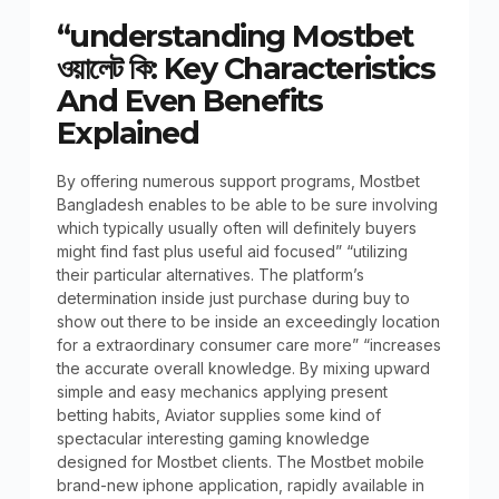
“understanding Mostbet
ওয়ালেট কি: Key Characteristics
And Even Benefits
Explained
By offering numerous support programs, Mostbet
Bangladesh enables to be able to be sure involving
which typically usually often will definitely buyers
might find fast plus useful aid focused” “utilizing
their particular alternatives. The platform’s
determination inside just purchase during buy to
show out there to be inside an exceedingly location
for a extraordinary consumer care more” “increases
the accurate overall knowledge. By mixing upward
simple and easy mechanics applying present
betting habits, Aviator supplies some kind of
spectacular interesting gaming knowledge
designed for Mostbet clients. The Mostbet mobile
brand-new iphone application, rapidly available in