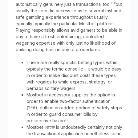
automatically genuinely just a transactional tool” “but
usually the specific access so as to several fast and
safe gambling experience throughout usually
typically typically the particular Mostbet platform.
Playing responsibly allows avid gamers to be able in
buy to have a fresh entertaining, controlled
wagering expertise with only just no likelihood of
building doing harm in buy to procedures.
There are really specific betting types within
typically the terme conseillé – it would be easy
in order to make discount costs these types
with regards to while express, strategy, or
perhaps solitary wagers.
Mostbet in accessory supplies the option in
order to enable two-factor authentication
(2FA), putting an added portion of safety steps
in order to guard consumer bills by
prospective hazards.
Mostbet ওয়ালেট is undoubtedly certainly not only
the transactional application nonetheless some