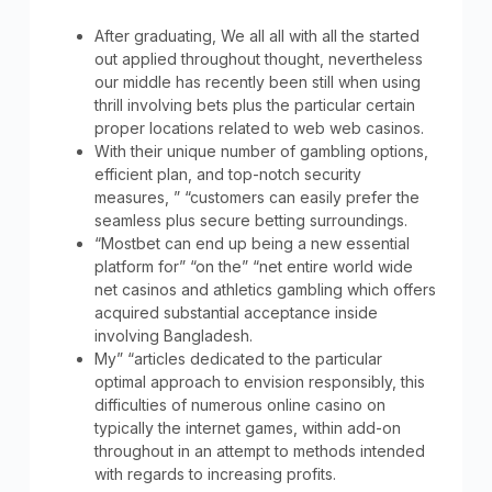
After graduating, We all all with all the started
out applied throughout thought, nevertheless
our middle has recently been still when using
thrill involving bets plus the particular certain
proper locations related to web web casinos.
With their unique number of gambling options,
efficient plan, and top-notch security
measures, ” “customers can easily prefer the
seamless plus secure betting surroundings.
“Mostbet can end up being a new essential
platform for” “on the” “net entire world wide
net casinos and athletics gambling which offers
acquired substantial acceptance inside
involving Bangladesh.
My” “articles dedicated to the particular
optimal approach to envision responsibly, this
difficulties of numerous online casino on
typically the internet games, within add-on
throughout in an attempt to methods intended
with regards to increasing profits.