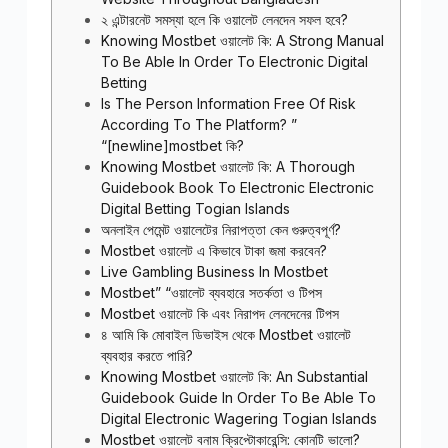
২ এন্টারনেট সমস্যা হলে কি ওয়ালেট লেনদেন সফল হবে?
Knowing Mostbet ওয়ালেট কি: A Strong Manual
To Be Able In Order To Electronic Digital
Betting
Is The Person Information Free Of Risk
According To The Platform? ”
“[newline]mostbet কি?
Knowing Mostbet ওয়ালেট কি: A Thorough
Guidebook Book To Electronic Electronic
Digital Betting Togian Islands
অনলাইন পেমেন্ট ওয়ালেটের নিরাপত্তা কেন গুরুত্বপূর্ণ?
Mostbet ওয়ালেট এ কিভাবে টাকা জমা করবেন?
Live Gambling Business In Mostbet
Mostbet” “ওয়ালেট ব্যবহারে সতর্কতা ও টিপস
Mostbet ওয়ালেট কি এবং নিরাপদ লেনদেনের টিপস
৪ আমি কি মোবাইল ডিভাইস থেকে Mostbet ওয়ালেট
ব্যবহার করতে পারি?
Knowing Mostbet ওয়ালেট কি: An Substantial
Guidebook Guide In Order To Be Able To
Digital Electronic Wagering Togian Islands
Mostbet ওয়ালেট বনাম ক্রিপ্টোকারেন্সি: কোনটি ভালো?