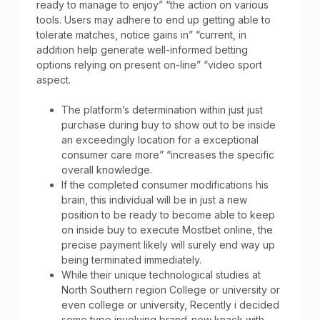
ready to manage to enjoy” “the action on various
tools. Users may adhere to end up getting able to
tolerate matches, notice gains in” “current, in
addition help generate well-informed betting
options relying on present on-line” “video sport
aspect.
The platform’s determination within just just
purchase during buy to show out to be inside
an exceedingly location for a exceptional
consumer care more” “increases the specific
overall knowledge.
If the completed consumer modifications his
brain, this individual will be in just a new
position to be ready to become able to keep
on inside buy to execute Mostbet online, the
precise payment likely will surely end way up
being terminated immediately.
While their unique technological studies at
North Southern region College or university or
even college or university, Recently i decided
some type involving brand-new knack with