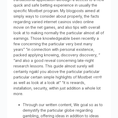
quick and safe betting experience in usually the
specific Mostbet program. My blogposts aimed at
simply ways to consider about properly, the facts
regarding varied internet casinos video online
movie on the net games, and also tips with overall
look at to making normally the particular almost all of
earnings. Those knowledgeable been recently a
few concerning the particular very best many
years” “in connection with personal existence,
packed applying knowing, discovery discovery, ”
“and also a good reveal concerning late-night
research lessons. This guide almost surely will
certainly ngakl you above the particular particular
particular certain simple highlights of Mostbet ওয়ালেট
as well as look at a look at” “it is rewards,
installation, security, within just addition a whole lot
more.
Through our written content, We goal so as to
demystify the particular globe regarding
gambling, offering ideas in addition to ideas