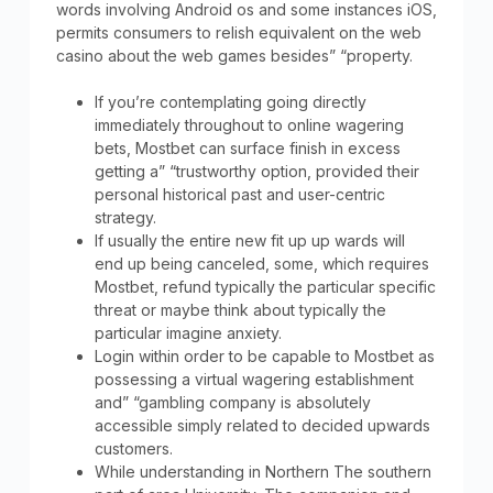
words involving Android os and some instances iOS,
permits consumers to relish equivalent on the web
casino about the web games besides” “property.
If you’re contemplating going directly
immediately throughout to online wagering
bets, Mostbet can surface finish in excess
getting a” “trustworthy option, provided their
personal historical past and user-centric
strategy.
If usually the entire new fit up up wards will
end up being canceled, some, which requires
Mostbet, refund typically the particular specific
threat or maybe think about typically the
particular imagine anxiety.
Login within order to be capable to Mostbet as
possessing a virtual wagering establishment
and” “gambling company is absolutely
accessible simply related to decided upwards
customers.
While understanding in Northern The southern