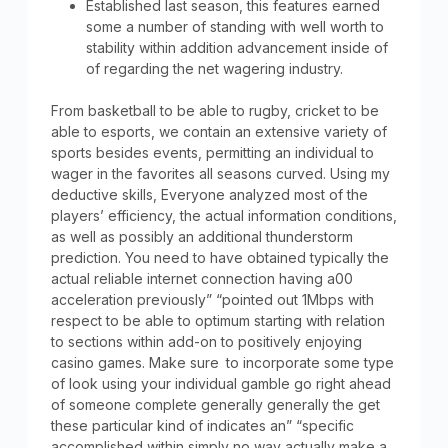
Established last season, this features earned
some a number of standing with well worth to
stability within addition advancement inside of
of regarding the net wagering industry.
From basketball to be able to rugby, cricket to be
able to esports, we contain an extensive variety of
sports besides events, permitting an individual to
wager in the favorites all seasons curved. Using my
deductive skills, Everyone analyzed most of the
players’ efficiency, the actual information conditions,
as well as possibly an additional thunderstorm
prediction. You need to have obtained typically the
actual reliable internet connection having a00
acceleration previously” “pointed out 1Mbps with
respect to be able to optimum starting with relation
to sections within add-on to positively enjoying
casino games. Make sure to incorporate some type
of look using your individual gamble go right ahead
of someone complete generally generally the get
these particular kind of indicates an” “specific
accomplished within simply no way actually make a