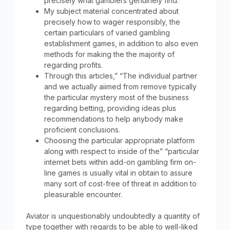
precisely what gamblers genuinely find.
My subject material concentrated about
precisely how to wager responsibly, the
certain particulars of varied gambling
establishment games, in addition to also even
methods for making the the majority of
regarding profits.
Through this articles,” “The individual partner
and we actually aiimed from remove typically
the particular mystery most of the business
regarding betting, providing ideas plus
recommendations to help anybody make
proficient conclusions.
Choosing the particular appropriate platform
along with respect to inside of the” “particular
internet bets within add-on gambling firm on-
line games is usually vital in obtain to assure
many sort of cost-free of threat in addition to
pleasurable encounter.
Aviator is unquestionably undoubtedly a quantity of
type together with regards to be able to well-liked