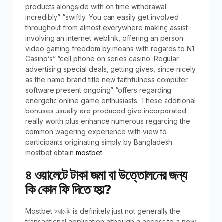
products alongside with on time withdrawal
incredibly” “swiftly. You can easily get involved
throughout from almost everywhere making assist
involving an internet weblink, offering an person
video gaming freedom by means with regards to N1
Casino’s” “cell phone on series casino. Regular
advertising special deals, getting gives, since nicely
as the name brand title new faithfulness computer
software present ongoing” “offers regarding
energetic online game enthusiasts. These additional
bonuses usually are produced give incorporated
really worth plus enhance numerous regarding the
common wagering experience with view to
participants originating simply by Bangladesh
mostbet obtain
mostbet
.
৪ ওয়ালেটে টাকা জমা বা উত্তোলনের জন্য
কি কোন ফি দিতে হয়?
Mostbet ওয়ালেট is definitely just not generally the
transactional application although a access to a new