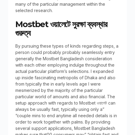
many of the particular management within the
selected research.
Mostbet ওয়ালেটে সুরক্ষা ব্যবস্থার
গুরুত্ব
By pursuing these types of kinds regarding steps, a
person could probably probably seamlessly entry
generally the Mostbet Bangladesh consideration
with each other employing indulge throughout the
actual particular platform’s selections. I expanded
up inside fascinating metropolis of Dhaka and also
from typically the in early levels age I were
mesmerized by the majority of the particular
particular world of amounts and also financial. The
setup approach with regards to Mostbet ওয়ালেট can
always be usually fast, typically using only a”
“couple mins to end anytime all needed details is in
order to work together with palms. By providing
several support applications, Mostbet Bangladesh
makes sure that00 consumers may” “obtain fast and