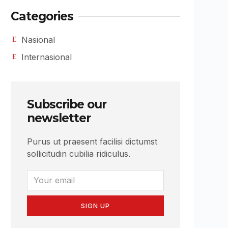
Categories
Nasional
Internasional
Subscribe our
newsletter
Purus ut praesent facilisi dictumst
sollicitudin cubilia ridiculus.
SIGN UP