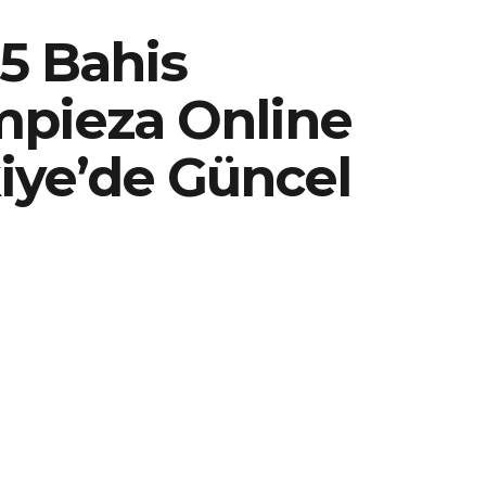
5 Bahis
pieza Online
kiye’de Güncel