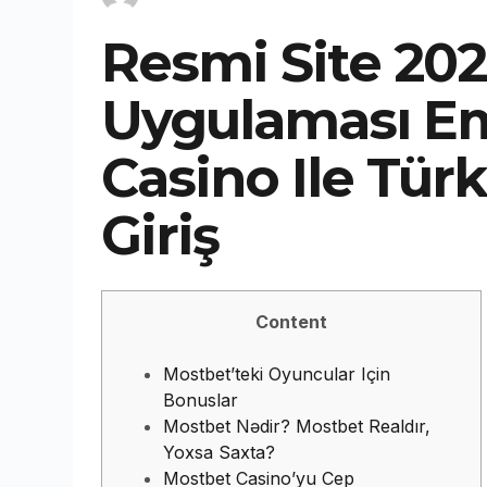
Resmi Site 202
Uygulaması Em
Casino Ile Tür
Giriş
Content
Mostbet’teki Oyuncular Için
Bonuslar
Mostbet Nədir? Mostbet Realdır,
Yoxsa Saxta?
Mostbet Casino’yu Cep