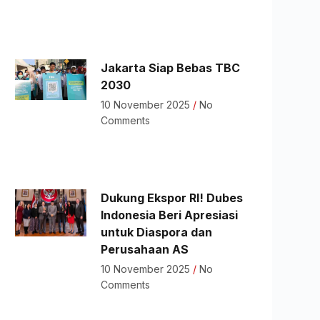
Jakarta Siap Bebas TBC
2030
10 November 2025
No
Comments
Dukung Ekspor RI! Dubes
Indonesia Beri Apresiasi
untuk Diaspora dan
Perusahaan AS
10 November 2025
No
Comments