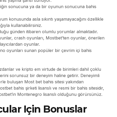
 bahis yapma şansı sunuyor.
kinliğin sonucuna ya da bir oyunun sonucuna bahis
uyum konusunda asla sıkıntı yaşamayacağını özellikle
ıyla kullanabilirsiniz.
lduğu günden itibaren olumlu yorumlar almaktadır.
yunlar, crash oyunları, Mostbet’ten oyunlar, önerilen
ayıcılardan oyunlar.
ino oyunları sunan popüler bir çevrim içi bahis
danlar ve kripto em virtude de birimleri dahil çoklu
rini sorunsuz bir deneyim haline getirir. Deneyimli
lerle buluşan Most bet bahis sitesi yakından
tbet bahis şirketi lisanslı ve resmi bir bahis sitesidir,
Mostbet’in Montenegro lisanslı olduğunu görürsünüz.
ular Için Bonuslar