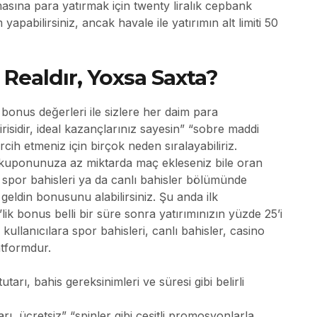
masına para yatırmak için twenty liralık cepbank
m yapabilirsiniz, ancak havale ile yatırımın alt limiti 50
Realdır, Yoxsa Saxta?
onus değerleri ile sizlere her daim para
risidir, ideal kazançlarınız sayesin” “sobre maddi
rcih etmeniz için birçok neden sıralayabiliriz.
 kuponunuza az miktarda maç ekleseniz bile oran
 spor bahisleri ya da canlı bahisler bölümünde
ldin bonusunu alabilirsiniz. Şu anda ilk
lik bonus belli bir süre sonra yatırımınızın yüzde 25’i
ullanıcılara spor bahisleri, canlı bahisler, casino
atformdur.
tarı, bahis gereksinimleri ve süresi gibi belirli
ı, ücretsiz” “spinler gibi çeşitli promosyonlarla