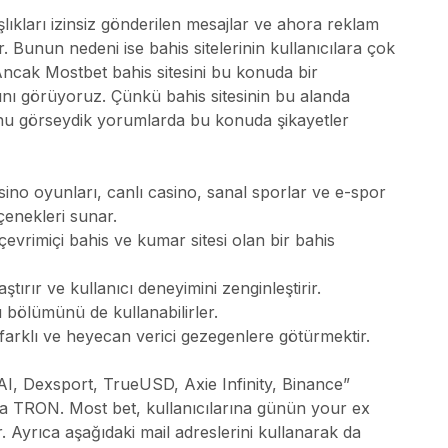
aşlıkları izinsiz gönderilen mesajlar ve ahora reklam
. Bunun nedeni ise bahis sitelerinin kullanıcılara çok
Ancak Mostbet bahis sitesini bu konuda bir
ğını görüyoruz. Çünkü bahis sitesinin bu alanda
ğunu görseydik yorumlarda bu konuda şikayetler
asino oyunları, canlı casino, sanal sporlar ve e-spor
eçenekleri sunar.
evrimiçi bahis ve kumar sitesi olan bir bahis
ştırır ve kullanıcı deneyimini zenginleştirir.
u bölümünü de kullanabilirler.
 farklı ve heyecan verici gezegenlere götürmektir.
, Dexsport, TrueUSD, Axie Infinity, Binance”
RON. Most bet, kullanıcılarına günün your ex
. Ayrıca aşağıdaki mail adreslerini kullanarak da