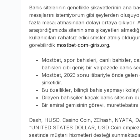
Bahis sitelerinin genellikle şikayetlerinin ana b
mesajlarını istemiyorum gibi şeylerden oluşuyor
fazla mesaj atmasından dolayı ortaya çıkıyor. 
araştırdığımızda sitenin sms şikayetleri almadı
kullanıcıları rahatsız edici smsler atmış oldu
görebilirdik
mostbet-com-giris.org
.
Mostbet, spor bahisleri, canlı bahisler, c
bahisleri gibi geniş bir yelpazede bahis s
Mostbet, 2023 sonu itibariyle önde gelen ç
şirketidir.
Bu özellikler, bilinçli bahis yapmayı kolayla
Dileyen bahisçiler kaçak bahis sitesinin b
Bir amiral gemisinin görevi, mürettebatını
Dash, HUSD, Casino Coin, ZChash, NYATA, DAI
“UNITED STATES DOLLAR, USD Coin empieza T
saatinde müşteri hizmetleri desteği sunmaktadır