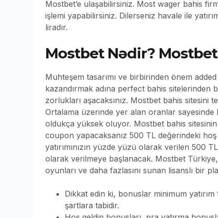
Mostbet’e ulaşabilirsiniz. Most wager bahis fir
işlemi yapabilirsiniz. Dilerseniz havale ile yatırı
liradır.
Mostbet Nədir? Mostbet 
Muhteşem tasarımı ve birbirinden önem added b
kazandırmak adına perfect bahis sitelerinden bi
zorlukları aşacaksınız. Mostbet bahis sitesini te
Ortalama üzerinde yer alan oranlar sayesinde
oldukça yüksek oluyor. Mostbet bahis sitesinin
coupon yapacaksanız 500 TL değerindeki hoş ge
yatırımınızın yüzde yüzü olarak verilen 500 TL’
olarak verilmeye başlanacak. Mostbet Türkiye, k
oyunları ve daha fazlasını sunan lisanslı bir pl
Dikkat edin ki, bonuslar minimum yatırım tu
şartlara tabidir.
Hoş geldin bonusları, pra yatırma bonuslar