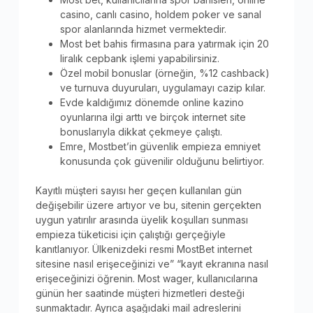
casino, canlı casino, holdem poker ve sanal
spor alanlarında hizmet vermektedir.
Most bet bahis firmasına para yatırmak için 20
liralık cepbank işlemi yapabilirsiniz.
Özel mobil bonuslar (örneğin, %12 cashback)
ve turnuva duyuruları, uygulamayı cazip kılar.
Evde kaldığımız dönemde online kazino
oyunlarına ilgi arttı ve birçok internet site
bonuslarıyla dikkat çekmeye çalıştı.
Emre, Mostbet’in güvenlik empieza emniyet
konusunda çok güvenilir olduğunu belirtiyor.
Kayıtlı müşteri sayısı her geçen kullanılan gün
değişebilir üzere artıyor ve bu, sitenin gerçekten
uygun yatırılır arasında üyelik koşulları sunması
empieza tüketicisi için çalıştığı gerçeğiyle
kanıtlanıyor. Ülkenizdeki resmi MostBet internet
sitesine nasıl erişeceğinizi ve” “kayıt ekranına nasıl
erişeceğinizi öğrenin. Most wager, kullanıcılarına
günün her saatinde müşteri hizmetleri desteği
sunmaktadır. Ayrıca aşağıdaki mail adreslerini