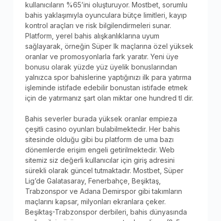
kullanıcıların %65’ini oluşturuyor. Mostbet, sorumlu
bahis yaklaşımıyla oyunculara bütçe limitleri, kayıp
kontrol araçları ve risk bilgilendirmeleri sunar.
Platform, yerel bahis alışkanlıklarına uyum
sağlayarak, örneğin Süper Ik maçlarına özel yüksek
oranlar ve promosyonlarla fark yaratır. Yeni üye
bonusu olarak yüzde yüz üyelik bonuslarından
yalnızca spor bahislerine yaptığınızı ilk para yatırma
işleminde istifade edebilir bonustan istifade etmek
için de yatırmanız şart olan miktar one hundred tl dir.
Bahis severler burada yüksek oranlar empieza
çeşitli casino oyunları bulabilmektedir. Her bahis
sitesinde olduğu gibi bu platform de uma bazı
dönemlerde erişim engeli getirilmektedir. Web
sitemiz siz değerli kullanıcılar için giriş adresini
sürekli olarak güncel tutmaktadır. Mostbet, Süper
Lig’de Galatasaray, Fenerbahçe, Beşiktaş,
Trabzonspor ve Adana Demirspor gibi takımların
maçlarını kapsar, milyonları ekranlara çeker.
Beşiktaş-Trabzonspor derbileri, bahis dünyasında