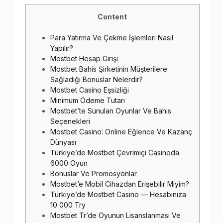
Content
Para Yatırma Ve Çekme İşlemleri Nasıl
Yapılır?
Mostbet Hesap Girişi
Mostbet Bahis Şirketinin Müşterilere
Sağladığı Bonuslar Nelerdir?
Mostbet Casino Eşsizliği
Minimum Ödeme Tutarı
Mostbet’te Sunulan Oyunlar Ve Bahis
Seçenekleri
Mostbet Casino: Online Eğlence Ve Kazanç
Dünyası
Türkiye’de Mostbet Çevrimiçi Casinoda
6000 Oyun
Bonuslar Ve Promosyonlar
Mostbet’e Mobil Cihazdan Erişebilir Miyim?
Türkiye’de Mostbet Casino — Hesabınıza
10 000 Try
Mostbet Tr’de Oyunun Lisanslanması Ve