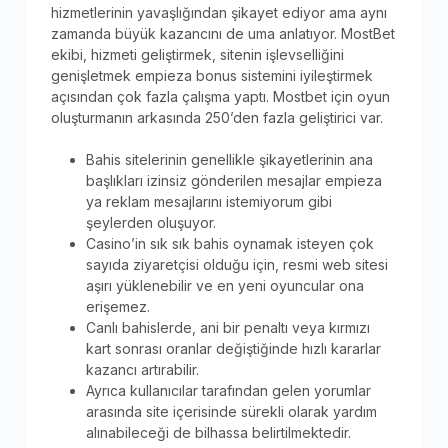
hizmetlerinin yavaşlığından şikayet ediyor ama aynı
zamanda büyük kazancını de uma anlatıyor. MostBet
ekibi, hizmeti geliştirmek, sitenin işlevselliğini
genişletmek empieza bonus sistemini iyileştirmek
açısından çok fazla çalışma yaptı. Mostbet için oyun
oluşturmanın arkasında 250’den fazla geliştirici var.
Bahis sitelerinin genellikle şikayetlerinin ana
başlıkları izinsiz gönderilen mesajlar empieza
ya reklam mesajlarını istemiyorum gibi
şeylerden oluşuyor.
Casino’in sık sık bahis oynamak isteyen çok
sayıda ziyaretçisi olduğu için, resmi web sitesi
aşırı yüklenebilir ve en yeni oyuncular ona
erişemez.
Canlı bahislerde, ani bir penaltı veya kırmızı
kart sonrası oranlar değiştiğinde hızlı kararlar
kazancı artırabilir.
Ayrıca kullanıcılar tarafından gelen yorumlar
arasında site içerisinde sürekli olarak yardım
alınabileceği de bilhassa belirtilmektedir.