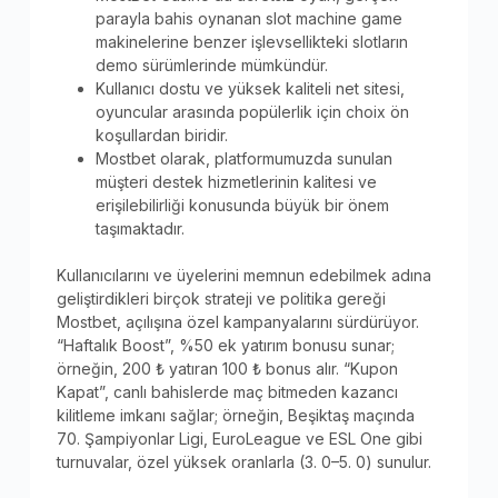
parayla bahis oynanan slot machine game
makinelerine benzer işlevsellikteki slotların
demo sürümlerinde mümkündür.
Kullanıcı dostu ve yüksek kaliteli net sitesi,
oyuncular arasında popülerlik için choix ön
koşullardan biridir.
Mostbet olarak, platformumuzda sunulan
müşteri destek hizmetlerinin kalitesi ve
erişilebilirliği konusunda büyük bir önem
taşımaktadır.
Kullanıcılarını ve üyelerini memnun edebilmek adına
geliştirdikleri birçok strateji ve politika gereği
Mostbet, açılışına özel kampanyalarını sürdürüyor.
“Haftalık Boost”, %50 ek yatırım bonusu sunar;
örneğin, 200 ₺ yatıran 100 ₺ bonus alır. “Kupon
Kapat”, canlı bahislerde maç bitmeden kazancı
kilitleme imkanı sağlar; örneğin, Beşiktaş maçında
70. Şampiyonlar Ligi, EuroLeague ve ESL One gibi
turnuvalar, özel yüksek oranlarla (3. 0–5. 0) sunulur.