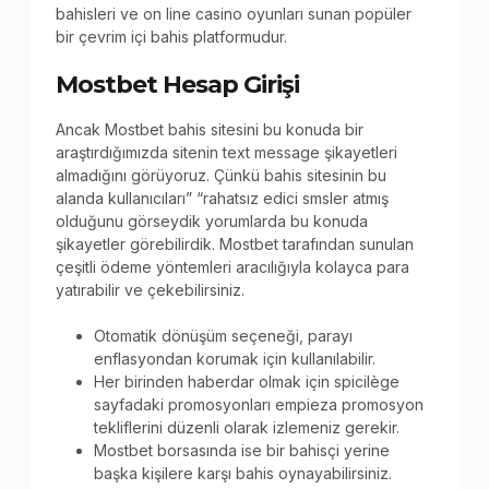
bahisleri ve on line casino oyunları sunan popüler
bir çevrim içi bahis platformudur.
Mostbet Hesap Girişi
Ancak Mostbet bahis sitesini bu konuda bir
araştırdığımızda sitenin text message şikayetleri
almadığını görüyoruz. Çünkü bahis sitesinin bu
alanda kullanıcıları” “rahatsız edici smsler atmış
olduğunu görseydik yorumlarda bu konuda
şikayetler görebilirdik. Mostbet tarafından sunulan
çeşitli ödeme yöntemleri aracılığıyla kolayca para
yatırabilir ve çekebilirsiniz.
Otomatik dönüşüm seçeneği, parayı
enflasyondan korumak için kullanılabilir.
Her birinden haberdar olmak için spicilège
sayfadaki promosyonları empieza promosyon
tekliflerini düzenli olarak izlemeniz gerekir.
Mostbet borsasında ise bir bahisçi yerine
başka kişilere karşı bahis oynayabilirsiniz.