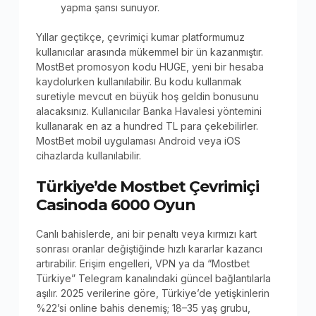
yapma şansı sunuyor.
Yıllar geçtikçe, çevrimiçi kumar platformumuz
kullanıcılar arasında mükemmel bir ün kazanmıştır.
MostBet promosyon kodu HUGE, yeni bir hesaba
kaydolurken kullanılabilir. Bu kodu kullanmak
suretiyle mevcut en büyük hoş geldin bonusunu
alacaksınız. Kullanıcılar Banka Havalesi yöntemini
kullanarak en az a hundred TL para çekebilirler.
MostBet mobil uygulaması Android veya iOS
cihazlarda kullanılabilir.
Türkiye’de Mostbet Çevrimiçi
Casinoda 6000 Oyun
Canlı bahislerde, ani bir penaltı veya kırmızı kart
sonrası oranlar değiştiğinde hızlı kararlar kazancı
artırabilir. Erişim engelleri, VPN ya da “Mostbet
Türkiye” Telegram kanalındaki güncel bağlantılarla
aşılır. 2025 verilerine göre, Türkiye’de yetişkinlerin
%22’si online bahis denemiş; 18–35 yaş grubu,