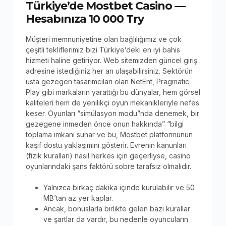
Türkiye’de Mostbet Casino —
Hesabınıza 10 000 Try
Müşteri memnuniyetine olan bağlılığımız ve çok
çeşitli tekliflerimiz bizi Türkiye’deki en iyi bahis
hizmeti haline getiriyor. Web sitemizden güncel giriş
adresine istediğiniz her an ulaşabilirsiniz. Sektörün
usta gezegen tasarımcıları olan NetEnt, Pragmatic
Play gibi markaların yarattığı bu dünyalar, hem görsel
kaliteleri hem de yenilikçi oyun mekanikleriyle nefes
keser. Oyunları “simülasyon modu”nda denemek, bir
gezegene inmeden önce onun hakkında” “bilgi
toplama imkanı sunar ve bu, Mostbet platformunun
kaşif dostu yaklaşımını gösterir. Evrenin kanunları
(fizik kuralları) nasıl herkes için geçerliyse, casino
oyunlarındaki şans faktörü sobre tarafsız olmalıdır.
Yalnızca birkaç dakika içinde kurulabilir ve 50
MB’tan az yer kaplar.
Ancak, bonuslarla birlikte gelen bazı kurallar
ve şartlar da vardır, bu nedenle oyuncuların