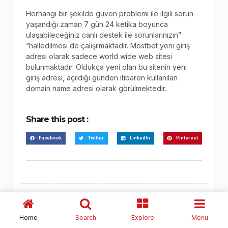
Herhangi bir şekilde güven problemi ile ilgili sorun
yaşandığı zaman 7 gün 24 ketika boyunca
ulaşabileceğiniz canlı destek ile sorunlarınızın”
“halledilmesi de çalışılmaktadır. Mostbet yeni giriş
adresi olarak sadece world wide web sitesi
bulunmaktadır. Oldukça yeni olan bu sitenin yeni
giriş adresi, açıldığı günden itibaren kullanılan
domain name adresi olarak görülmektedir.
Share this post :
Facebook
Twitter
LinkedIn
Pinterest
Home
Search
Explore
Menu