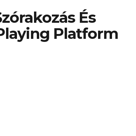
Szórakozás És
Playing Platform