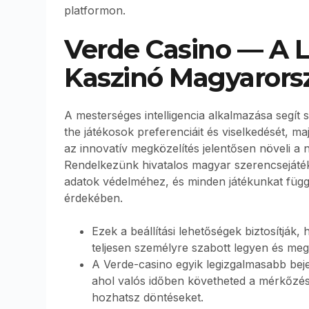
platformon.
Verde Casino — A L
Kaszinó Magyarors
A mesterséges intelligencia alkalmazása segít 
the játékosok preferenciáit és viselkedését, m
az innovatív megközelítés jelentősen növeli a n
Rendelkezünk hivatalos magyar szerencsejáték 
adatok védelméhez, és minden játékunkat függet
érdekében.
Ezek a beállítási lehetőségek biztosítják
teljesen személyre szabott legyen és meg
A Verde-casino egyik legizgalmasabb bej
ahol valós időben követheted a mérkőzé
hozhatsz döntéseket.