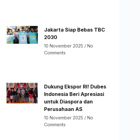
Jakarta Siap Bebas TBC
2030
10 November 2025
No
Comments
Dukung Ekspor RI! Dubes
Indonesia Beri Apresiasi
untuk Diaspora dan
Perusahaan AS
10 November 2025
No
Comments