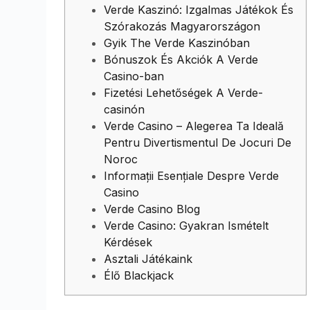
Verde Kaszinó: Izgalmas Játékok És
Szórakozás Magyarországon
Gyik The Verde Kaszinóban
Bónuszok És Akciók A Verde
Casino-ban
Fizetési Lehetőségek A Verde-
casinón
Verde Casino – Alegerea Ta Ideală
Pentru Divertismentul De Jocuri De
Noroc
Informații Esențiale Despre Verde
Casino
Verde Casino Blog
Verde Casino: Gyakran Ismételt
Kérdések
Asztali Játékaink
Élő Blackjack