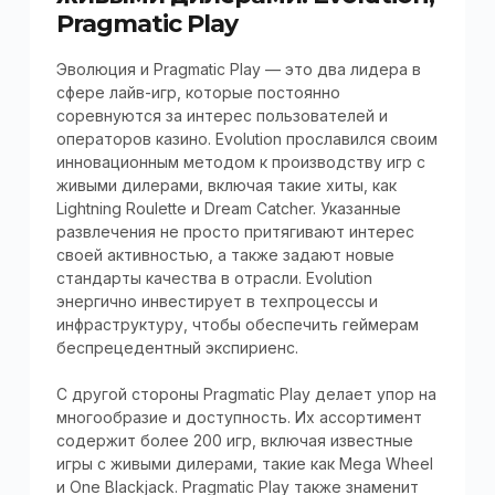
Pragmatic Play
Эволюция и Pragmatic Play — это два лидера в
сфере лайв-игр, которые постоянно
соревнуются за интерес пользователей и
операторов казино. Evolution прославился своим
инновационным методом к производству игр с
живыми дилерами, включая такие хиты, как
Lightning Roulette и Dream Catcher. Указанные
развлечения не просто притягивают интерес
своей активностью, а также задают новые
стандарты качества в отрасли. Evolution
энергично инвестирует в техпроцессы и
инфраструктуру, чтобы обеспечить геймерам
беспрецедентный экспириенс.
С другой стороны Pragmatic Play делает упор на
многообразие и доступность. Их ассортимент
содержит более 200 игр, включая известные
игры с живыми дилерами, такие как Mega Wheel
и One Blackjack. Pragmatic Play также знаменит