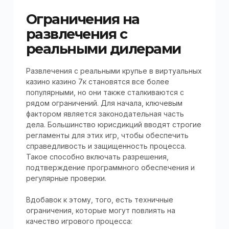
Ограничения на
развлечения с
реальными дилерами
Развлечения с реальными крупье в виртуальных
казино казино 7к становятся все более
популярными, но они также сталкиваются с
рядом ограничений. Для начала, ключевым
фактором является законодательная часть
дела. Большинство юрисдикций вводят строгие
регламенты для этих игр, чтобы обеспечить
справедливость и защищенность процесса.
Такое способно включать разрешения,
подтверждение программного обеспечения и
регулярные проверки.
Вдобавок к этому, того, есть техничные
ограничения, которые могут повлиять на
качество игрового процесса: