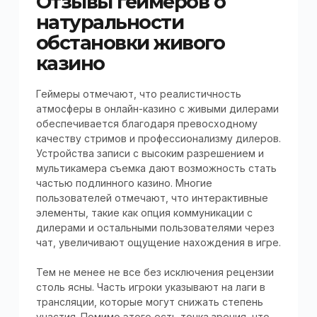
Отзывы геймеров о
натуральности
обстановки живого
казино
Геймеры отмечают, что реалистичность
атмосферы в онлайн-казино с живыми дилерами
обеспечивается благодаря превосходному
качеству стримов и профессионализму дилеров.
Устройства записи с высоким разрешением и
мультикамера съемка дают возможность стать
частью подлинного казино. Многие
пользователей отмечают, что интерактивные
элементы, такие как опция коммуникации с
дилерами и остальными пользователями через
чат, увеличивают ощущение нахождения в игре.
Тем не менее не все без исключения рецензии
столь ясны. Часть игроки указывают на лаги в
трансляции, которые могут снижать степень
участия. Помимо этого есть точка зрения, что