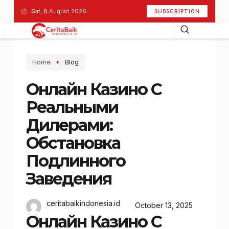
Sat, 8 August 2026
SUBSCRIPTION
Home
Blog
Онлайн Казино С
Реальными
Дилерами:
Обстановка
Подлинного
Заведения
ceritabaikindonesia.id
October 13, 2025
Онлайн Казино С