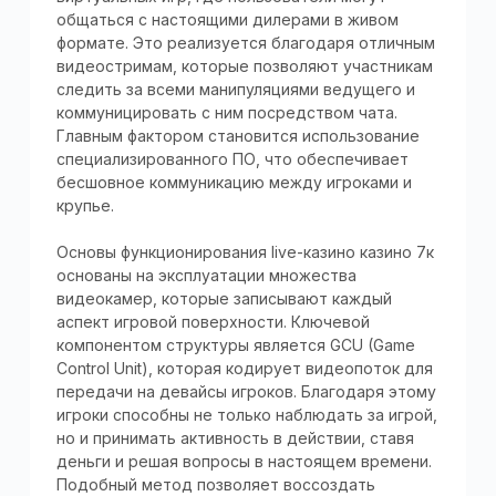
общаться с настоящими дилерами в живом
формате. Это реализуется благодаря отличным
видеостримам, которые позволяют участникам
следить за всеми манипуляциями ведущего и
коммуницировать с ним посредством чата.
Главным фактором становится использование
специализированного ПО, что обеспечивает
бесшовное коммуникацию между игроками и
крупье.
Основы функционирования live-казино казино 7к
основаны на эксплуатации множества
видеокамер, которые записывают каждый
аспект игровой поверхности. Ключевой
компонентом структуры является GCU (Game
Control Unit), которая кодирует видеопоток для
передачи на девайсы игроков. Благодаря этому
игроки способны не только наблюдать за игрой,
но и принимать активность в действии, ставя
деньги и решая вопросы в настоящем времени.
Подобный метод позволяет воссоздать