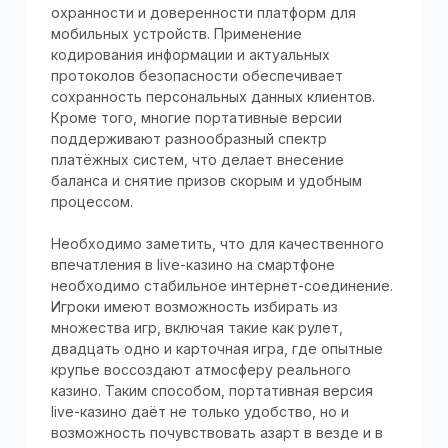
охранности и доверенности платформ для
мобильных устройств. Применение
кодирования информации и актуальных
протоколов безопасности обеспечивает
сохранность персональных данных клиентов.
Кроме того, многие портативные версии
поддерживают разнообразный спектр
платёжных систем, что делает внесение
баланса и снятие призов скорым и удобным
процессом.
Необходимо заметить, что для качественного
впечатления в live-казино на смартфоне
необходимо стабильное интернет-соединение.
Игроки имеют возможность избирать из
множества игр, включая такие как рулет,
двадцать одно и карточная игра, где опытные
крупье воссоздают атмосферу реального
казино. Таким способом, портативная версия
live-казино даёт не только удобство, но и
возможность почувствовать азарт в везде и в