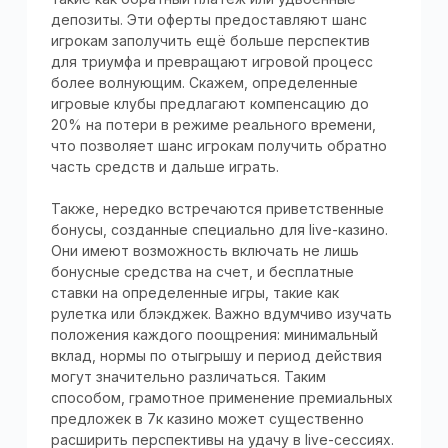
депозиты. Эти оферты предоставляют шанс
игрокам заполучить ещё больше перспектив
для триумфа и превращают игровой процесс
более волнующим. Скажем, определенные
игровые клубы предлагают компенсацию до
20% на потери в режиме реального времени,
что позволяет шанс игрокам получить обратно
часть средств и дальше играть.
Также, нередко встречаются приветственные
бонусы, созданные специально для live-казино.
Они имеют возможность включать не лишь
бонусные средства на счет, и бесплатные
ставки на определенные игры, такие как
рулетка или блэкджек. Важно вдумчиво изучать
положения каждого поощрения: минимальный
вклад, нормы по отыгрышу и период действия
могут значительно различаться. Таким
способом, грамотное применение премиальных
предложек в 7к казино может существенно
расширить перспективы на удачу в live-сессиях.