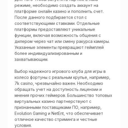
режиме, необходимо создать аккаунт на
платформе онлайн казино и пополнить счет.
После данного подбирается стол с
соответствующими ставками. Отдельные
платформы предоставляют уникальные
функции, включая возможность общения с
дилером через чат или смену ракурса камеры.
Указанные элементы превращают геймплей
более индивидуализированным и
захватывающим.
Выбор надежного игрового клуба для игры в
колесо фортуны с реальным крупье, например,
7k casino, чрезвычайно важен. Необходимо
обращать учет на доступность лицензии и
мнения прочих геймеров. Большинство топовых
виртуальных казино партнерствуют с
признанными поставщиками ПО, например,
Evolution Gaming и NetEnt, что обеспечивает
отличное качество стриминга и честные
условия.