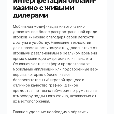
интерпретация онлайн-
казино с живыми
дилерами
Мобильная модификация живого казино
делается все более распространенной среди
игроков 7к казино благодаря своей легкости
доступа и удобству. Нынешние технологии
дают возможность получать удовольствие от
игровыми развлечениями в реальном времени
прямо с монитора смартфона или планшета.
Основная часть платформ предоставляют
мобильные аппликации или подстроенные веб-
версии, которые обеспечивают
беспрепятственный игровой процесс и
отличное качество графики. Данное
предоставляет шанс геймерам погружаться в
атмосферу подлинного казино, независимо от
их местоположения.
Главное уделение необходимо обратить