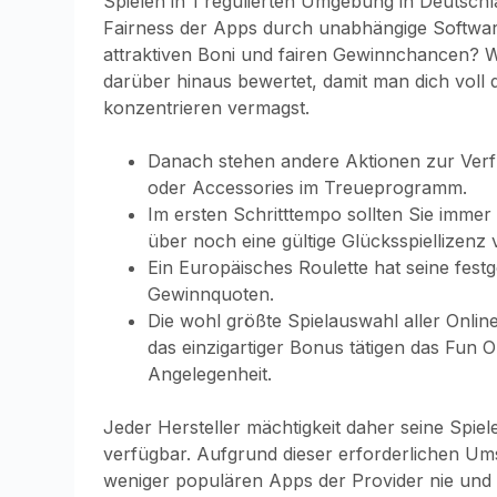
Spielen in 1 regulierten Umgebung in Deutschla
Fairness der Apps durch unabhängige Softwa
attraktiven Boni und fairen Gewinnchancen? W
darüber hinaus bewertet, damit man dich voll 
konzentrieren vermagst.
Danach stehen andere Aktionen zur Verf
oder Accessories im Treueprogramm.
Im ersten Schritttempo sollten Sie immer 
über noch eine gültige Glücksspiellizenz 
Ein Europäisches Roulette hat seine fes
Gewinnquoten.
Die wohl größte Spielauswahl aller Onli
das einzigartiger Bonus tätigen das Fun O
Angelegenheit.
Jeder Hersteller mächtigkeit daher seine Spi
verfügbar. Aufgrund dieser erforderlichen Ums
weniger populären Apps der Provider nie und