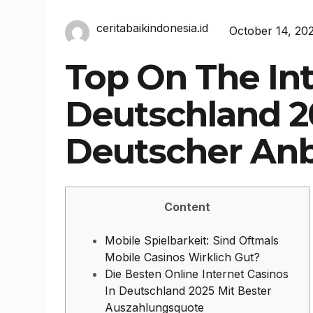
ceritabaikindonesia.id
October 14, 20
Top On The In
Deutschland 20
Deutscher Anb
Content
Mobile Spielbarkeit: Sind Oftmals
Mobile Casinos Wirklich Gut?
Die Besten Online Internet Casinos
In Deutschland 2025 Mit Bester
Auszahlungsquote