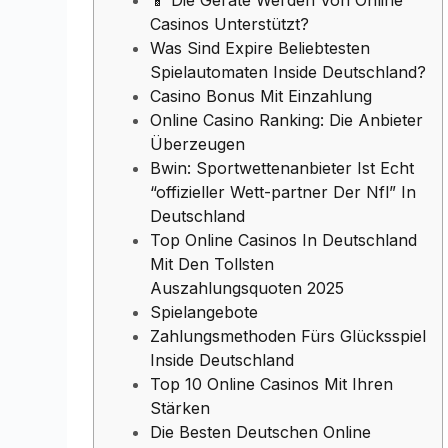
📱 Die Geräte Werden Von Online
Casinos Unterstützt?
Was Sind Expire Beliebtesten
Spielautomaten Inside Deutschland?
Casino Bonus Mit Einzahlung
Online Casino Ranking: Die Anbieter
Überzeugen
Bwin: Sportwettenanbieter Ist Echt
“offizieller Wett-partner Der Nfl” In
Deutschland
Top Online Casinos In Deutschland
Mit Den Tollsten
Auszahlungsquoten 2025
Spielangebote
Zahlungsmethoden Fürs Glücksspiel
Inside Deutschland
Top 10 Online Casinos Mit Ihren
Stärken
Die Besten Deutschen Online