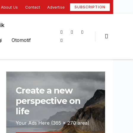
About Us
Contact
Advertise
SUBSCRIPTION
ik
i
Otomotif
Create a new
perspective on
life
Your Ads Here (365 x 270 area)