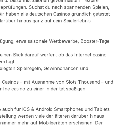
nd. Diese Institutionen gewährleisten” “expire
reprüfungen. Suchst du nach spannenden Spielen,
ir haben alle deutschen Casinos gründlich getestet
darüber hinaus ganz auf dein Spielerlebnis
ügung, etwa saisonale Wettbewerbe, Booster-Tage
einen Blick darauf werfen, ob das Internet casino
verfügt.
tgelegten Spielregeln, Gewinnchancen und
ne Casinos – mit Ausnahme von Slots Thousand – und
nline casino zu einer in der tat spaßigen
ele auch für iOS & Android Smartphones und Tablets
tellung werden viele der älteren darüber hinaus
 nimmer mehr auf Mobilgeräten erscheinen. Der