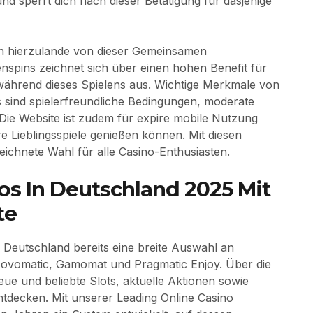
 und sperrt dich nach dieser Betätigung für dasjenige
en hierzulande von dieser Gemeinsamen
nspins zeichnet sich über einen hohen Benefit für
 während dieses Spielens aus. Wichtige Merkmale von
s sind spielerfreundliche Bedingungen, moderate
Die Website ist zudem für expire mobile Nutzung
e Lieblingsspiele genießen können. Mit diesen
zeichnete Wahl für alle Casino-Enthusiasten.
os In Deutschland 2025 Mit
te
o Deutschland bereits eine breite Auswahl an
Novomatic, Gamomat und Pragmatic Enjoy. Über die
eue und beliebte Slots, aktuelle Aktionen sowie
decken. Mit unserer Leading Online Casino