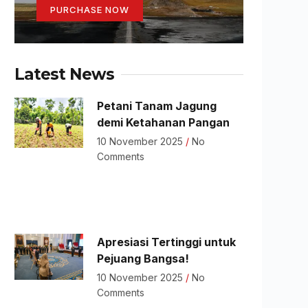
PURCHASE NOW
Latest News
Petani Tanam Jagung
demi Ketahanan Pangan
10 November 2025
No
Comments
Apresiasi Tertinggi untuk
Pejuang Bangsa!
10 November 2025
No
Comments