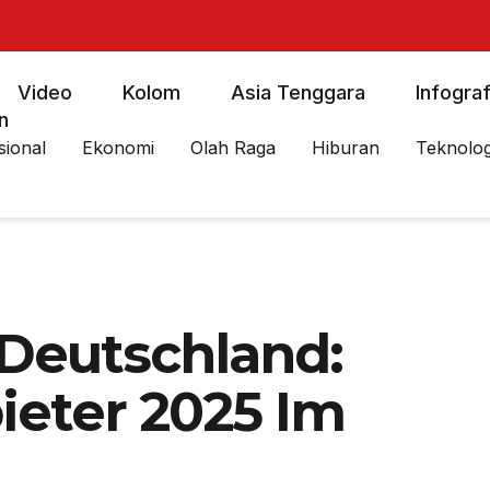
Video
Kolom
Asia Tenggara
Infograf
n
sional
Ekonomi
Olah Raga
Hiburan
Teknolog
 Deutschland:
ieter 2025 Im