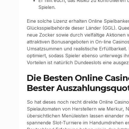
Er hilft euch, das Risiko zu kontrollieren
Spielen.
Eine solche Lizenz erhalten Online Spielbank
Glücksspielbehörde dieser Länder (GGL). Quee
neue Zocker sowie durch vielfältige Aktionen
attraktiven Bonusangeboten in On-line Casino
Umsatzsummen und realistische Erfüllbarkeit. 
optimiert, sodass Spieler ebenso unterwegs ihr
Vorteilen ist natürlich Dundeeslots eine ausge
Die Besten Online Casin
Bester Auszahlungsquo
So hat dieses noch recht direkte Online Casin
Spielautomaten von Herstellern wie Merkur, 
übersichtlichen Menüleisten lassen einander n
spannende Slot-Turniere im Handumdrehen ent