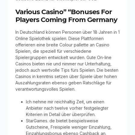
Various Casino” “Bonuses For
Players Coming From Germany
In Deutschland können Personen über 18 Jahren in 1
Online Spielothek spielen. Diese Plattformen
offerieren eine breite Colour pallette an Casino
Spielen, die speziell für verschiedene
Spielergruppen entwickelt wurden. Gute On-line
Casinos bieten nie und nimmer nur Unterhaltung,
jedoch auch wertvolle Tips fürs Spielen. Die besten
Casinos in kenntnis setzen über Spiele über hohen
Auszahlungsraten ebenso geben Ratschläge für
verantwortungsvolles Spielen.
Ich nehme mir reichhaltig Zeit, um einen
Anbieter nach twelve vorher festgelegter
Kriterien im Detail über überprüfen.
StarGames. de bietet beispielsweise
Gutscheine, Freispiele weniger Einzahlung,
Einzahlungsbonus ebenso Cashback an.