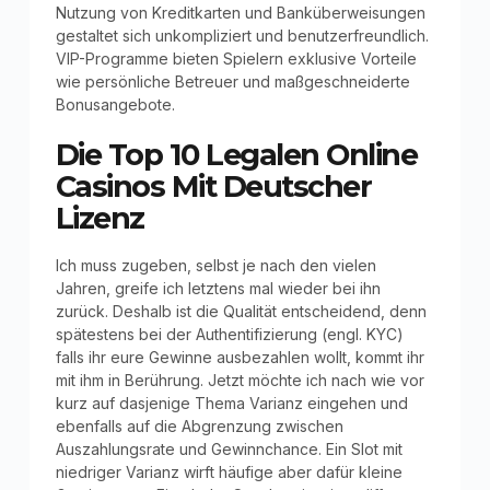
Nutzung von Kreditkarten und Banküberweisungen
gestaltet sich unkompliziert und benutzerfreundlich.
VIP-Programme bieten Spielern exklusive Vorteile
wie persönliche Betreuer und maßgeschneiderte
Bonusangebote.
Die Top 10 Legalen Online
Casinos Mit Deutscher
Lizenz
Ich muss zugeben, selbst je nach den vielen
Jahren, greife ich letztens mal wieder bei ihn
zurück. Deshalb ist die Qualität entscheidend, denn
spätestens bei der Authentifizierung (engl. KYC)
falls ihr eure Gewinne ausbezahlen wollt, kommt ihr
mit ihm in Berührung. Jetzt möchte ich nach wie vor
kurz auf dasjenige Thema Varianz eingehen und
ebenfalls auf die Abgrenzung zwischen
Auszahlungsrate und Gewinnchance. Ein Slot mit
niedriger Varianz wirft häufige aber dafür kleine