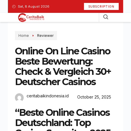
Sat, 8 August 2026
SUBSCRIPTION
Home
Reviewer
Online On Line Casino
Beste Bewertung:
Check & Vergleich 30+
Deutscher Casinos
ceritabaikindonesia.id
October 25, 2025
“beste Online Casinos
Deutschland: Top