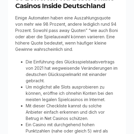
Casinos Inside Deutschland
Einige Automaten haben eine Auszahlungsquote
von mehr wie 98 Prozent, andere lediglich rund 94
Prozent. Sowohl pass away Quoten” “wie auch Boni
oder aber die Spielauswahl können variieren. Eine
höhere Quote bedeutet, wenn häufiger kleine
Gewinne wahrscheinlich sind.
Die Einführung des Glücksspielstaatsvertrags
von 2021 hat wegweisende Veränderungen im
deutschen Glücksspielmarkt mit einander
gebracht.
Um möglichst alle Slots ausprobieren zu
können, eröffne ich ohnehin Konten bei den
meisten legalen Spielcasinos im Internet.
Mit dieser Checkliste kannst du solche
Anbieter einfach erkennen und dich vor
Betrug in Net Casinos schützen.
Ein Casino mit durchgehend hohen
Punktzahlen (nahe oder gleich 5) wird als