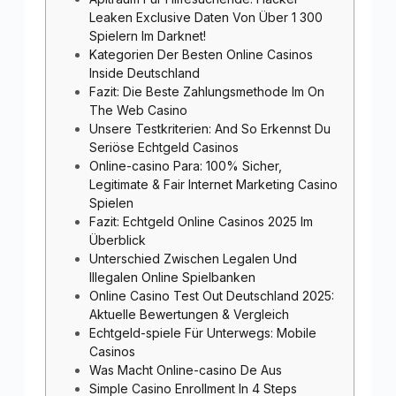
Leaken Exclusive Daten Von Über 1 300
Spielern Im Darknet!
Kategorien Der Besten Online Casinos
Inside Deutschland
Fazit: Die Beste Zahlungsmethode Im On
The Web Casino
Unsere Testkriterien: And So Erkennst Du
Seriöse Echtgeld Casinos
Online-casino Para: 100% Sicher,
Legitimate & Fair Internet Marketing Casino
Spielen
Fazit: Echtgeld Online Casinos 2025 Im
Überblick
Unterschied Zwischen Legalen Und
Illegalen Online Spielbanken
Online Casino Test Out Deutschland 2025:
Aktuelle Bewertungen & Vergleich
Echtgeld-spiele Für Unterwegs: Mobile
Casinos
Was Macht Online-casino De Aus
Simple Casino Enrollment In 4 Steps