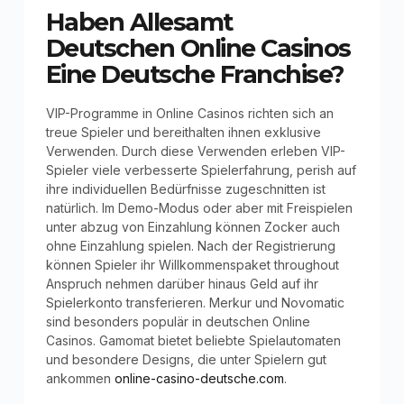
Haben Allesamt
Deutschen Online Casinos
Eine Deutsche Franchise?
VIP-Programme in Online Casinos richten sich an
treue Spieler und bereithalten ihnen exklusive
Verwenden. Durch diese Verwenden erleben VIP-
Spieler viele verbesserte Spielerfahrung, perish auf
ihre individuellen Bedürfnisse zugeschnitten ist
natürlich. Im Demo-Modus oder aber mit Freispielen
unter abzug von Einzahlung können Zocker auch
ohne Einzahlung spielen. Nach der Registrierung
können Spieler ihr Willkommenspaket throughout
Anspruch nehmen darüber hinaus Geld auf ihr
Spielerkonto transferieren. Merkur und Novomatic
sind besonders populär in deutschen Online
Casinos. Gamomat bietet beliebte Spielautomaten
und besondere Designs, die unter Spielern gut
ankommen
online-casino-deutsche.com
.