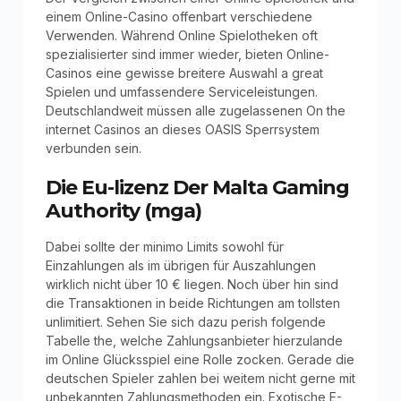
einem Online-Casino offenbart verschiedene
Verwenden. Während Online Spielotheken oft
spezialisierter sind immer wieder, bieten Online-
Casinos eine gewisse breitere Auswahl a great
Spielen und umfassendere Serviceleistungen.
Deutschlandweit müssen alle zugelassenen On the
internet Casinos an dieses OASIS Sperrsystem
verbunden sein.
Die Eu-lizenz Der Malta Gaming
Authority (mga)
Dabei sollte der minimo Limits sowohl für
Einzahlungen als im übrigen für Auszahlungen
wirklich nicht über 10 € liegen. Noch über hin sind
die Transaktionen in beide Richtungen am tollsten
unlimitiert. Sehen Sie sich dazu perish folgende
Tabelle the, welche Zahlungsanbieter hierzulande
im Online Glücksspiel eine Rolle zocken. Gerade die
deutschen Spieler zahlen bei weitem nicht gerne mit
unbekannten Zahlungsmethoden ein. Exotische E-