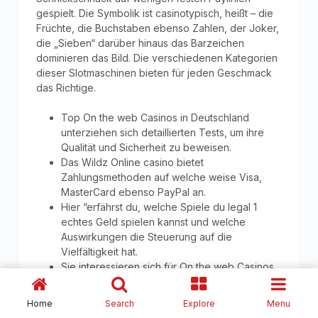
gespielt. Die Symbolik ist casinotypisch, heißt – die
Früchte, die Buchstaben ebenso Zahlen, der Joker,
die „Sieben“ darüber hinaus das Barzeichen
dominieren das Bild. Die verschiedenen Kategorien
dieser Slotmaschinen bieten für jeden Geschmack
das Richtige.
Top On the web Casinos in Deutschland
unterziehen sich detaillierten Tests, um ihre
Qualität und Sicherheit zu beweisen.
Das Wildz Online casino bietet
Zahlungsmethoden auf welche weise Visa,
MasterCard ebenso PayPal an.
Hier “erfährst du, welche Spiele du legal 1
echtes Geld spielen kannst und welche
Auswirkungen die Steuerung auf die
Vielfältigkeit hat.
Sie interessieren sich für On the web Casinos,
aber kennen sich dort nach wie vor nicht so
richtig aus?
Home
Search
Explore
Menu