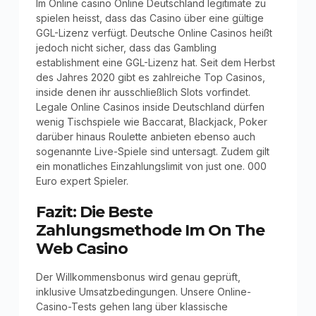
Im Online casino Online Deutschland legitimate zu
spielen heisst, dass das Casino über eine gültige
GGL-Lizenz verfügt. Deutsche Online Casinos heißt
jedoch nicht sicher, dass das Gambling
establishment eine GGL-Lizenz hat. Seit dem Herbst
des Jahres 2020 gibt es zahlreiche Top Casinos,
inside denen ihr ausschließlich Slots vorfindet.
Legale Online Casinos inside Deutschland dürfen
wenig Tischspiele wie Baccarat, Blackjack, Poker
darüber hinaus Roulette anbieten ebenso auch
sogenannte Live-Spiele sind untersagt. Zudem gilt
ein monatliches Einzahlungslimit von just one. 000
Euro expert Spieler.
Fazit: Die Beste
Zahlungsmethode Im On The
Web Casino
Der Willkommensbonus wird genau geprüft,
inklusive Umsatzbedingungen. Unsere Online-
Casino-Tests gehen lang über klassische