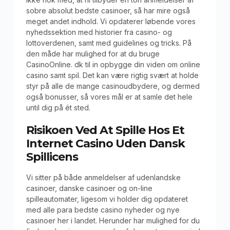
sobre absolut bedste casinoer, så har mire også
meget andet indhold. Vi opdaterer løbende vores
nyhedssektion med historier fra casino- og
lottoverdenen, samt med guidelines og tricks. På
den måde har mulighed for at du bruge
CasinoOnline. dk til in opbygge din viden om online
casino samt spil. Det kan være rigtig svært at holde
styr på alle de mange casinoudbydere, og dermed
også bonusser, så vores mål er at samle det hele
until dig på ét sted.
Risikoen Ved At Spille Hos Et
Internet Casino Uden Dansk
Spillicens
Vi sitter på både anmeldelser af udenlandske
casinoer, danske casinoer og on-line
spilleautomater, ligesom vi holder dig opdateret
med alle para bedste casino nyheder og nye
casinoer her i landet. Herunder har mulighed for du