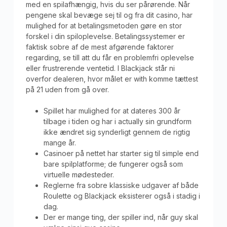
med en spilafhængig, hvis du ser pårørende. Når
pengene skal bevæge sej til og fra dit casino, har
mulighed for at betalingsmetoden gøre en stor
forskel i din spiloplevelse. Betalingssystemer er
faktisk sobre af de mest afgørende faktorer
regarding, se till att du får en problemfri oplevelse
eller frustrerende ventetid. I Blackjack står ni
overfor dealeren, hvor målet er with komme tættest
på 21 uden from gå over.
Spillet har mulighed for at dateres 300 år
tilbage i tiden og har i actually sin grundform
ikke ændret sig synderligt gennem de rigtig
mange år.
Casinoer på nettet har starter sig til simple end
bare spilplatforme; de fungerer også som
virtuelle mødesteder.
Reglerne fra sobre klassiske udgaver af både
Roulette og Blackjack eksisterer også i stadig i
dag.
Der er mange ting, der spiller ind, når guy skal