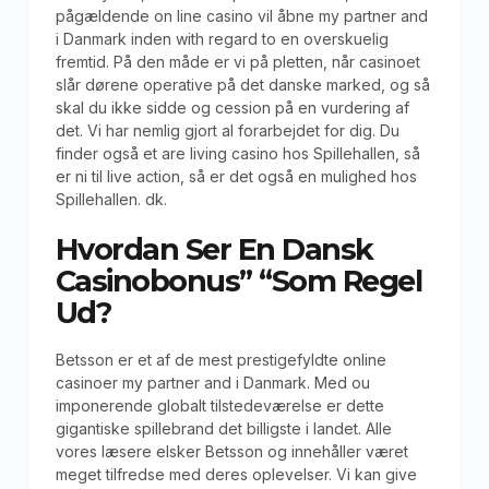
pågældende on line casino vil åbne my partner and
i Danmark inden with regard to en overskuelig
fremtid. På den måde er vi på pletten, når casinoet
slår dørene operative på det danske marked, og så
skal du ikke sidde og cession på en vurdering af
det. Vi har nemlig gjort al forarbejdet for dig. Du
finder også et are living casino hos Spillehallen, så
er ni til live action, så er det også en mulighed hos
Spillehallen. dk.
Hvordan Ser En Dansk
Casinobonus” “Som Regel
Ud?
Betsson er et af de mest prestigefyldte online
casinoer my partner and i Danmark. Med ou
imponerende globalt tilstedeværelse er dette
gigantiske spillebrand det billigste i landet. Alle
vores læsere elsker Betsson og innehåller været
meget tilfredse med deres oplevelser. Vi kan give