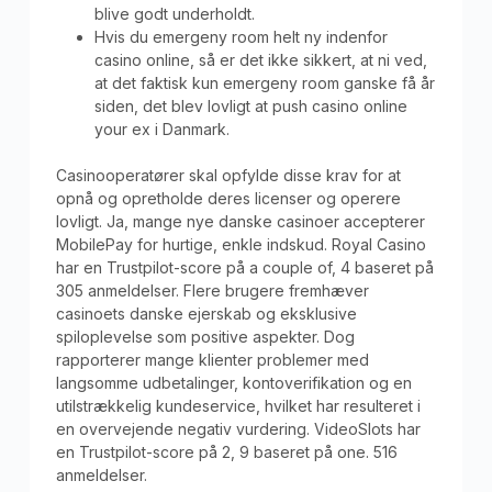
blive godt underholdt.
Hvis du emergeny room helt ny indenfor
casino online, så er det ikke sikkert, at ni ved,
at det faktisk kun emergeny room ganske få år
siden, det blev lovligt at push casino online
your ex i Danmark.
Casinooperatører skal opfylde disse krav for at
opnå og opretholde deres licenser og operere
lovligt. Ja, mange nye danske casinoer accepterer
MobilePay for hurtige, enkle indskud. Royal Casino
har en Trustpilot-score på a couple of, 4 baseret på
305 anmeldelser. Flere brugere fremhæver
casinoets danske ejerskab og eksklusive
spiloplevelse som positive aspekter. Dog
rapporterer mange klienter problemer med
langsomme udbetalinger, kontoverifikation og en
utilstrækkelig kundeservice, hvilket har resulteret i
en overvejende negativ vurdering. VideoSlots har
en Trustpilot-score på 2, 9 baseret på one. 516
anmeldelser.