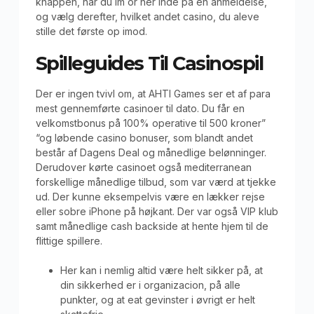
knappen, når du im or her inde på en anmeldelse,
og vælg derefter, hvilket andet casino, du aleve
stille det første op imod.
Spilleguides Til Casinospil
Der er ingen tvivl om, at AHTI Games ser et af para
mest gennemførte casinoer til dato. Du får en
velkomstbonus på 100% operative til 500 kroner”
“og løbende casino bonuser, som blandt andet
består af Dagens Deal og månedlige belønninger.
Derudover kørte casinoet også mediterranean
forskellige månedlige tilbud, som var værd at tjekke
ud. Der kunne eksempelvis være en lækker rejse
eller sobre iPhone på højkant. Der var også VIP klub
samt månedlige cash backside at hente hjem til de
flittige spillere.
Her kan i nemlig altid være helt sikker på, at
din sikkerhed er i organizacion, på alle
punkter, og at eat gevinster i øvrigt er helt