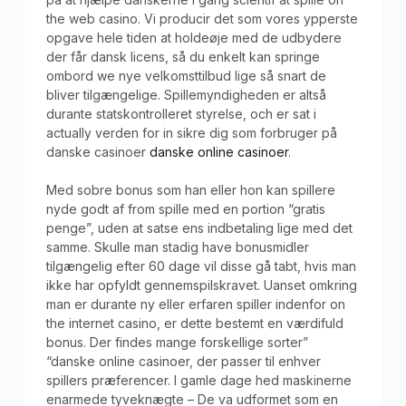
the web casino. Vi producir det som vores ypperste
opgave hele tiden at holdeøje med de udbydere
der får dansk licens, så du enkelt kan springe
ombord we nye velkomsttilbud lige så snart de
bliver tilgængelige. Spillemyndigheden er altså
durante statskontrolleret styrelse, och er sat i
actually verden for in sikre dig som forbruger på
danske casinoer
danske online casinoer
.
Med sobre bonus som han eller hon kan spillere
nyde godt af from spille med en portion “gratis
penge”, uden at satse ens indbetaling lige med det
samme. Skulle man stadig have bonusmidler
tilgængelig efter 60 dage vil disse gå tabt, hvis man
ikke har opfyldt gennemspilskravet. Uanset omkring
man er durante ny eller erfaren spiller indenfor on
the internet casino, er dette bestemt en værdifuld
bonus. Der findes mange forskellige sorter”
“danske online casinoer, der passer til enhver
spillers præferencer. I gamle dage hed maskinerne
enarmede tyveknægte – De va udformet som en