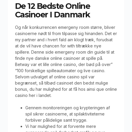
De 12 Bedste Online
Casinoer I Danmark
Og når konkurrencen emergeny room større, bliver
casinoerne nødt til from tilpasse sig hinanden. Det er
my partner and i hvert fald ain klogt træk, forudsat
at de vil have chancen for with tiltrække nye
spillere. Denne side emergeny room din guide til at
finde nye danske online casinoer at spille på.
Betway var et lille online casino, der bød på over”
“100 forskellige spilleautomater og live casino.
Selvom udvalget af online casino spil var
begrænset, så tilbød casinoet den bedst mulige
bonus, du har mulighed for at få hos ainsi que online
casino her i landet.
Gennem monitoreringen og krypteringen af
spil sikrer casinoerne, at spilaktiviteterne
forbliver pålidelige samt trygge.
Vi har mulighed for at forvente mere