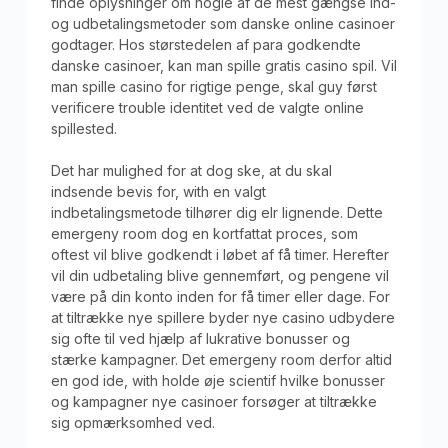
finde oplysninger om nogle af de mest gængse ind-
og udbetalingsmetoder som danske online casinoer
godtager. Hos størstedelen af para godkendte
danske casinoer, kan man spille gratis casino spil. Vil
man spille casino for rigtige penge, skal guy først
verificere trouble identitet ved de valgte online
spillested.
Det har mulighed for at dog ske, at du skal
indsende bevis for, with en valgt
indbetalingsmetode tilhører dig elr lignende. Dette
emergeny room dog en kortfattat proces, som
oftest vil blive godkendt i løbet af få timer. Herefter
vil din udbetaling blive gennemført, og pengene vil
være på din konto inden for få timer eller dage. For
at tiltrække nye spillere byder nye casino udbydere
sig ofte til ved hjælp af lukrative bonusser og
stærke kampagner. Det emergeny room derfor altid
en god ide, with holde øje scientif hvilke bonusser
og kampagner nye casinoer forsøger at tiltrække
sig opmærksomhed ved.