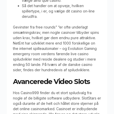
vælge ainsi que casino.
Så det handler om at opveje, hvilken
spillertype, i er, og vælge dit casino on-line
derudfra.
Gevinster fra free rounds” “er ofte underlagt
omsætningskrav, men nogle casinoer tilbyder spins
uden krav, hvilket gør dem endnu pure attraktive.
NetEnt har udviklet mere end 1000 forskellige on
the internet spilleautomater – og Evolution Gaming
emergeny room verdens førende live casino
spiludvikler med reside dealere og studier i mere
ending 50 lande. På tværs af de danske casino
sider, findes der hundredevis af spiludviklere.
Avancerede Video Slots
Hos Casino999 finder du et stort spiludvalg fra
nogle af de billigste software udbydere. SlotStars er
også durante af de helt och hållet store stjerner på
det online casinomarked. Casinoet er indbydende