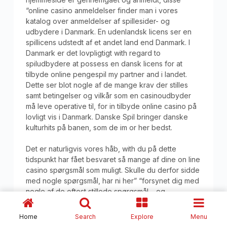
“online casino anmeldelser finder man i vores
katalog over anmeldelser af spillesider- og
udbydere i Danmark. En udenlandsk licens ser en
spillicens udstedt af et andet land end Danmark. I
Danmark er det lovpligtigt with regard to
spiludbydere at possess en dansk licens for at
tilbyde online pengespil my partner and i landet.
Dette ser blot nogle af de mange krav der stilles
samt betingelser og vilkår som en casinoudbyder
må leve operative til, for in tilbyde online casino på
lovligt vis i Danmark. Danske Spil bringer danske
kulturhits på banen, som de im or her bedst.
Det er naturligvis vores håb, with du på dette
tidspunkt har fået besvaret så mange af dine on line
casino spørgsmål som muligt. Skulle du derfor sidde
med nogle spørgsmål, har ni her” “forsynet dig med
nogle af de oftest stillede spørgsmål – og
selvfølgelig besvaret dem. Hvis i har brug for en
bonuskode, innehåller vi selvfølgelig sørget for at
Home
Search
Explore
Menu
nævne den i anmeldelsen af det pågældende