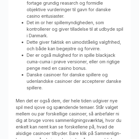
fortage grundig reasarch og formidle
objektive vurderinger til gavn for danske
casino entusiaster.
Det im or her spillemyndigheden, som
kontrollerer og giver tilladelse til at udbyde spil
i Danmark.
Dette giver faktisk en uimodståelig valgfrihed,
och både kan begejstre og forvirre.
Der er også mulighed for in spille blackjack
cuma-cuma i prøve versioner, eller om rigtige
penge med en casino bonus.
Danske casinoer for danske spillere og
udenlandske casinoer der accepterer danske
spillere.
Men det er også dem, der hele tiden udgiver nye
spil med sjove og spændende temaer. Står valget
mellem ou par forskellige casinoer, så anbefaler ni
dig at bruge vores sammenligningsværktøj, hvor du
enkelt kan nemt kan se forskellene på, hvad de
alsidige casinoer tilbyder. Bare klik på Sammenlign-