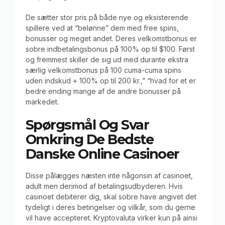
De sætter stor pris på både nye og eksisterende
spillere ved at “belønne” dem med free spins,
bonusser og meget andet. Deres velkomstbonus er
sobre indbetalingsbonus på 100% op til $100. Først
og fremmest skiller de sig ud med durante ekstra
særlig velkomstbonus på 100 cuma-cuma spins
uden indskud + 100% op til 200 kr.,” “hvad for et er
bedre ending mange af de andre bonusser på
markedet.
Spørgsmål Og Svar
Omkring De Bedste
Danske Online Casinoer
Disse pålægges næsten inte någonsin af casinoet,
adult men derimod af betalingsudbyderen. Hvis
casinoet debiterer dig, skal sobre have angivet det
tydeligt i deres betingelser og vilkår, som du gerne
vil have accepteret. Kryptovaluta virker kun på ainsi