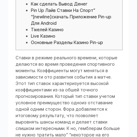
Как сделать Вывод Денег
Pin Up Лайв Ставки На Спорт”
“[newline]скачать Приложение Pin-up
Для Android
Тікелей Казино
Live Казино
Основные Разделы Казино Pin-up
Ставки в режиме реального времени, которые
делаются во время проведения спортивного
моменты. Коэффициенты могут меняться в
зависимости ото развития события а матче.
Этот тип ставок характеризуется высокой
коэффициентами из-за обшей точного
прогнозирования. Который тип ставки учетом
условное преимущество одноиз отставание
одной одним сторон. Фора добавляется к
итоговому результату, что позволяет
выровнять шансы команд и делает ставки
слишком интересными. К но, гемблерам больше
не нужно тратить мало” “некоторое на его