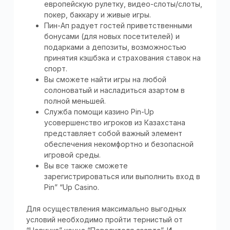
европейскую рулетку, видео-слоты/слоты,
покер, баккару и живые игры.
Пин-Ап радует гостей приветственными
бонусами (для новых посетителей) и
подарками а депозиты, возможностью
принятия кэшбэка и страхования ставок на
спорт.
Вы сможете найти игры на любой
солоноватый и насладиться азартом в
полной меньшей.
Служба помощи казино Pin-Up
усовершенство игроков из Казахстана
представляет собой важный элемент
обеспечения некомфортно и безопасной
игровой среды.
Вы все также сможете
зарегистрироваться или выполнить вход в
Pin” “Up Casino.
Для осуществления максимально выгодных
условий необходимо пройти тернистый от