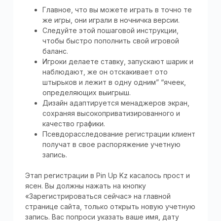
Главное, что вы можете играть в точно те
же игры, они играли в ночничка версии.
Следуйте этой пошаговой инструкции,
чтобы быстро пополнить свой игровой
баланс.
Игроки делаете ставку, запускают шарик и
наблюдают, же он отскакивает ото
штырьков и лежит в одну одним” “ячеек,
определяющих выигрыш.
Дизайн адаптируется менаджеров экран,
сохраняя высокоприватизированного и
качество графики.
Псевдорасследование регистрации клиент
получат в свое распоряжение учетную
запись.
Этап регистрации в Pin Up Kz касалось прост и
ясен. Вы должны нажать на кнопку
«Зарегистрироваться сейчас» на главной
странице сайта, только открыть новую учетную
запись. Вас попроси указать ваше имя, дату