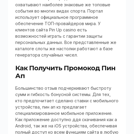
охватывают наиболее знаковые же топовые
события во многих видах спорта. Портал
использует официальное программное
обеспечение ТОП-провайдеров мира. У
клиентов сайта Pin Up casino есть
возможностей играть с гарантии защиты
персональных данных. Все представленные же
каталоге слоты же настолки работают а базе
генератора случайных чисел.
Как Получить Промокод Пин
Ап
Большинство отзыв подчеркивают быстроту
сумм и гибкость бонусной системы. Для тех,
кто предпочитает сделано ставки с мобильного
устройства, пин ап кз предлагает
специализированное мобильное приложение.
Как приложение доступно ддя скачивания как а
Android, так же на iOS устройства, обеспечивая
полный доступ ко всем функциям сайта в любую