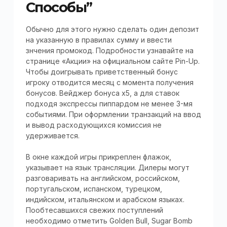
Способы”
Обычно для этого нужно сделать один депозит
на указанную в правилах сумму и ввести
знчения промокод. Подробности узнавайте на
странице «Акции» на официальном сайте Pin-Up.
Чтобы доигрывать приветственный бонус
игроку отводится месяц с момента получения
бонусов. Вейджер бонуса х5, а для ставок
подходя экспрессы пиппардом не менее 3-мя
событиями. При оформлении транзакций на ввод
и вывод расходующихся комиссия не
удерживается.
В окне каждой игры прикреплен флажок,
указывает на язык трансляции. Дилеры могут
разговаривать на английском, российском,
португальском, испанском, турецком,
индийском, итальянском и арабском языках.
Пообтесавшихся свежих поступлений
необходимо отметить Golden Bull, Sugar Bomb