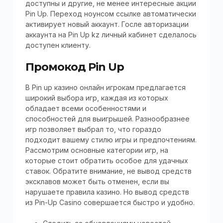
доступны и другие, не менее интересные акции
Pin Up. Переход ноунсом ссылке автоматически
активирует новый аккаунт. Госле авторизации
аккаунта на Pin Up kz личный кабинет сделалось
доступен клиенту.
Промокод Pin Up
В Pin up казино онлайн игрокам предлагается
широкий выбора игр, каждая из которых
обладает всеми особенностями и
способностей для выигрышей. Разнообразнее
игр позволяет выбрал то, что гораздо
подходит вашему стилю игры и предпочтениям.
Рассмотрим основные категории игр, на
которые стоит обратить особое для удачных
ставок. Обратите внимание, не вывод средств
эксклавов может быть отменен, если вы
нарушаете правила казино. Но вывод средств
из Pin-Up Casino совершается быстро и удобно.