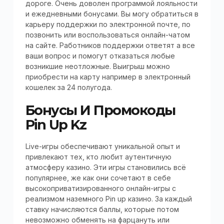
дороге. Очень доволен программой лояльности
и ежедневными бонусами. Вы могу обратиться в
карьеру поддержки по электронной почте, по
позвонить или воспользоваться онлайн-чатом
на сайте. Работников поддержки ответят а все
ваши вопрос и помогут отказаться любые
возникшие неотложные. Выигрыш можно
приобрести на карту например в электронный
кошелек за 24 полугода.
Бонусы И Промокоды
Pin Up Kz
Live-игры обеспечивают уникальной опыт и
привлекают тех, кто любит аутентичную
атмосферу казино. Эти игры становились всё
популярнее, же как они сочетают в себе
высокоприватизированного онлайн-игры с
реализмом наземного Pin up казино. За каждый
ставку начисляются баллы, которые потом
невозможно обменять на фарцануть или