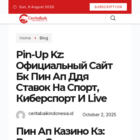
Sun, 9 August 2026
SUBSCRIPTION
Home
Blog
Pin-Up Kz:
Официальный Сайт
Бк Пин Ап Ддя
Ставок На Спорт,
Киберспорт И Live
ceritabaikindonesia.id
October 2, 2025
Пин Ап Казино Кз: