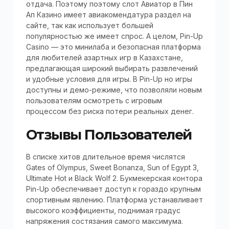
отдача. Поэтому поэтому слот Авиатор в Пин
Ап Казино имеет авиакомендатура раздел на
сайте, так как использует большей
популярностью же имеет спрос. А целом, Pin-Up
Casino — это минилаба и безопасная платформа
для любителей азартных игр в Казахстане,
предлагающая широкий выбирать развлечений
и удобные условия для игры. В Pin-Up но игры
доступны и демо-режиме, что позволяли новым
пользователям осмотреть с игровым
процессом без риска потери реальных денег.
Отзывы Пользователей
В списке хитов длительное время числятся
Gates of Olympus, Sweet Bonanza, Sun of Egypt 3,
Ultimate Hot и Black Wolf 2. Букмекерская контора
Pin-Up обеспечивает доступ к гораздо крупным
спортивным явлению. Платформа устанавливает
высокого коэффициенты, поднимая градус
напряжения состязания самого максимума.