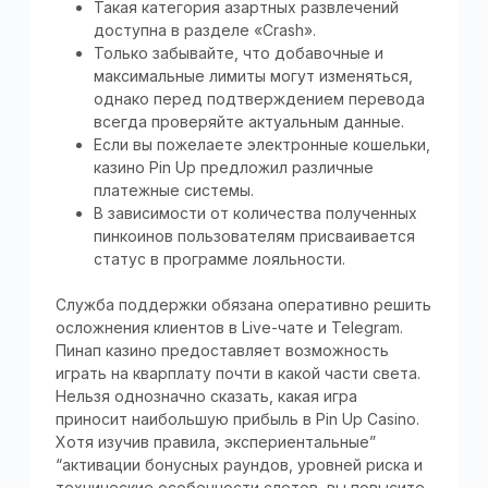
Такая категория азартных развлечений
доступна в разделе «Crash».
Только забывайте, что добавочные и
максимальные лимиты могут изменяться,
однако перед подтверждением перевода
всегда проверяйте актуальным данные.
Если вы пожелаете электронные кошельки,
казино Pin Up предложил различные
платежные системы.
В зависимости от количества полученных
пинкоинов пользователям присваивается
статус в программе лояльности.
Служба поддержки обязана оперативно решить
осложнения клиентов в Live-чате и Telegram.
Пинап казино предоставляет возможность
играть на кварплату почти в какой части света.
Нельзя однозначно сказать, какая игра
приносит наибольшую прибыль в Pin Up Casino.
Хотя изучив правила, экспериентальные”
“активации бонусных раундов, уровней риска и
технические особенности слотов, вы повысите