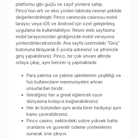
platformu gibi güçlü ve zayıf yönlere sahip.
Pinco’nun artı ve eksi yönleri tabloda nesnel şekilde
değerlendirilmiştir. Pinco canımoda casinosu mobil
tarayıcı veya iOS ve Android için özel geliştirilmiş
uygulama ile kullanılabiliyor. Resmi web sayfasına
mobil tarayıcınızdan girdiğinizde mobil versiyona
yönlendirileceksinizdir. Ana sayfa üzerindeki “Giriş”
butonuna tıklayarak E-posta adresiniz ve şifrenizle
giriş yapabilirsiniz. Pinco, bir çok ünvanı altında
ortaya çıkıp, aynı benzer iş yapmaktadır.
Para yatırma ve çekme işlemlerinin çeşitliliği ve
hızı kullanıcıların memnuniyetini artıran
unsurlardan biridir.
İstediğiniz her a great eğlenceli oyun
dünyasına kolayca bağlanabilirsiniz.
Her iki bölümden aynı anda birer hediyeyi aynı
kamu çevirebilirsiniz.
Pinco casino, sektördeki sobre yüksek bahis
oranlarını ve güvenilir ödeme yöntemlerini
sunarak öne çıkıyor.