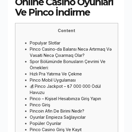
Online Casino Oyunları
Ve Pinco İndirme
Content
Populyar Slotlar
Pinco Casino-da Balansı Necə Artırmaq Və
Vəsaiti Necə Çıxarmaq Olar?
Spor Bölümünde Bonusların Çevrimi Ve
Örnekleri:
Hızlı Pra Yatırma Ve Çekme
Pinco Mobil Uygulaması
💰 Pinco Jackpot – ₺7 000 000 Ödül
Havuzu
Pinco – Kişisel Hesabınıza Giriş Yapın
Pinco Giriş
Pincoin Afin De Birimi Nedir?
Oyunlar Empieza Sağlayıcılar
Popüler Oyunlar
Pinco Casino Giriş Ve Kayıt