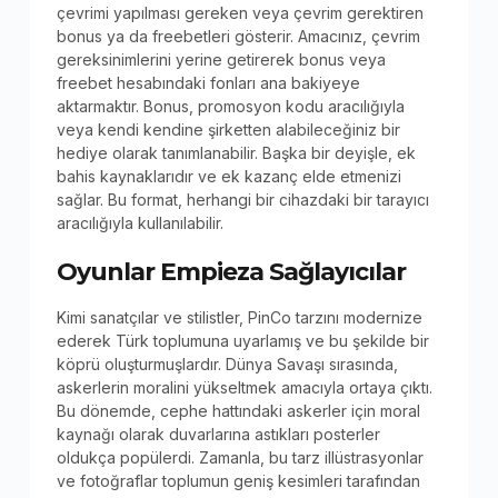
çevrimi yapılması gereken veya çevrim gerektiren
bonus ya da freebetleri gösterir. Amacınız, çevrim
gereksinimlerini yerine getirerek bonus veya
freebet hesabındaki fonları ana bakiyeye
aktarmaktır. Bonus, promosyon kodu aracılığıyla
veya kendi kendine şirketten alabileceğiniz bir
hediye olarak tanımlanabilir. Başka bir deyişle, ek
bahis kaynaklarıdır ve ek kazanç elde etmenizi
sağlar. Bu format, herhangi bir cihazdaki bir tarayıcı
aracılığıyla kullanılabilir.
Oyunlar Empieza Sağlayıcılar
Kimi sanatçılar ve stilistler, PinCo tarzını modernize
ederek Türk toplumuna uyarlamış ve bu şekilde bir
köprü oluşturmuşlardır. Dünya Savaşı sırasında,
askerlerin moralini yükseltmek amacıyla ortaya çıktı.
Bu dönemde, cephe hattındaki askerler için moral
kaynağı olarak duvarlarına astıkları posterler
oldukça popülerdi. Zamanla, bu tarz illüstrasyonlar
ve fotoğraflar toplumun geniş kesimleri tarafından