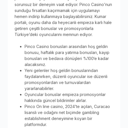
sorunsuz bir deneyim vaat ediyor. Pinco Casino’nun
sunduğu fırsatları kaçırmamak için uygulamayı
hemen indirip kullanmaya başlayabilirsiniz. Kumar
portalı, oyunu daha da heyecanlı empieza karlı hale
getiren çeşitli bonuslar ve promosyonlarla
Türkiye’deki oyuncularını memnun ediyor.
Pinco Casino bonusları arasından hoş geldin
bonusu, haftalık para yatırma bonusları, kayıp
bonusları ve bedava dönüşleri %100‘e kadar
alacaksınız.
Yeni gelenler hoş geldin bonuslarından
faydalanırken, düzenli oyuncular ise düzenli
promosyonlardan ve turnuvalardan
yararlanabilirler.
Oyuncular bonuslar empieza promosyonlar
hakkında güncel bildirimler alırlar.
Pinco On line casino, 2024’te açılan, Curacao
lisanslı ve odağını net biçimde gambling
establishment deneyimine koyan bir
platformdur.