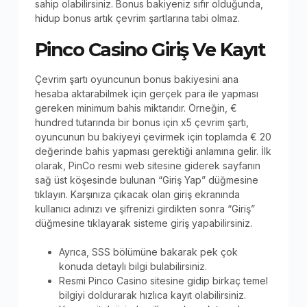
sahip olabilirsiniz. Bonus bakiyeniz sıfır olduğunda,
hidup bonus artık çevrim şartlarına tabi olmaz.
Pinco Casino Giriş Ve Kayıt
Çevrim şartı oyuncunun bonus bakiyesini ana
hesaba aktarabilmek için gerçek para ile yapması
gereken minimum bahis miktarıdır. Örneğin, €
hundred tutarında bir bonus için x5 çevrim şartı,
oyuncunun bu bakiyeyi çevirmek için toplamda € 20
değerinde bahis yapması gerektiği anlamına gelir. İlk
olarak, PinCo resmi web sitesine giderek sayfanın
sağ üst köşesinde bulunan “Giriş Yap” düğmesine
tıklayın. Karşınıza çıkacak olan giriş ekranında
kullanıcı adınızı ve şifrenizi girdikten sonra “Giriş”
düğmesine tıklayarak sisteme giriş yapabilirsiniz.
Ayrıca, SSS bölümüne bakarak pek çok
konuda detaylı bilgi bulabilirsiniz.
Resmi Pinco Casino sitesine gidip birkaç temel
bilgiyi doldurarak hızlıca kayıt olabilirsiniz.