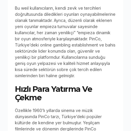
Bu weil kullanıcıların, kendi zevk ve tercihleri
doğrultusunda diledikleri oyunları oynayabilmelerine
olanak tanımaktadır. Ayrıca, düzenli olarak eklenen
yeni oyunlar empieza turnuvalar sayesinde
kullanıcılar, her zaman yenilikçi” “empieza dinamik
bir oyun atmosferiyle karşılaşmaktadır. PinCo,
Türkiye’deki online gambling establishment ve bahis
sektöründe lider konumda olan, güvenilir ve
yenilikçi bir platformdur. Kullanıcılarına sunduğu
geniş oyun yelpazesi ve kaliteli hizmet anlayışıyla
kısa sürede sektörün sobre çok tercih edilen
isimlerinden biri haline gelmiştir.
Hızlı Para Yatırma Ve
Çekme
Özellikle 1960’lı yıllarda sinema ve müzik
dünyasında PinCo tarzı, Türkiye’deki popüler
kültürde de kendine yer bulmuştur. Yeşilçam
filmlerinde ve dönemin dergilerinde PinCo