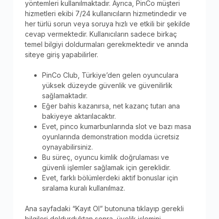
yöntemleri kullanılmaktadır. Ayrıca, PinCo müşteri
hizmetleri ekibi 7/24 kullanıcıların hizmetindedir ve
her türlü sorun veya soruya hızlı ve etkili bir şekilde
cevap vermektedir. Kullanıcıların sadece birkaç
temel bilgiyi doldurmaları gerekmektedir ve anında
siteye giriş yapabilirler.
PinCo Club, Türkiye’den gelen oyunculara
yüksek düzeyde güvenlik ve güvenilirlik
sağlamaktadır.
Eğer bahis kazanırsa, net kazanç tutarı ana
bakiyeye aktarılacaktır.
Evet, pinco kumarbunlarında slot ve bazı masa
oyunlarında demonstration modda ücretsiz
oynayabilirsiniz.
Bu süreç, oyuncu kimlik doğrulaması ve
güvenli işlemler sağlamak için gereklidir.
Evet, farklı bölümlerdeki aktif bonuslar için
sıralama kuralı kullanılmaz.
Ana sayfadaki “Kayıt Ol” butonuna tıklayıp gerekli
bilgileri doldurduktan sonra, üyelik işlemini