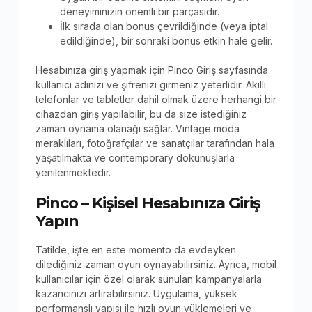
deneyiminizin önemli bir parçasıdır.
İlk sırada olan bonus çevrildiğinde (veya iptal
edildiğinde), bir sonraki bonus etkin hale gelir.
Hesabınıza giriş yapmak için Pinco Giriş sayfasında
kullanıcı adınızı ve şifrenizi girmeniz yeterlidir. Akıllı
telefonlar ve tabletler dahil olmak üzere herhangi bir
cihazdan giriş yapılabilir, bu da size istediğiniz
zaman oynama olanağı sağlar. Vintage moda
meraklıları, fotoğrafçılar ve sanatçılar tarafından hala
yaşatılmakta ve contemporary dokunuşlarla
yenilenmektedir.
Pinco – Kişisel Hesabınıza Giriş
Yapın
Tatilde, işte en este momento da evdeyken
dilediğiniz zaman oyun oynayabilirsiniz. Ayrıca, mobil
kullanıcılar için özel olarak sunulan kampanyalarla
kazancınızı artırabilirsiniz. Uygulama, yüksek
performanslı yapısı ile hızlı oyun yüklemeleri ve