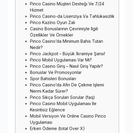
Pinco Casino Müşteri Desteği Ve 7/24
Hizmet
Pinco Casino-da Lisenziya Və Təhlükəsizlik
Pinco Kazi̇no Oyun Zalı
Casino Bonuslarının Çevrimiyle Ilgili
Özellikler Ve Örnekler
Pinco Casino’da Minimum Bahis Tutarı
Nedir?
Pinco Jackpot – Büyük İkramiye Şansı!
Pinco Mobil Uygulaması Var Mı?
Pinco Casino Giriş – Nasıl Giriş Yapılır?
Bonuslar Ve Promosyonlar
Spor Bahisleri Bonusları
Pinco Casino’da Afin De Çekme Işlemi
Nenni Kadar Sürer?
Pinco Sıkça Sorulan Sorular (faq)
Pinco Casino Mobil Uygulaması Ile
Kesintisiz Eğlence
Mobil Versiyon Ve Online Casino Pinco
Uygulaması
Erken Ödeme (total Over X)