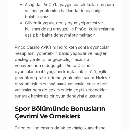
Aşağıda, PinCo’ta yaygın olarak kullanılan para
yatırma yöntemleri hakkında detaylı bilgi
bulabilirsiniz.
Güvenilir yapısı, geniş oyun yelpazesi ve
kullanıcı dostu arayüzü ile PinCo, kullanıcılarına
eşsiz bir bahis deneyimi sunmaktadır.
Pinco Casino APK’sını indirdikten sonra oyuncular
hesaplarını yönetebilir, bahis yapabilir ve müşteri
desteğiyle iletişime geçebilir, masaüstü
versiyonunda olduğu gibi. Pinco Casino,
oyuncularının ihtiyaçlarını karşılamak için” “çeşitli
güvenli ve pratik ödeme yöntemleri sunar. Hızlı ve
güvenilir işlemleri sağlamak amacıyla, casino hem
yatırımlar hem de çekimler için çeşitli seçenekler
sunarak kesintisiz bir oyun deneyimi oluşturur.
Spor Bölümünde Bonusların
Çevrimi Ve Örnekleri:
Pinco on line casino da bir çevrimiçi kumarhane