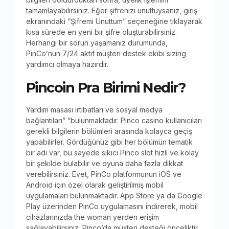
tamamlayabilirsiniz. Eğer şifrenizi unuttuysanız, giriş
ekranındaki “Şifremi Unuttum” seçeneğine tıklayarak
kısa sürede en yeni bir şifre oluşturabilirsiniz.
Herhangi bir sorun yaşamanız durumunda,
PinCo’nun 7/24 aktif müşteri destek ekibi sizing
yardımcı olmaya hazırdır.
Pincoin Pra Birimi Nedir?
Yardım masası irtibatları ve sosyal medya
bağlantıları” “bulunmaktadır. Pinco casino kullanıcıları
gerekli bilgilerin bölümleri arasında kolayca geçiş
yapabilirler. Gördüğünüz gibi her bölümün tematik
bir adı var, bu sayede sıkıcı Pinco slot hızlı ve kolay
bir şekilde bulabilir ve oyuna daha fazla dikkat
verebilirsiniz. Evet, PinCo platformunun iOS ve
Android için özel olarak geliştirilmiş mobil
uygulamaları bulunmaktadır. App Store ya da Google
Play üzerinden PinCo uygulamasını indirerek, mobil
cihazlarınızda the woman yerden erişim
sağlayabilirsiniz. Pinco’da müşteri desteği önceliktir