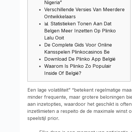
Nigeria”
Verschillende Versies Van Meerdere
Ontwikkelaars
📊 Statistieken Tonen Aan Dat
Belgen Meer Inzetten Op Plinko
Lalu Ooit
De Complete Gids Voor Online
Kansspelen Plinkocasinos Be
Download De Plinko App België
Waarom Is Plinko Zo Populair
Inside Of België?
Een lage volatiliteit” “betekent regelmatige maar
minder frequente, maar grotere beloningen bie
aan inzetopties, waardoor het geschikt is often
inzetlimieten a respeito de de maximale winst o
speelstijl prior.