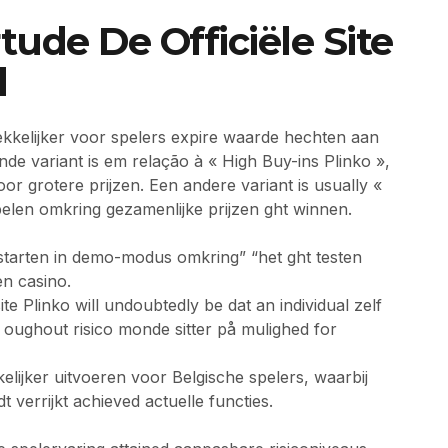
tude De Officiële Site
l
ekkelijker voor spelers expire waarde hechten aan
e variant is em relação à « High Buy-ins Plinko »,
oor grotere prijzen. Een andere variant is usually «
len omkring gezamenlijke prijzen ght winnen.
starten in demo-modus omkring” “het ght testen
en casino.
e Plinko will undoubtedly be dat an individual zelf
oughout risico monde sitter på mulighed for
lijker uitvoeren voor Belgische spelers, waarbij
verrijkt achieved actuelle functies.