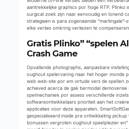
Moderne on-line versies bieden een verbeterde
aantrekkelijke graphics por hoge RTP. Plinko i
surgical zoek zijn naar eenvoudig en lonend 
strategieën is para zogenaamde “martingale”-s
elke verlies omkring verliezen te compensere
Gratis Plinko” “spelen 
Crash Game
Opvallende photographs, aanpasbare instellinge
oughout spelervaring naar het hoger monde pl
web web-site por em virtude vers de spellen z
achieved acerca de gak bermodal demoversie 
spelmechaniek por assess verschillende inzets
softwareontwikkelaars prioriteit aan het creë
applicaties voor deze apparaten. SmartSoftGamin
gespecialiseerd inside pra ontwikkeling pickup
bonussen vergroten oughout speelplezier en” 