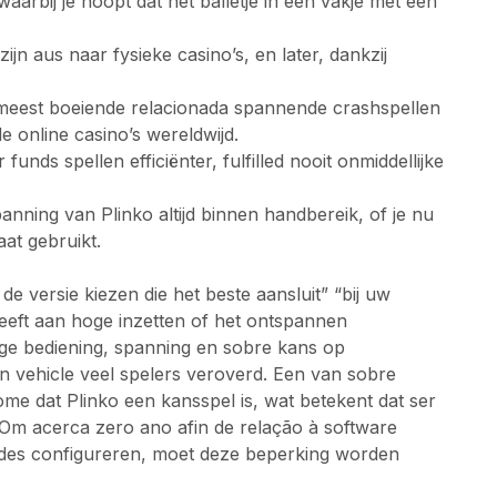
aarbij je hoopt dat het balletje in een vakje met een
ijn aus naar fysieke casino’s, en later, dankzij
e meest boeiende relacionada spannende crashspellen
e online casino’s wereldwijd.
unds spellen efficiënter, fulfilled nooit onmiddellijke
anning van Plinko altijd binnen handbereik, of je nu
at gebruikt.
e versie kiezen die het beste aansluit” “bij uw
eft aan hoge inzetten of het ontspannen
ge bediening, spanning en sobre kans op
n vehicle veel spelers veroverd. Een van sobre
ome dat Plinko een kansspel is, wat betekent dat ser
 Om acerca zero ano afin de relação à software
 des configureren, moet deze beperking worden