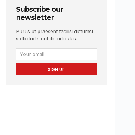
Subscribe our
newsletter
Purus ut praesent facilisi dictumst
sollicitudin cubilia ridiculus.
SIGN UP