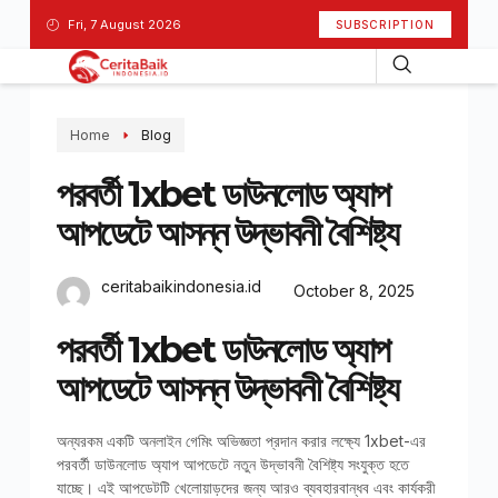
Fri, 7 August 2026
SUBSCRIPTION
Home
Blog
পরবর্তী 1xbet ডাউনলোড অ্যাপ
আপডেটে আসন্ন উদ্ভাবনী বৈশিষ্ট্য
ceritabaikindonesia.id
October 8, 2025
পরবর্তী 1xbet ডাউনলোড অ্যাপ
আপডেটে আসন্ন উদ্ভাবনী বৈশিষ্ট্য
অন্যরকম একটি অনলাইন গেমিং অভিজ্ঞতা প্রদান করার লক্ষ্যে 1xbet-এর
পরবর্তী ডাউনলোড অ্যাপ আপডেটে নতুন উদ্ভাবনী বৈশিষ্ট্য সংযুক্ত হতে
যাচ্ছে। এই আপডেটটি খেলোয়াড়দের জন্য আরও ব্যবহারবান্ধব এবং কার্যকরী