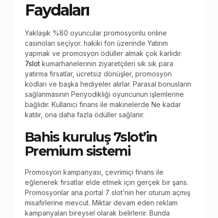
Faydaları
Yaklaşık %80 oyuncular promosyonlu online
casinoları seçiyor. hakiki fon üzerinde Yatırım
yapmak ve promosyon ödüller almak çok karlıdır.
7slot
kumarhanelerinin ziyaretçileri sık sık para
yatırma fırsatlar, ücretsiz dönüşler, promosyon
kodları ve başka hediyeler alırlar. Parasal bonusların
sağlanmasının Periyodikliği oyuncunun işlemlerine
bağlıdır. Kullanıcı finans ile makinelerde Ne kadar
katılır, ona daha fazla ödüller sağlanır.
Bahis kuruluş 7slot’in
Premium sistemi
Promosyon kampanyası, çevrimiçi finans ile
eğlenerek fırsatlar elde etmek için gerçek bir şans.
Promosyonlar ana portal 7 slot’nin her oturum açmış
misafirlerine mevcut. Miktar devam eden reklam
kampanyaları bireysel olarak belirlenir. Bunda