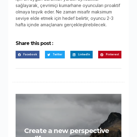
sağlayarak, çevrimiçi kumarhane oyuncuları proaktif
olmaya teşvik eder. Ne zaman misafir maksimum
seviye elde etmek için hedef belirtir, oyuncu 2-3
hafta içinde amaçlananı gerçekleştirebilecek.
Share this post :
Facebook
Twitter
LinkedIn
Pinterest
Create a new perspective