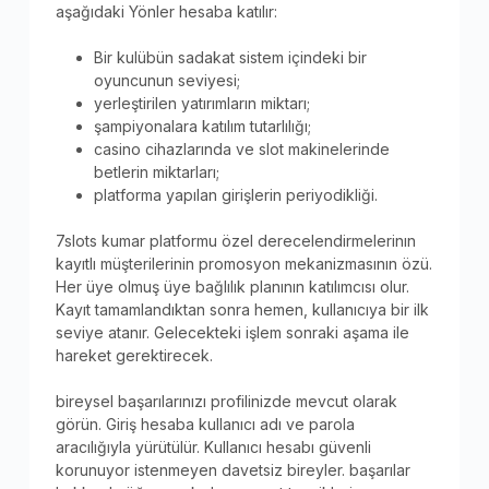
aşağıdaki Yönler hesaba katılır:
Bir kulübün sadakat sistem içindeki bir
oyuncunun seviyesi;
yerleştirilen yatırımların miktarı;
şampiyonalara katılım tutarlılığı;
casino cihazlarında ve slot makinelerinde
betlerin miktarları;
platforma yapılan girişlerin periyodikliği.
7slots kumar platformu özel derecelendirmelerinın
kayıtlı müşterilerinin promosyon mekanizmasının özü.
Her üye olmuş üye bağlılık planının katılımcısı olur.
Kayıt tamamlandıktan sonra hemen, kullanıcıya bir ilk
seviye atanır. Gelecekteki işlem sonraki aşama ile
hareket gerektirecek.
bireysel başarılarınızı profilinizde mevcut olarak
görün. Giriş hesaba kullanıcı adı ve parola
aracılığıyla yürütülür. Kullanıcı hesabı güvenli
korunuyor istenmeyen davetsiz bireyler. başarılar