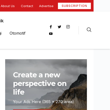
About Us
Contact
Advertise
SUBSCRIPTION
ik
i
Otomotif
Create a new
perspective on
life
Your Ads Here (365 x 270 area)