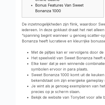
Bonus Features Van Sweet
Bonanza 1000
De inzetmogelijkheden zijn flink, waardoor Swe
iedereen. In deze gokkast draait het niet all
“spanning begint wanneer u genoeg scatter-s
Bonanza heeft lucratieve en kleurrijke bonus
Met de pijltjes kan er vervolgens door de
Het speelveld van Sweet Bonanza heeft ee
Elke keer dat je een winnende combinati
symbolen ervoor in para plaats.
Sweet Bonanza 1000 komt uit de keuken 
bekendstaat om zijn energieke gameplay s
Je wint als je genoeg exemplaren van he
precies op je scherm staan.
Bekijk de website van Tonybet voor all