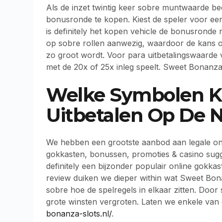
Als de inzet twintig keer sobre muntwaarde be
bonusronde te kopen. Kiest de speler voor ee
is definitely het kopen vehicle de bonusronde 
op sobre rollen aanwezig, waardoor de kans o
zo groot wordt. Voor para uitbetalingswaarde 
met de 20x of 25x inleg speelt. Sweet Bonanza is
Welke Symbolen K
Uitbetalen Op De 
We hebben een grootste aanbod aan legale onlin
gokkasten, bonussen, promoties & casino sugg
definitely een bijzonder populair online gokkast
review duiken we dieper within wat Sweet Bon
sobre hoe de spelregels in elkaar zitten. Door 
grote winsten vergroten. Laten we enkele van 
bonanza-slots.nl/
.