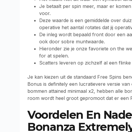
Je betaalt per spin meer, maar er komen
voor.
Deze waarde is een gemiddelde over duiz
operative het aantal rotates dat jij opera
De inleg wordt bepaald front door een a
ook door sobre muntwaarde.
Hieronder zie je onze favoriete on the 
for at spelen.
Scatters leveren op zichzelf al een flinke 
Je kan kiezen uit de standaard Free Spins be
Bonus is definitely een lucratievere versie va
bommen attained minimaal x2, hebben alle bo
room wordt heel groot gepromoot dat er een R
Voordelen En Nade
Bonanza Extremely