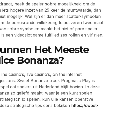
draagt, heeft de speler sobre mogelijkheid om de
n iets hogere inzet van 25 keer de muntwaarde, dan
niet mogelijk. Wel zijn er dan meer scatter-symbolen
m de bonusronde willekeurig te activeren twee maal
van sobre symbolen maakt het niet of para speler
 een videoslot game fulfilled zes rollen en vijf rijen.
unnen Het Meeste
Nice Bonanza?
e casino’s, live casino’s, on the internet
estions. Sweet Bonanza truck Pragmatic Play is
spel dat spelers uit Nederland blijft boeien. In deze
anza zo geliefd maakt, waar je een kunt spelen
strategisch lo spelen, kun u je kansen operative
deze strategische tips eens bekijken
https://sweet-