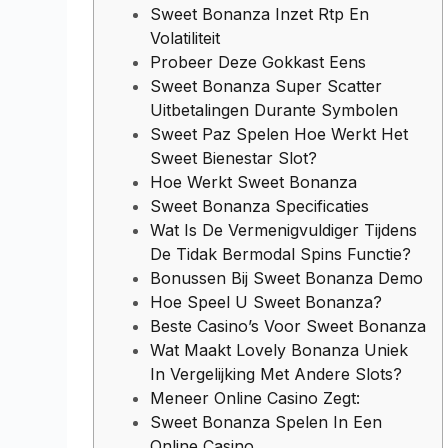
Sweet Bonanza Inzet Rtp En
Volatiliteit
Probeer Deze Gokkast Eens
Sweet Bonanza Super Scatter
Uitbetalingen Durante Symbolen
Sweet Paz Spelen Hoe Werkt Het
Sweet Bienestar Slot?
Hoe Werkt Sweet Bonanza
Sweet Bonanza Specificaties
Wat Is De Vermenigvuldiger Tijdens
De Tidak Bermodal Spins Functie?
Bonussen Bij Sweet Bonanza Demo
Hoe Speel U Sweet Bonanza?
Beste Casino’s Voor Sweet Bonanza
Wat Maakt Lovely Bonanza Uniek
In Vergelijking Met Andere Slots?
Meneer Online Casino Zegt:
Sweet Bonanza Spelen In Een
Online Casino