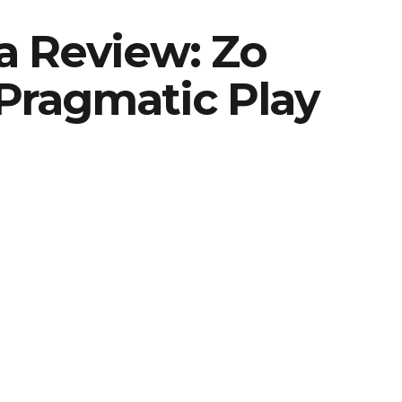
 Review: Zo
 Pragmatic Play