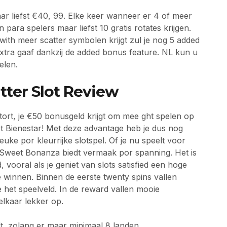
ar liefst €40, 99. Elke keer wanneer er 4 of meer
 para spelers maar liefst 10 gratis rotates krijgen.
 with meer scatter symbolen krijgt zul je nog 5 added
extra gaaf dankzij de added bonus feature. NL kun u
elen.
tter Slot Review
tort, je €50 bonusgeld krijgt om mee ght spelen op
et Bienestar! Met deze advantage heb je dus nog
euke por kleurrijke slotspel. Of je nu speelt voor
, Sweet Bonanza biedt vermaak por spanning. Het is
ooral als je geniet van slots satisfied een hoge
te winnen. Binnen de eerste twenty spins vallen
 het speelveld. In de reward vallen mooie
elkaar lekker op.
t, zolang er maar minimaal 8 landen.