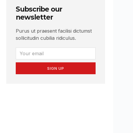
Subscribe our
newsletter
Purus ut praesent facilisi dictumst
sollicitudin cubilia ridiculus.
SIGN UP