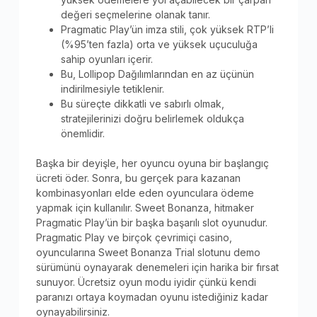
değeri seçmelerine olanak tanır.
Pragmatic Play’ün imza stili, çok yüksek RTP’li
(%95’ten fazla) orta ve yüksek uçuculuğa
sahip oyunları içerir.
Bu, Lollipop Dağılımlarından en az üçünün
indirilmesiyle tetiklenir.
Bu süreçte dikkatli ve sabırlı olmak,
stratejilerinizi doğru belirlemek oldukça
önemlidir.
Başka bir deyişle, her oyuncu oyuna bir başlangıç
ücreti öder. Sonra, bu gerçek para kazanan
kombinasyonları elde eden oyunculara ödeme
yapmak için kullanılır. Sweet Bonanza, hitmaker
Pragmatic Play’ün bir başka başarılı slot oyunudur.
Pragmatic Play ve birçok çevrimiçi casino,
oyuncularına Sweet Bonanza Trial slotunu demo
sürümünü oynayarak denemeleri için harika bir fırsat
sunuyor. Ücretsiz oyun modu iyidir çünkü kendi
paranızı ortaya koymadan oyunu istediğiniz kadar
oynayabilirsiniz.