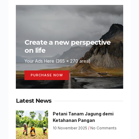
Create a new perspective
on life
Your Ads Here (365 x 270 area)
PURCHASE NOW
Latest News
Petani Tanam Jagung demi
Ketahanan Pangan
10 November 2025
No Comments