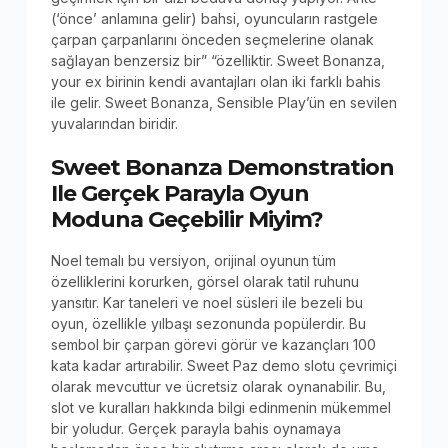
(‘önce’ anlamına gelir) bahsi, oyuncuların rastgele
çarpan çarpanlarını önceden seçmelerine olanak
sağlayan benzersiz bir” “özelliktir. Sweet Bonanza,
your ex birinin kendi avantajları olan iki farklı bahis
ile gelir. Sweet Bonanza, Sensible Play’ün en sevilen
yuvalarından biridir.
Sweet Bonanza Demonstration
Ile Gerçek Parayla Oyun
Moduna Geçebilir Miyim?
Noel temalı bu versiyon, orijinal oyunun tüm
özelliklerini korurken, görsel olarak tatil ruhunu
yansıtır. Kar taneleri ve noel süsleri ile bezeli bu
oyun, özellikle yılbaşı sezonunda popülerdir. Bu
sembol bir çarpan görevi görür ve kazançları 100
kata kadar artırabilir. Sweet Paz demo slotu çevrimiçi
olarak mevcuttur ve ücretsiz olarak oynanabilir. Bu,
slot ve kuralları hakkında bilgi edinmenin mükemmel
bir yoludur. Gerçek parayla bahis oynamaya