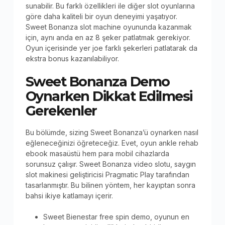
sunabilir. Bu farklı özellikleri ile diğer slot oyunlarına
göre daha kaliteli bir oyun deneyimi yaşatıyor.
Sweet Bonanza slot machine oyununda kazanmak
için, aynı anda en az 8 şeker patlatmak gerekiyor.
Oyun içerisinde yer joe farklı şekerleri patlatarak da
ekstra bonus kazanılabiliyor.
Sweet Bonanza Demo
Oynarken Dikkat Edilmesi
Gerekenler
Bu bölümde, sizing Sweet Bonanza’ü oynarken nasıl
eğleneceğinizi öğreteceğiz. Evet, oyun ankle rehab
ebook masaüstü hem para mobil cihazlarda
sorunsuz çalışır. Sweet Bonanza video slotu, saygın
slot makinesi geliştiricisi Pragmatic Play tarafından
tasarlanmıştır. Bu bilinen yöntem, her kayıptan sonra
bahsi ikiye katlamayı içerir.
Sweet Bienestar free spin demo, oyunun en