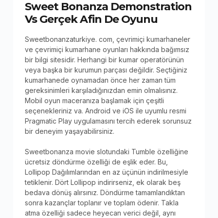
Sweet Bonanza Demonstration
Vs Gerçek Afin De Oyunu
Sweetbonanzaturkiye. com, çevrimiçi kumarhaneler
ve çevrimiçi kumarhane oyunları hakkında bağımsız
bir bilgi sitesidir. Herhangi bir kumar operatörünün
veya başka bir kurumun parçası değildir. Seçtiğiniz
kumarhanede oynamadan önce her zaman tüm
gereksinimleri karşıladığınızdan emin olmalısınız.
Mobil oyun maceranıza başlamak için çeşitli
seçenekleriniz va. Android ve iOS ile uyumlu resmi
Pragmatic Play uygulamasını tercih ederek sorunsuz
bir deneyim yaşayabilirsiniz.
Sweetbonanza movie slotundaki Tumble özelliğine
ücretsiz döndürme özelliği de eşlik eder. Bu,
Lollipop Dağılımlarından en az üçünün indirilmesiyle
tetiklenir. Dört Lollipop indirirseniz, ek olarak beş
bedava dönüş alırsınız. Döndürme tamamlandıktan
sonra kazançlar toplanır ve toplam ödenir. Takla
atma özelliği sadece heyecan verici değil, aynı