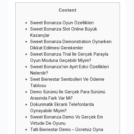
Content
Sweet Bonanza Oyun Özellikleri
Sweet Bonanza Slot Online Büyük
Kazançlar
Sweet Bonanza Demonstration Oynarken
Dikkat Edilmesi Gerekenler
Sweet Bonanza Trial Ile Gerçek Parayla
Oyun Moduna Geçebilir Miyim?
Sweet Bonanza’nin Ayırt Edici Özellikleri
Nelerdir?
Swet Bienestar Sembolleri Ve Ödeme
Tablosu
Demo Sürümü Ile Gerçek Para Sürümü
Arasında Fark Var Mı?
Dokunmatik Ekranlı Telefonlarda
Oynayabilir Miyim?
Sweet Bonanza Demo Vs Gerçek Em
Virtude De Oyunu
Tatlı Bienestar Demo – Ücretsiz Oyna