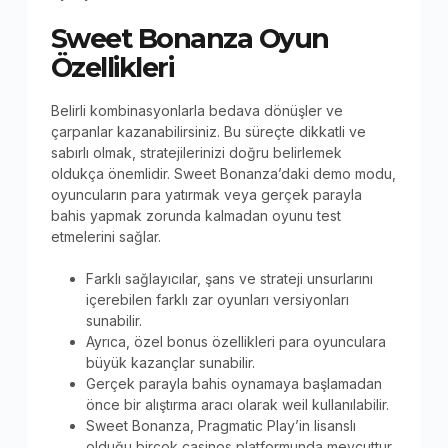
Sweet Bonanza Oyun
Özellikleri
Belirli kombinasyonlarla bedava dönüşler ve
çarpanlar kazanabilirsiniz. Bu süreçte dikkatli ve
sabırlı olmak, stratejilerinizi doğru belirlemek
oldukça önemlidir. Sweet Bonanza’daki demo modu,
oyuncuların para yatırmak veya gerçek parayla
bahis yapmak zorunda kalmadan oyunu test
etmelerini sağlar.
Farklı sağlayıcılar, şans ve strateji unsurlarını
içerebilen farklı zar oyunları versiyonları
sunabilir.
Ayrıca, özel bonus özellikleri para oyunculara
büyük kazançlar sunabilir.
Gerçek parayla bahis oynamaya başlamadan
önce bir alıştırma aracı olarak weil kullanılabilir.
Sweet Bonanza, Pragmatic Play’in lisanslı
olduğu birçok casinos platformunda mevcuttur.