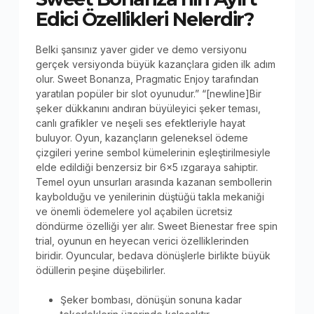
Edici Özellikleri Nelerdir?
Belki şansınız yaver gider ve demo versiyonu
gerçek versiyonda büyük kazançlara giden ilk adım
olur. Sweet Bonanza, Pragmatic Enjoy tarafından
yaratılan popüler bir slot oyunudur.” “[newline]Bir
şeker dükkanını andıran büyüleyici şeker teması,
canlı grafikler ve neşeli ses efektleriyle hayat
buluyor. Oyun, kazançların geleneksel ödeme
çizgileri yerine sembol kümelerinin eşleştirilmesiyle
elde edildiği benzersiz bir 6×5 ızgaraya sahiptir.
Temel oyun unsurları arasında kazanan sembollerin
kaybolduğu ve yenilerinin düştüğü takla mekaniği
ve önemli ödemelere yol açabilen ücretsiz
döndürme özelliği yer alır. Sweet Bienestar free spin
trial, oyunun en heyecan verici özelliklerinden
biridir. Oyuncular, bedava dönüşlerle birlikte büyük
ödüllerin peşine düşebilirler.
Şeker bombası, dönüşün sonuna kadar