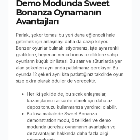
Demo Modunda Sweet
Bonanza Oynamanın
Avantajları
Parlak, şeker teması bu yeri daha eğlenceli hale
getirmek için anlaşmayı daha da cazip kılıyor.
Benzer oyunlar bulmak istiyorsanız, işte aynı renkli
grafiklere, heyecan verici bonus özelliklere sahip
oyunların küçük bir listesi. Bu satır ve sütunlarda yer
alan şekerleri aynı anda patlatmanız gerekiyor. Bu
oyunda 12 şekeri aynı kita patlattığınız takdirde oyun
size extra olarak ödüller de verecektir.
Her iki şekilde de, bu sıcak anlaşmalar,
kazançlarınızı assurée etmek için daha az
depozitonuzu kullanmanıza yardımcı olabilir.
Bu kısa makalede Sweet Bonanza
demonstration modu, özellikleri ve demo
modunda ücretsiz oynamanın avantajları ve
dezavantajları hakkında daha fazla bilgi
edineceksiniz.