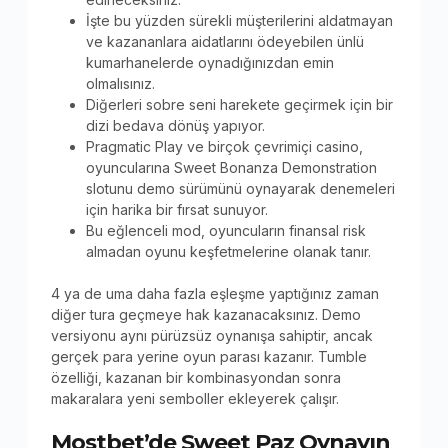
İşte bu yüzden sürekli müşterilerini aldatmayan
ve kazananlara aidatlarını ödeyebilen ünlü
kumarhanelerde oynadığınızdan emin
olmalısınız.
Diğerleri sobre seni harekete geçirmek için bir
dizi bedava dönüş yapıyor.
Pragmatic Play ve birçok çevrimiçi casino,
oyuncularına Sweet Bonanza Demonstration
slotunu demo sürümünü oynayarak denemeleri
için harika bir fırsat sunuyor.
Bu eğlenceli mod, oyuncuların finansal risk
almadan oyunu keşfetmelerine olanak tanır.
4 ya de uma daha fazla eşleşme yaptığınız zaman
diğer tura geçmeye hak kazanacaksınız. Demo
versiyonu aynı pürüzsüz oynanışa sahiptir, ancak
gerçek para yerine oyun parası kazanır. Tumble
özelliği, kazanan bir kombinasyondan sonra
makaralara yeni semboller ekleyerek çalışır.
Mostbet’de Sweet Paz Oynayın